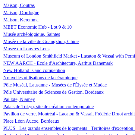
Maison, Coutras
Maison, Dordogne
Maison, Keremma
MEET Economic Hub - Lot 9 & 10
Musée archéologique, Saintes
Musée de la ville de Guangzhou, Chine
Musée du Louvres Lens
Museum of London Smithfield Market - Lacaton & Vassal with Pernil
NEW AARCH - Ecole d'Architecture, Aarhus Danemark
New Holland island competition
Nouvelles utilisations de la céraminque
Pôle Muséal, Lausanne - Musées de l'Élysée et Mudac
Pôle Universitaire de Sciences de Gestion, Bordeaux
Paillote, Niamey
Palais de Tokyo, site de création contemporaine
Pavillon de verre, Montréal - Lacaton & Vassal, Frédéric Druot arch
Place Léon Aucoc, Bordeaux
PLUS - Les grands ensembles de logements - Territoires d'exception 