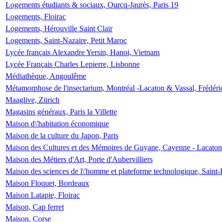
Logements étudiants & sociaux, Ourcq-Jaurès, Paris 19
Logements, Floirac
Logements, Hérouville Saint Clair
Logements, Saint-Nazaire, Petit Maroc
Lycée français Alexandre Yersin, Hanoi, Vietnam
Lycée Français Charles Lepierre, Lisbonne
Médiathèque, Angoulême
Métamorphose de l'insectarium, Montréal -Lacaton & Vassal, Frédéri
Maaglive, Zürich
Magasins généraux, Paris la Villette
Maison d\'habitation économique
Maison de la culture du Japon, Paris
Maison des Cultures et des Mémoires de Guyane, Cayenne - Lacaton
Maison des Métiers d'Art, Porte d'Aubervilliers
Maison des sciences de l\'homme et plateforme technologique, Saint
Maison Floquet, Bordeaux
Maison Latapie, Floirac
Maison, Cap ferret
Maison, Corse