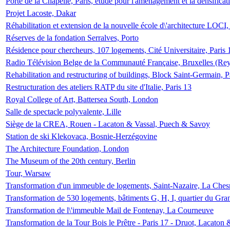
Porte de la Chapelle, Paris, étude pour l'aménagement et la densificat
Projet Lacoste, Dakar
Réhabilitation et extension de la nouvelle école d\'architecture LOCI
Réserves de la fondation Serralves, Porto
Résidence pour chercheurs, 107 logements, Cité Universitaire, Paris 
Radio Télévision Belge de la Communauté Française, Bruxelles (Rey
Rehabilitation and restructuring of buildings, Block Saint-Germain, P
Restructuration des ateliers RATP du site d'Italie, Paris 13
Royal College of Art, Battersea South, London
Salle de spectacle polyvalente, Lille
Siège de la CREA, Rouen - Lacaton & Vassal, Puech & Savoy
Station de ski Klekovaca, Bosnie-Herzégovine
The Architecture Foundation, London
The Museum of the 20th century, Berlin
Tour, Warsaw
Transformation d'un immeuble de logements, Saint-Nazaire, La Ches
Transformation de 530 logements, bâtiments G, H, I, quartier du Gra
Transformation de l\'immeuble Mail de Fontenay, La Courneuve
Transformation de la Tour Bois le Prêtre - Paris 17 - Druot, Lacaton 