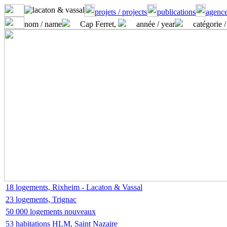
projets / projects
publications
agence
nom / name
Cap Ferret,
année / year
catégorie /
18 logements, Rixheim - Lacaton & Vassal
23 logements, Trignac
50 000 logements nouveaux
53 habitations HLM, Saint Nazaire