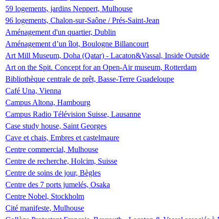
59 logements, jardins Neppert, Mulhouse
96 logements, Chalon-sur-Saône / Prés-Saint-Jean
Aménagement d'un quartier, Dublin
Aménagement d’un îlot, Boulogne Billancourt
Art Mill Museum, Doha (Qatar) - Lacaton&Vassal, Inside Outside
Art on the Spit. Concept for an Open-Air museum, Rotterdam
Bibliothèque centrale de prêt, Basse-Terre Guadeloupe
Café Una, Vienna
Campus Altona, Hambourg
Campus Radio Télévision Suisse, Lausanne
Case study house, Saint Georges
Cave et chais, Embres et castelmaure
Centre commercial, Mulhouse
Centre de recherche, Holcim, Suisse
Centre de soins de jour, Bègles
Centre des 7 ports jumelés, Osaka
Centre Nobel, Stockholm
Cité manifeste, Mulhouse