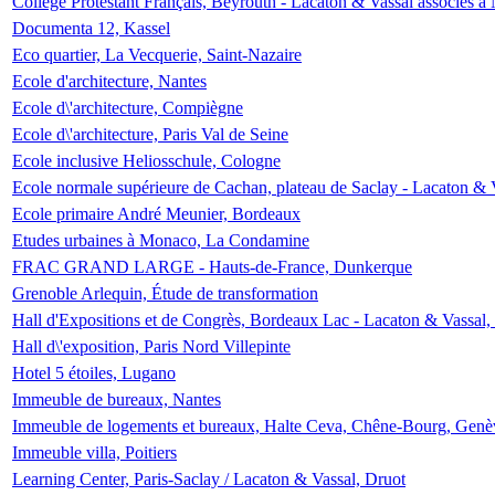
Collège Protestant Français, Beyrouth - Lacaton & Vassal associés à N
Documenta 12, Kassel
Eco quartier, La Vecquerie, Saint-Nazaire
Ecole d'architecture, Nantes
Ecole d\'architecture, Compiègne
Ecole d\'architecture, Paris Val de Seine
Ecole inclusive Heliosschule, Cologne
Ecole normale supérieure de Cachan, plateau de Saclay - Lacaton & 
Ecole primaire André Meunier, Bordeaux
Etudes urbaines à Monaco, La Condamine
FRAC GRAND LARGE - Hauts-de-France, Dunkerque
Grenoble Arlequin, Étude de transformation
Hall d'Expositions et de Congrès, Bordeaux Lac - Lacaton & Vassal
Hall d\'exposition, Paris Nord Villepinte
Hotel 5 étoiles, Lugano
Immeuble de bureaux, Nantes
Immeuble de logements et bureaux, Halte Ceva, Chêne-Bourg, Genè
Immeuble villa, Poitiers
Learning Center, Paris-Saclay / Lacaton & Vassal, Druot