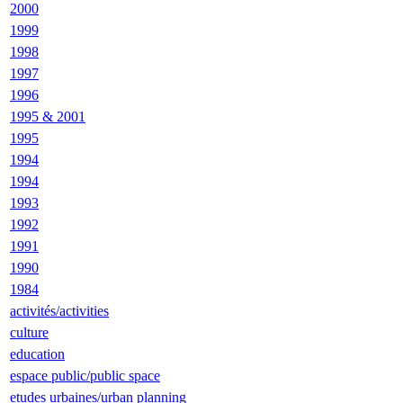
2000
1999
1998
1997
1996
1995 & 2001
1995
1994
1994
1993
1992
1991
1990
1984
activités/activities
culture
education
espace public/public space
etudes urbaines/urban planning