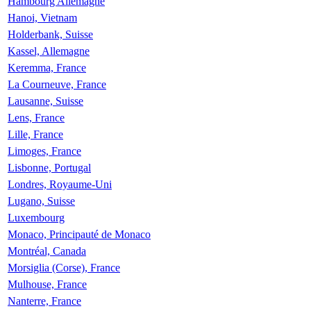
Hambourg Allemagne
Hanoi, Vietnam
Holderbank, Suisse
Kassel, Allemagne
Keremma, France
La Courneuve, France
Lausanne, Suisse
Lens, France
Lille, France
Limoges, France
Lisbonne, Portugal
Londres, Royaume-Uni
Lugano, Suisse
Luxembourg
Monaco, Principauté de Monaco
Montréal, Canada
Morsiglia (Corse), France
Mulhouse, France
Nanterre, France