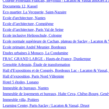
Collège Protestant Français, Beyrouth - Lacaton & Vassal associés à N
Documenta 12, Kassel
Eco quartier, La Vecquerie, Saint-Nazaire
Ecole d'architecture, Nantes
Ecole d\'architecture, Compiègne
Ecole d\'architecture, Paris Val de Seine
Ecole inclusive Heliosschule, Cologne
Ecole normale supérieure de Cachan, plateau de Saclay - Lacaton & 
Ecole primaire André Meunier, Bordeaux
Etudes urbaines à Monaco, La Condamine
FRAC GRAND LARGE - Hauts-de-France, Dunkerque
Grenoble Arlequin, Étude de transformation
Hall d'Expositions et de Congrès, Bordeaux Lac - Lacaton & Vassal
Hall d\'exposition, Paris Nord Villepinte
Hotel 5 étoiles, Lugano
Immeuble de bureaux, Nantes
Immeuble de logements et bureaux, Halte Ceva, Chêne-Bourg, Genè
Immeuble villa, Poitiers
Learning Center, Paris-Saclay / Lacaton & Vassal, Druot