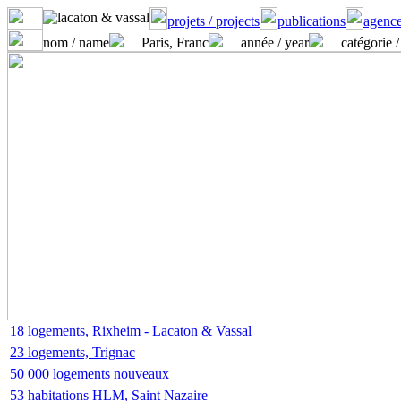
projets / projects
publications
agence
nom / name
Paris, Franc
année / year
catégorie /
18 logements, Rixheim - Lacaton & Vassal
23 logements, Trignac
50 000 logements nouveaux
53 habitations HLM, Saint Nazaire