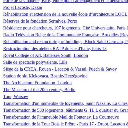
Porte de la Chapelle, Paris, étude pour l'aménagement et la densificat
Projet Lacoste, Dakar
Réhabilitation et extension de la nouvelle école d\'architecture LOCI
Réserves de la fondation Serralves, Porto
Résidence pour chercheurs, 107 logements, Cité Universitaire, Paris 
Radio Télévision Belge de la Communauté Française, Bruxelles (Rey
Rehabilitation and restructuring of buildings, Block Saint-Germain, P
Restructuration des ateliers RATP du site d'Italie, Paris 13
Royal College of Art, Battersea South, London
Salle de spectacle polyvalente, Lille
Siège de la CREA, Rouen - Lacaton & Vassal, Puech & Savoy
Station de ski Klekovaca, Bosnie-Herzégovine
The Architecture Foundation, London
The Museum of the 20th century, Berlin
Tour, Warsaw
Transformation d'un immeuble de logements, Saint-Nazaire, La Ches
Transformation de 530 logements, bâtiments G, H, I, quartier du Gra
Transformation de l\'immeuble Mail de Fontenay, La Courneuve
Transformation de la Tour Bois le Prêtre - Paris 17 - Druot, Lacaton 