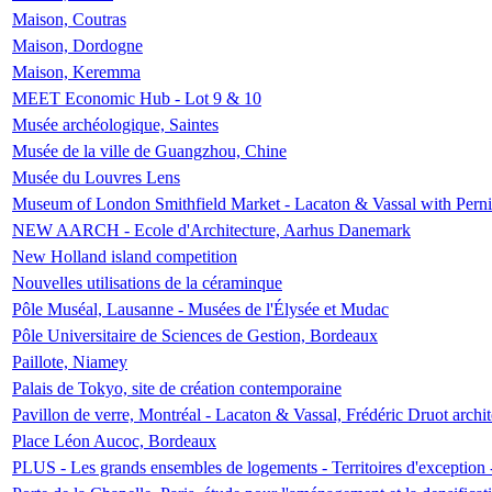
Maison, Coutras
Maison, Dordogne
Maison, Keremma
MEET Economic Hub - Lot 9 & 10
Musée archéologique, Saintes
Musée de la ville de Guangzhou, Chine
Musée du Louvres Lens
Museum of London Smithfield Market - Lacaton & Vassal with Pernil
NEW AARCH - Ecole d'Architecture, Aarhus Danemark
New Holland island competition
Nouvelles utilisations de la céraminque
Pôle Muséal, Lausanne - Musées de l'Élysée et Mudac
Pôle Universitaire de Sciences de Gestion, Bordeaux
Paillote, Niamey
Palais de Tokyo, site de création contemporaine
Pavillon de verre, Montréal - Lacaton & Vassal, Frédéric Druot arch
Place Léon Aucoc, Bordeaux
PLUS - Les grands ensembles de logements - Territoires d'exception 