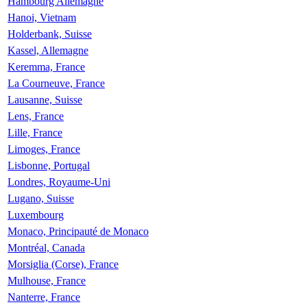
Hambourg Allemagne
Hanoi, Vietnam
Holderbank, Suisse
Kassel, Allemagne
Keremma, France
La Courneuve, France
Lausanne, Suisse
Lens, France
Lille, France
Limoges, France
Lisbonne, Portugal
Londres, Royaume-Uni
Lugano, Suisse
Luxembourg
Monaco, Principauté de Monaco
Montréal, Canada
Morsiglia (Corse), France
Mulhouse, France
Nanterre, France