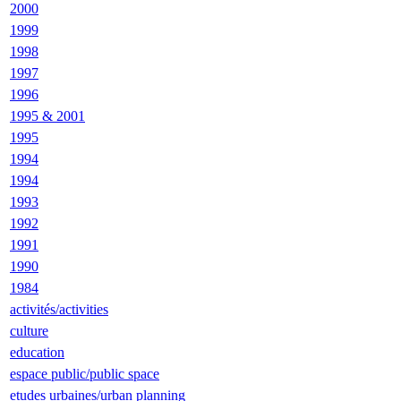
2000
1999
1998
1997
1996
1995 & 2001
1995
1994
1994
1993
1992
1991
1990
1984
activités/activities
culture
education
espace public/public space
etudes urbaines/urban planning