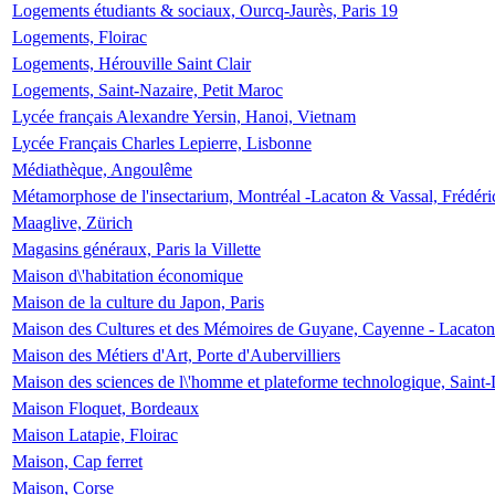
Logements étudiants & sociaux, Ourcq-Jaurès, Paris 19
Logements, Floirac
Logements, Hérouville Saint Clair
Logements, Saint-Nazaire, Petit Maroc
Lycée français Alexandre Yersin, Hanoi, Vietnam
Lycée Français Charles Lepierre, Lisbonne
Médiathèque, Angoulême
Métamorphose de l'insectarium, Montréal -Lacaton & Vassal, Frédéri
Maaglive, Zürich
Magasins généraux, Paris la Villette
Maison d\'habitation économique
Maison de la culture du Japon, Paris
Maison des Cultures et des Mémoires de Guyane, Cayenne - Lacaton
Maison des Métiers d'Art, Porte d'Aubervilliers
Maison des sciences de l\'homme et plateforme technologique, Saint
Maison Floquet, Bordeaux
Maison Latapie, Floirac
Maison, Cap ferret
Maison, Corse