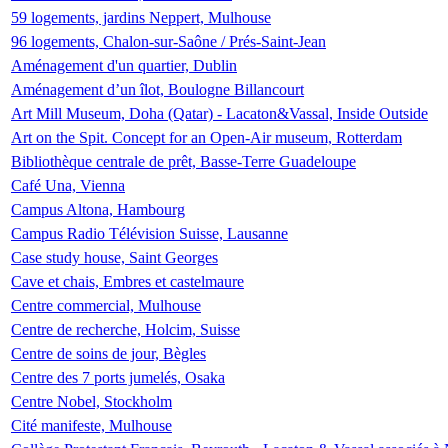
59 logements, jardins Neppert, Mulhouse
96 logements, Chalon-sur-Saône / Prés-Saint-Jean
Aménagement d'un quartier, Dublin
Aménagement d’un îlot, Boulogne Billancourt
Art Mill Museum, Doha (Qatar) - Lacaton&Vassal, Inside Outside
Art on the Spit. Concept for an Open-Air museum, Rotterdam
Bibliothèque centrale de prêt, Basse-Terre Guadeloupe
Café Una, Vienna
Campus Altona, Hambourg
Campus Radio Télévision Suisse, Lausanne
Case study house, Saint Georges
Cave et chais, Embres et castelmaure
Centre commercial, Mulhouse
Centre de recherche, Holcim, Suisse
Centre de soins de jour, Bègles
Centre des 7 ports jumelés, Osaka
Centre Nobel, Stockholm
Cité manifeste, Mulhouse