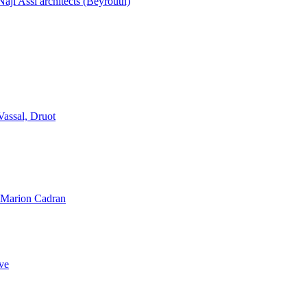
aji Assi architects (Beyrouth)
Vassal, Druot
, Marion Cadran
ve