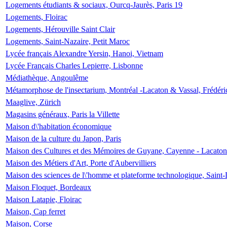
Logements étudiants & sociaux, Ourcq-Jaurès, Paris 19
Logements, Floirac
Logements, Hérouville Saint Clair
Logements, Saint-Nazaire, Petit Maroc
Lycée français Alexandre Yersin, Hanoi, Vietnam
Lycée Français Charles Lepierre, Lisbonne
Médiathèque, Angoulême
Métamorphose de l'insectarium, Montréal -Lacaton & Vassal, Frédéri
Maaglive, Zürich
Magasins généraux, Paris la Villette
Maison d\'habitation économique
Maison de la culture du Japon, Paris
Maison des Cultures et des Mémoires de Guyane, Cayenne - Lacaton
Maison des Métiers d'Art, Porte d'Aubervilliers
Maison des sciences de l\'homme et plateforme technologique, Saint
Maison Floquet, Bordeaux
Maison Latapie, Floirac
Maison, Cap ferret
Maison, Corse