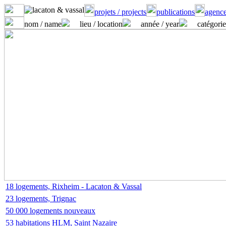
projets / projects
publications
agence
nom / name
lieu / location
année / year
catégorie
18 logements, Rixheim - Lacaton & Vassal
23 logements, Trignac
50 000 logements nouveaux
53 habitations HLM, Saint Nazaire