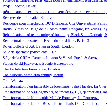
Porte de la Chapelle, Paris, étude pour l'aménagement et la densificat
Projet Lacoste, Dakar
Réhabilitation et extension de la nouvelle école d\'architecture LOCI
Réserves de la fondation Serralves, Porto
Résidence pour chercheurs, 107 logements, Cité Universitaire, Paris 
Radio Télévision Belge de la Communauté Française, Bruxelles (Rey
Rehabilitation and restructuring of buildings, Block Saint-Germain, P
Restructuration des ateliers RATP du site d'Italie, Paris 13
Royal College of Art, Battersea South, London
Salle de spectacle polyvalente, Lille
Siège de la CREA, Rouen - Lacaton & Vassal, Puech & Savoy
Station de ski Klekovaca, Bosnie-Herzégovine
The Architecture Foundation, London
The Museum of the 20th century, Berlin
Tour, Warsaw
Transformation d'un immeuble de logements, Saint-Nazaire, La Ches
Transformation de 530 logements, bâtiments G, H, I, quartier du Gra
Transformation de l\'immeuble Mail de Fontenay, La Courneuve
Transformation de la Tour Bois le Prêtre - Paris 17 - Druot, Lacaton 