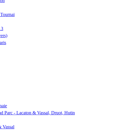
ion
, Tournai
13
ers)
aris
naie
nd Parc - Lacaton & Vassal, Druot, Hutin
& Vassal