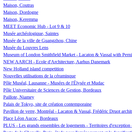
Maison, Coutras
Maison, Dordogne
Maison, Keremma
MEET Economic Hub - Lot 9 & 10
Musée archéologique, Saintes
Musée de la ville de Guangzhou, Chine
Musée du Louvres Lens
Museum of London Smithfield Market - Lacaton & Vassal with Pernil
NEW AARCH - Ecole d'Architecture, Aarhus Danemark
New Holland island competition
Nouvelles utilisations de la céraminque
Pôle Muséal, Lausanne - Musées de l'Élysée et Mudac
Pôle Universitaire de Sciences de Gestion, Bordeaux
Paillote, Niamey
Palais de Tokyo, site de création contemporaine
Pavillon de verre, Montréal - Lacaton & Vassal, Frédéric Druot arch
Place Léon Aucoc, Bordeaux
PLUS - Les grands ensembles de logements - Territoires d'exception 