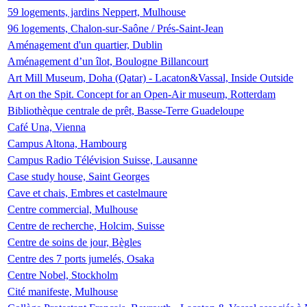
59 logements, jardins Neppert, Mulhouse
96 logements, Chalon-sur-Saône / Prés-Saint-Jean
Aménagement d'un quartier, Dublin
Aménagement d’un îlot, Boulogne Billancourt
Art Mill Museum, Doha (Qatar) - Lacaton&Vassal, Inside Outside
Art on the Spit. Concept for an Open-Air museum, Rotterdam
Bibliothèque centrale de prêt, Basse-Terre Guadeloupe
Café Una, Vienna
Campus Altona, Hambourg
Campus Radio Télévision Suisse, Lausanne
Case study house, Saint Georges
Cave et chais, Embres et castelmaure
Centre commercial, Mulhouse
Centre de recherche, Holcim, Suisse
Centre de soins de jour, Bègles
Centre des 7 ports jumelés, Osaka
Centre Nobel, Stockholm
Cité manifeste, Mulhouse