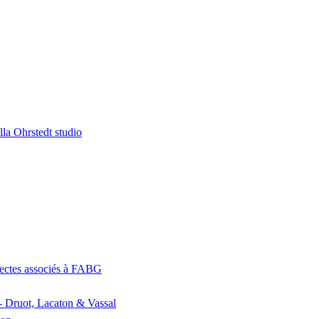
la Ohrstedt studio
itectes associés à FABG
- Druot, Lacaton & Vassal