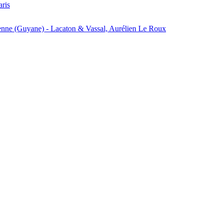
aris
enne (Guyane) - Lacaton & Vassal, Aurélien Le Roux