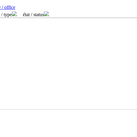
 / office
 / type
état / status