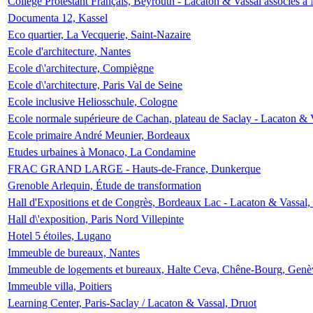
Collège Protestant Français, Beyrouth - Lacaton & Vassal associés à N
Documenta 12, Kassel
Eco quartier, La Vecquerie, Saint-Nazaire
Ecole d'architecture, Nantes
Ecole d\'architecture, Compiègne
Ecole d\'architecture, Paris Val de Seine
Ecole inclusive Heliosschule, Cologne
Ecole normale supérieure de Cachan, plateau de Saclay - Lacaton & 
Ecole primaire André Meunier, Bordeaux
Etudes urbaines à Monaco, La Condamine
FRAC GRAND LARGE - Hauts-de-France, Dunkerque
Grenoble Arlequin, Étude de transformation
Hall d'Expositions et de Congrès, Bordeaux Lac - Lacaton & Vassal
Hall d\'exposition, Paris Nord Villepinte
Hotel 5 étoiles, Lugano
Immeuble de bureaux, Nantes
Immeuble de logements et bureaux, Halte Ceva, Chêne-Bourg, Genè
Immeuble villa, Poitiers
Learning Center, Paris-Saclay / Lacaton & Vassal, Druot