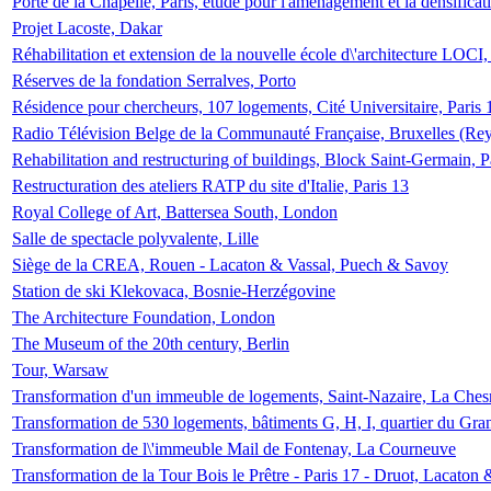
Porte de la Chapelle, Paris, étude pour l'aménagement et la densificat
Projet Lacoste, Dakar
Réhabilitation et extension de la nouvelle école d\'architecture LOCI
Réserves de la fondation Serralves, Porto
Résidence pour chercheurs, 107 logements, Cité Universitaire, Paris 
Radio Télévision Belge de la Communauté Française, Bruxelles (Rey
Rehabilitation and restructuring of buildings, Block Saint-Germain, P
Restructuration des ateliers RATP du site d'Italie, Paris 13
Royal College of Art, Battersea South, London
Salle de spectacle polyvalente, Lille
Siège de la CREA, Rouen - Lacaton & Vassal, Puech & Savoy
Station de ski Klekovaca, Bosnie-Herzégovine
The Architecture Foundation, London
The Museum of the 20th century, Berlin
Tour, Warsaw
Transformation d'un immeuble de logements, Saint-Nazaire, La Ches
Transformation de 530 logements, bâtiments G, H, I, quartier du Gra
Transformation de l\'immeuble Mail de Fontenay, La Courneuve
Transformation de la Tour Bois le Prêtre - Paris 17 - Druot, Lacaton 