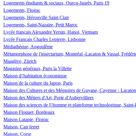
Logements étudiants & sociaux, Ourcq-Jaurès, Paris 19
Logements, Floirac
Logements, Hérouville Saint Clair
Logements, Saint-Nazaire, Petit Maroc
Lycée français Alexandre Yersin, Hanoi, Vietnam
Lycée Français Charles Lepierre, Lisbonne
Médiathèque, Angoulême
Métamorphose de l'insectarium, Montréal -Lacaton & Vassal, Frédéri
Maaglive, Zürich
Magasins généraux, Paris la Villette
Maison d\'habitation économique
Maison de la culture du Japon, Paris
Maison des Cultures et des Mémoires de Guyane, Cayenne - Lacaton
Maison des Métiers d'Art, Porte d'Aubervilliers
Maison des sciences de l\'homme et plateforme technologique, Saint
Maison Floquet, Bordeaux
Maison Latapie, Floirac
Maison, Cap ferret
Maison, Corse