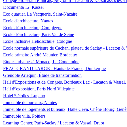
Collège Protestant Français, Beyrouth - Lacaton & Vassal associés à N
Documenta 12, Kassel
Eco quartier, La Vecquerie, Saint-Nazaire
Ecole d'architecture, Nantes
Ecole d\'architecture, Compiègne
Ecole d\'architecture, Paris Val de Seine
Ecole inclusive Heliosschule, Cologne
Ecole normale supérieure de Cachan, plateau de Saclay - Lacaton & 
Ecole primaire André Meunier, Bordeaux
Etudes urbaines à Monaco, La Condamine
FRAC GRAND LARGE - Hauts-de-France, Dunkerque
Grenoble Arlequin, Étude de transformation
Hall d'Expositions et de Congrès, Bordeaux Lac - Lacaton & Vassal
Hall d\'exposition, Paris Nord Villepinte
Hotel 5 étoiles, Lugano
Immeuble de bureaux, Nantes
Immeuble de logements et bureaux, Halte Ceva, Chêne-Bourg, Genè
Immeuble villa, Poitiers
Learning Center, Paris-Saclay / Lacaton & Vassal, Druot