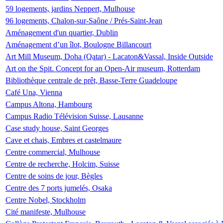
59 logements, jardins Neppert, Mulhouse
96 logements, Chalon-sur-Saône / Prés-Saint-Jean
Aménagement d'un quartier, Dublin
Aménagement d’un îlot, Boulogne Billancourt
Art Mill Museum, Doha (Qatar) - Lacaton&Vassal, Inside Outside
Art on the Spit. Concept for an Open-Air museum, Rotterdam
Bibliothèque centrale de prêt, Basse-Terre Guadeloupe
Café Una, Vienna
Campus Altona, Hambourg
Campus Radio Télévision Suisse, Lausanne
Case study house, Saint Georges
Cave et chais, Embres et castelmaure
Centre commercial, Mulhouse
Centre de recherche, Holcim, Suisse
Centre de soins de jour, Bègles
Centre des 7 ports jumelés, Osaka
Centre Nobel, Stockholm
Cité manifeste, Mulhouse