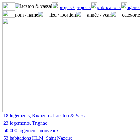
projets / projects
publications
agence
nom / name
lieu / location
année / year
catégorie
18 logements, Rixheim - Lacaton & Vassal
23 logements, Trignac
50 000 logements nouveaux
53 habitations HLM, Saint Nazaire