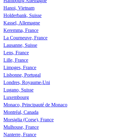
Hambourg Allemagne
Hanoi, Vietnam
Holderbank, Suisse
Kassel, Allemagne
Keremma, France
La Courneuve, France
Lausanne, Suisse
Lens, France
Lille, France
Limoges, France
Lisbonne, Portugal
Londres, Royaume-Uni
Lugano, Suisse
Luxembourg
Monaco, Principauté de Monaco
Montréal, Canada
Morsiglia (Corse), France
Mulhouse, France
Nanterre, France