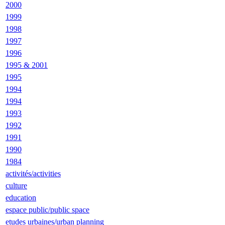
2000
1999
1998
1997
1996
1995 & 2001
1995
1994
1994
1993
1992
1991
1990
1984
activités/activities
culture
education
espace public/public space
etudes urbaines/urban planning