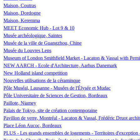
Maison, Coutras
Maison, Dordogne
Maison, Keremma
MEET Economic Hub - Lot 9 & 10
Musée archéologique, Saintes
Musée de la ville de Guangzhou, Chine
Musée du Louvres Lens
Museum of London Smithfield Market - Lacaton & Vassal with Pernil
NEW AARCH - Ecole d'Architecture, Aarhus Danemark
New Holland island competition
Nouvelles utilisations de la céraminque
Pôle Muséal, Lausanne - Musées de l'Élysée et Mudac
Pôle Universitaire de Sciences de Gestion, Bordeaux
Paillote, Niamey
Palais de Tokyo, site de création contemporaine
Pavillon de verre, Montréal - Lacaton & Vassal, Frédéric Druot arch
Place Léon Aucoc, Bordeaux
PLUS - Les grands ensembles de logements - Territoires d'exception 