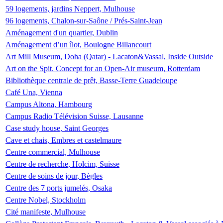
59 logements, jardins Neppert, Mulhouse
96 logements, Chalon-sur-Saône / Prés-Saint-Jean
Aménagement d'un quartier, Dublin
Aménagement d’un îlot, Boulogne Billancourt
Art Mill Museum, Doha (Qatar) - Lacaton&Vassal, Inside Outside
Art on the Spit. Concept for an Open-Air museum, Rotterdam
Bibliothèque centrale de prêt, Basse-Terre Guadeloupe
Café Una, Vienna
Campus Altona, Hambourg
Campus Radio Télévision Suisse, Lausanne
Case study house, Saint Georges
Cave et chais, Embres et castelmaure
Centre commercial, Mulhouse
Centre de recherche, Holcim, Suisse
Centre de soins de jour, Bègles
Centre des 7 ports jumelés, Osaka
Centre Nobel, Stockholm
Cité manifeste, Mulhouse