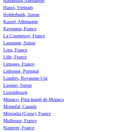
Hambourg Allemagne
Hanoi, Vietnam
Holderbank, Suisse
Kassel, Allemagne
Keremma, France
La Courneuve, France
Lausanne, Suisse
Lens, France
Lille, France
Limoges, France
Lisbonne, Portugal
Londres, Royaume-Uni
Lugano, Suisse
Luxembourg
Monaco, Principauté de Monaco
Montréal, Canada
Morsiglia (Corse), France
Mulhouse, France
Nanterre, France