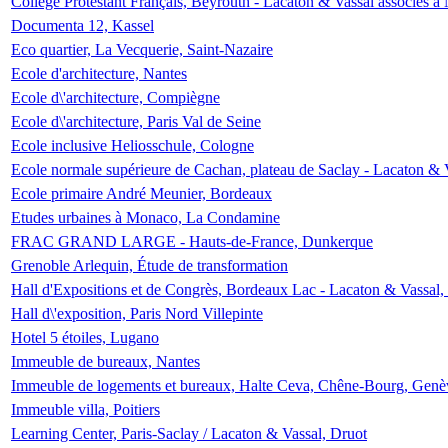
Collège Protestant Français, Beyrouth - Lacaton & Vassal associés à N
Documenta 12, Kassel
Eco quartier, La Vecquerie, Saint-Nazaire
Ecole d'architecture, Nantes
Ecole d\'architecture, Compiègne
Ecole d\'architecture, Paris Val de Seine
Ecole inclusive Heliosschule, Cologne
Ecole normale supérieure de Cachan, plateau de Saclay - Lacaton & 
Ecole primaire André Meunier, Bordeaux
Etudes urbaines à Monaco, La Condamine
FRAC GRAND LARGE - Hauts-de-France, Dunkerque
Grenoble Arlequin, Étude de transformation
Hall d'Expositions et de Congrès, Bordeaux Lac - Lacaton & Vassal
Hall d\'exposition, Paris Nord Villepinte
Hotel 5 étoiles, Lugano
Immeuble de bureaux, Nantes
Immeuble de logements et bureaux, Halte Ceva, Chêne-Bourg, Genè
Immeuble villa, Poitiers
Learning Center, Paris-Saclay / Lacaton & Vassal, Druot