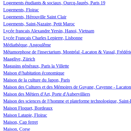
Logements étudiants & sociaux, Ourcq-Jaurès, Paris 19
Logements, Floirac
Logements, Hérouville Saint Clair
Logements, Saint-Nazaire, Petit Maroc
Lycée français Alexandre Yersin, Hanoi, Vietnam
Lycée Français Charles Lepierre, Lisbonne
Médiathèque, Angoulême
Métamorphose de l'insectarium, Montréal -Lacaton & Vassal, Frédéri
Maaglive, Zürich
Magasins généraux, Paris la Villette
Maison d\'habitation économique
Maison de la culture du Japon, Paris
Maison des Cultures et des Mémoires de Guyane, Cayenne - Lacaton
Maison des Métiers d'Art, Porte d'Aubervilliers
Maison des sciences de l\'homme et plateforme technologique, Saint
Maison Floquet, Bordeaux
Maison Latapie, Floirac
Maison, Cap ferret
Maison, Corse