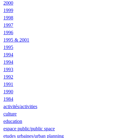
2000
1999
1998
1997
1996
1995 & 2001
1995
1994
1994
1993
1992
1991
1990
1984
activités/activities
culture
education
espace public/public space
etudes urbaines/urban planning