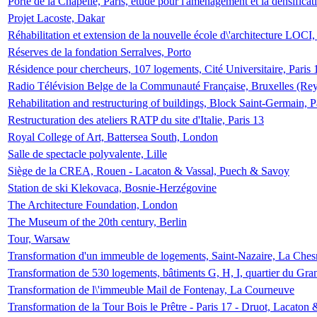
Porte de la Chapelle, Paris, étude pour l'aménagement et la densificat
Projet Lacoste, Dakar
Réhabilitation et extension de la nouvelle école d\'architecture LOCI
Réserves de la fondation Serralves, Porto
Résidence pour chercheurs, 107 logements, Cité Universitaire, Paris 
Radio Télévision Belge de la Communauté Française, Bruxelles (Rey
Rehabilitation and restructuring of buildings, Block Saint-Germain, P
Restructuration des ateliers RATP du site d'Italie, Paris 13
Royal College of Art, Battersea South, London
Salle de spectacle polyvalente, Lille
Siège de la CREA, Rouen - Lacaton & Vassal, Puech & Savoy
Station de ski Klekovaca, Bosnie-Herzégovine
The Architecture Foundation, London
The Museum of the 20th century, Berlin
Tour, Warsaw
Transformation d'un immeuble de logements, Saint-Nazaire, La Ches
Transformation de 530 logements, bâtiments G, H, I, quartier du Gra
Transformation de l\'immeuble Mail de Fontenay, La Courneuve
Transformation de la Tour Bois le Prêtre - Paris 17 - Druot, Lacaton 