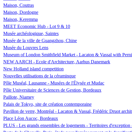
Maison, Coutras
Maison, Dordogne
Maison, Keremma
MEET Economic Hub - Lot 9 & 10
Musée archéologique, Saintes
Musée de la ville de Guangzhou, Chine
Musée du Louvres Lens
Museum of London Smithfield Market - Lacaton & Vassal with Pernil
NEW AARCH - Ecole d'Architecture, Aarhus Danemark
New Holland island competition
Nouvelles utilisations de la céraminque
Pôle Muséal, Lausanne - Musées de l'Élysée et Mudac
Pôle Universitaire de Sciences de Gestion, Bordeaux
Paillote, Niamey
Palais de Tokyo, site de création contemporaine
Pavillon de verre, Montréal - Lacaton & Vassal, Frédéric Druot arch
Place Léon Aucoc, Bordeaux
PLUS - Les grands ensembles de logements - Territoires d'exception 