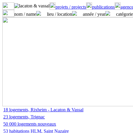
projets / projects
publications
agence
nom / name
lieu / location
année / year
catégorie
18 logements, Rixheim - Lacaton & Vassal
23 logements, Trignac
50 000 logements nouveaux
53 habitations HLM, Saint Nazaire