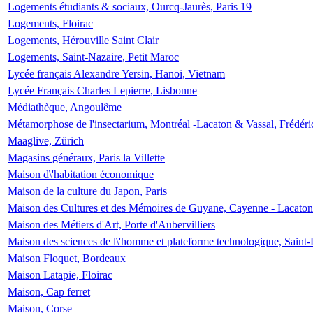
Logements étudiants & sociaux, Ourcq-Jaurès, Paris 19
Logements, Floirac
Logements, Hérouville Saint Clair
Logements, Saint-Nazaire, Petit Maroc
Lycée français Alexandre Yersin, Hanoi, Vietnam
Lycée Français Charles Lepierre, Lisbonne
Médiathèque, Angoulême
Métamorphose de l'insectarium, Montréal -Lacaton & Vassal, Frédéri
Maaglive, Zürich
Magasins généraux, Paris la Villette
Maison d\'habitation économique
Maison de la culture du Japon, Paris
Maison des Cultures et des Mémoires de Guyane, Cayenne - Lacaton
Maison des Métiers d'Art, Porte d'Aubervilliers
Maison des sciences de l\'homme et plateforme technologique, Saint
Maison Floquet, Bordeaux
Maison Latapie, Floirac
Maison, Cap ferret
Maison, Corse