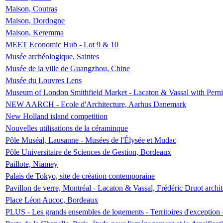
Maison, Coutras
Maison, Dordogne
Maison, Keremma
MEET Economic Hub - Lot 9 & 10
Musée archéologique, Saintes
Musée de la ville de Guangzhou, Chine
Musée du Louvres Lens
Museum of London Smithfield Market - Lacaton & Vassal with Pernil
NEW AARCH - Ecole d'Architecture, Aarhus Danemark
New Holland island competition
Nouvelles utilisations de la céraminque
Pôle Muséal, Lausanne - Musées de l'Élysée et Mudac
Pôle Universitaire de Sciences de Gestion, Bordeaux
Paillote, Niamey
Palais de Tokyo, site de création contemporaine
Pavillon de verre, Montréal - Lacaton & Vassal, Frédéric Druot arch
Place Léon Aucoc, Bordeaux
PLUS - Les grands ensembles de logements - Territoires d'exception 