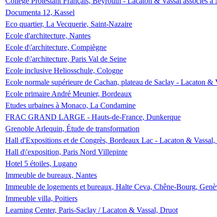
Collège Protestant Français, Beyrouth - Lacaton & Vassal associés à N
Documenta 12, Kassel
Eco quartier, La Vecquerie, Saint-Nazaire
Ecole d'architecture, Nantes
Ecole d\'architecture, Compiègne
Ecole d\'architecture, Paris Val de Seine
Ecole inclusive Heliosschule, Cologne
Ecole normale supérieure de Cachan, plateau de Saclay - Lacaton & 
Ecole primaire André Meunier, Bordeaux
Etudes urbaines à Monaco, La Condamine
FRAC GRAND LARGE - Hauts-de-France, Dunkerque
Grenoble Arlequin, Étude de transformation
Hall d'Expositions et de Congrès, Bordeaux Lac - Lacaton & Vassal
Hall d\'exposition, Paris Nord Villepinte
Hotel 5 étoiles, Lugano
Immeuble de bureaux, Nantes
Immeuble de logements et bureaux, Halte Ceva, Chêne-Bourg, Genè
Immeuble villa, Poitiers
Learning Center, Paris-Saclay / Lacaton & Vassal, Druot