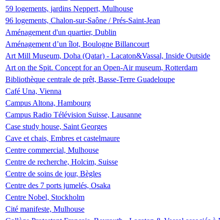
59 logements, jardins Neppert, Mulhouse
96 logements, Chalon-sur-Saône / Prés-Saint-Jean
Aménagement d'un quartier, Dublin
Aménagement d’un îlot, Boulogne Billancourt
Art Mill Museum, Doha (Qatar) - Lacaton&Vassal, Inside Outside
Art on the Spit. Concept for an Open-Air museum, Rotterdam
Bibliothèque centrale de prêt, Basse-Terre Guadeloupe
Café Una, Vienna
Campus Altona, Hambourg
Campus Radio Télévision Suisse, Lausanne
Case study house, Saint Georges
Cave et chais, Embres et castelmaure
Centre commercial, Mulhouse
Centre de recherche, Holcim, Suisse
Centre de soins de jour, Bègles
Centre des 7 ports jumelés, Osaka
Centre Nobel, Stockholm
Cité manifeste, Mulhouse