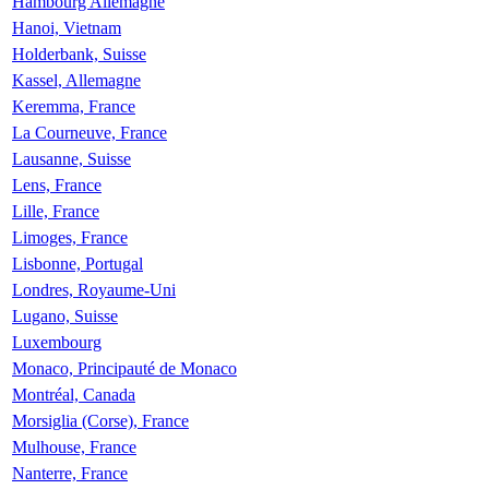
Hambourg Allemagne
Hanoi, Vietnam
Holderbank, Suisse
Kassel, Allemagne
Keremma, France
La Courneuve, France
Lausanne, Suisse
Lens, France
Lille, France
Limoges, France
Lisbonne, Portugal
Londres, Royaume-Uni
Lugano, Suisse
Luxembourg
Monaco, Principauté de Monaco
Montréal, Canada
Morsiglia (Corse), France
Mulhouse, France
Nanterre, France