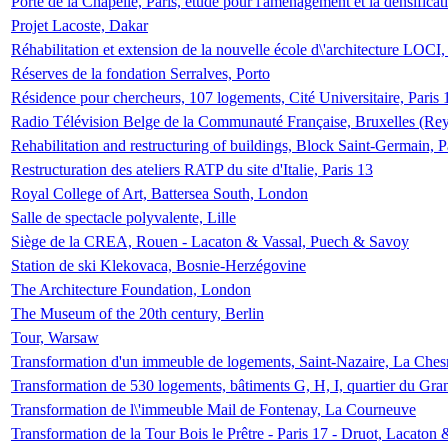
Porte de la Chapelle, Paris, étude pour l'aménagement et la densificat
Projet Lacoste, Dakar
Réhabilitation et extension de la nouvelle école d\'architecture LOCI
Réserves de la fondation Serralves, Porto
Résidence pour chercheurs, 107 logements, Cité Universitaire, Paris 
Radio Télévision Belge de la Communauté Française, Bruxelles (Rey
Rehabilitation and restructuring of buildings, Block Saint-Germain, P
Restructuration des ateliers RATP du site d'Italie, Paris 13
Royal College of Art, Battersea South, London
Salle de spectacle polyvalente, Lille
Siège de la CREA, Rouen - Lacaton & Vassal, Puech & Savoy
Station de ski Klekovaca, Bosnie-Herzégovine
The Architecture Foundation, London
The Museum of the 20th century, Berlin
Tour, Warsaw
Transformation d'un immeuble de logements, Saint-Nazaire, La Ches
Transformation de 530 logements, bâtiments G, H, I, quartier du Gra
Transformation de l\'immeuble Mail de Fontenay, La Courneuve
Transformation de la Tour Bois le Prêtre - Paris 17 - Druot, Lacaton 