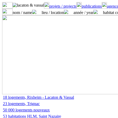
projets / projects
publications
agence
nom / name
lieu / location
année / year
habitat c
18 logements, Rixheim - Lacaton & Vassal
23 logements, Trignac
50 000 logements nouveaux
53 habitations HLM, Saint Nazaire