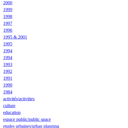
2000
1999
1998
1997
1996
1995 & 2001
1995
1994
1994
1993
1992
1991
1990
1984
activités/activities
culture
education
espace public/public space
etudes urbaines/urban planning