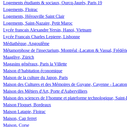
Logements étudiants & sociaux, Ourcq-Jaurès, Paris 19
Logements, Floirac
Logements, Hérouville Saint Clair
Logements, Saint-Nazaire, Petit Maroc
Lycée français Alexandre Yersin, Hanoi, Vietnam
Lycée Français Charles Lepierre, Lisbonne
Médiathèque, Angoulême
Métamorphose de l'insectarium, Montréal -Lacaton & Vassal, Frédéri
Maaglive, Zürich
Magasins généraux, Paris la Villette
Maison d\'habitation économique
Maison de la culture du Japon, Paris
Maison des Cultures et des Mémoires de Guyane, Cayenne - Lacaton
Maison des Métiers d'Art, Porte d'Aubervilliers
Maison des sciences de l\'homme et plateforme technologique, Saint
Maison Floquet, Bordeaux
Maison Latapie, Floirac
Maison, Cap ferret
Maison, Corse