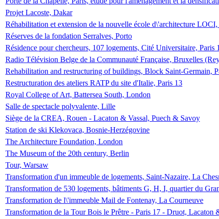
Porte de la Chapelle, Paris, étude pour l'aménagement et la densificat
Projet Lacoste, Dakar
Réhabilitation et extension de la nouvelle école d\'architecture LOCI
Réserves de la fondation Serralves, Porto
Résidence pour chercheurs, 107 logements, Cité Universitaire, Paris 
Radio Télévision Belge de la Communauté Française, Bruxelles (Rey
Rehabilitation and restructuring of buildings, Block Saint-Germain, P
Restructuration des ateliers RATP du site d'Italie, Paris 13
Royal College of Art, Battersea South, London
Salle de spectacle polyvalente, Lille
Siège de la CREA, Rouen - Lacaton & Vassal, Puech & Savoy
Station de ski Klekovaca, Bosnie-Herzégovine
The Architecture Foundation, London
The Museum of the 20th century, Berlin
Tour, Warsaw
Transformation d'un immeuble de logements, Saint-Nazaire, La Ches
Transformation de 530 logements, bâtiments G, H, I, quartier du Gra
Transformation de l\'immeuble Mail de Fontenay, La Courneuve
Transformation de la Tour Bois le Prêtre - Paris 17 - Druot, Lacaton 