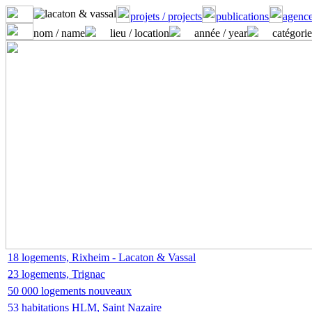
projets / projects
publications
agence
nom / name
lieu / location
année / year
catégorie
18 logements, Rixheim - Lacaton & Vassal
23 logements, Trignac
50 000 logements nouveaux
53 habitations HLM, Saint Nazaire