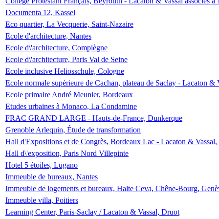
Collège Protestant Français, Beyrouth - Lacaton & Vassal associés à N
Documenta 12, Kassel
Eco quartier, La Vecquerie, Saint-Nazaire
Ecole d'architecture, Nantes
Ecole d\'architecture, Compiègne
Ecole d\'architecture, Paris Val de Seine
Ecole inclusive Heliosschule, Cologne
Ecole normale supérieure de Cachan, plateau de Saclay - Lacaton & 
Ecole primaire André Meunier, Bordeaux
Etudes urbaines à Monaco, La Condamine
FRAC GRAND LARGE - Hauts-de-France, Dunkerque
Grenoble Arlequin, Étude de transformation
Hall d'Expositions et de Congrès, Bordeaux Lac - Lacaton & Vassal
Hall d\'exposition, Paris Nord Villepinte
Hotel 5 étoiles, Lugano
Immeuble de bureaux, Nantes
Immeuble de logements et bureaux, Halte Ceva, Chêne-Bourg, Genè
Immeuble villa, Poitiers
Learning Center, Paris-Saclay / Lacaton & Vassal, Druot