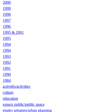
2000
1999
1998
1997
1996
1995 & 2001
1995
1994
1994
1993
1992
1991
1990
1984
activités/activities
culture
education
espace public/public space
etudes urbaines/urban planning