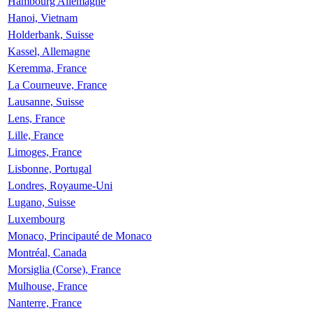
Hambourg Allemagne
Hanoi, Vietnam
Holderbank, Suisse
Kassel, Allemagne
Keremma, France
La Courneuve, France
Lausanne, Suisse
Lens, France
Lille, France
Limoges, France
Lisbonne, Portugal
Londres, Royaume-Uni
Lugano, Suisse
Luxembourg
Monaco, Principauté de Monaco
Montréal, Canada
Morsiglia (Corse), France
Mulhouse, France
Nanterre, France