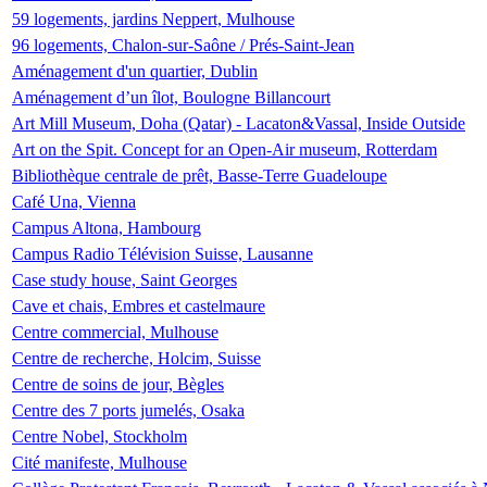
59 logements, jardins Neppert, Mulhouse
96 logements, Chalon-sur-Saône / Prés-Saint-Jean
Aménagement d'un quartier, Dublin
Aménagement d’un îlot, Boulogne Billancourt
Art Mill Museum, Doha (Qatar) - Lacaton&Vassal, Inside Outside
Art on the Spit. Concept for an Open-Air museum, Rotterdam
Bibliothèque centrale de prêt, Basse-Terre Guadeloupe
Café Una, Vienna
Campus Altona, Hambourg
Campus Radio Télévision Suisse, Lausanne
Case study house, Saint Georges
Cave et chais, Embres et castelmaure
Centre commercial, Mulhouse
Centre de recherche, Holcim, Suisse
Centre de soins de jour, Bègles
Centre des 7 ports jumelés, Osaka
Centre Nobel, Stockholm
Cité manifeste, Mulhouse