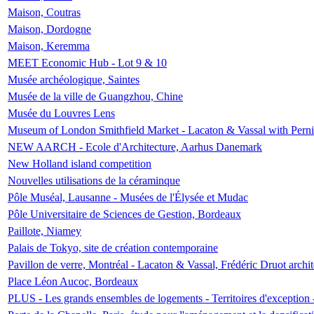
Maison, Coutras
Maison, Dordogne
Maison, Keremma
MEET Economic Hub - Lot 9 & 10
Musée archéologique, Saintes
Musée de la ville de Guangzhou, Chine
Musée du Louvres Lens
Museum of London Smithfield Market - Lacaton & Vassal with Pernil
NEW AARCH - Ecole d'Architecture, Aarhus Danemark
New Holland island competition
Nouvelles utilisations de la céraminque
Pôle Muséal, Lausanne - Musées de l'Élysée et Mudac
Pôle Universitaire de Sciences de Gestion, Bordeaux
Paillote, Niamey
Palais de Tokyo, site de création contemporaine
Pavillon de verre, Montréal - Lacaton & Vassal, Frédéric Druot arch
Place Léon Aucoc, Bordeaux
PLUS - Les grands ensembles de logements - Territoires d'exception 