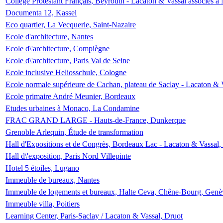
Collège Protestant Français, Beyrouth - Lacaton & Vassal associés à N
Documenta 12, Kassel
Eco quartier, La Vecquerie, Saint-Nazaire
Ecole d'architecture, Nantes
Ecole d\'architecture, Compiègne
Ecole d\'architecture, Paris Val de Seine
Ecole inclusive Heliosschule, Cologne
Ecole normale supérieure de Cachan, plateau de Saclay - Lacaton & 
Ecole primaire André Meunier, Bordeaux
Etudes urbaines à Monaco, La Condamine
FRAC GRAND LARGE - Hauts-de-France, Dunkerque
Grenoble Arlequin, Étude de transformation
Hall d'Expositions et de Congrès, Bordeaux Lac - Lacaton & Vassal
Hall d\'exposition, Paris Nord Villepinte
Hotel 5 étoiles, Lugano
Immeuble de bureaux, Nantes
Immeuble de logements et bureaux, Halte Ceva, Chêne-Bourg, Genè
Immeuble villa, Poitiers
Learning Center, Paris-Saclay / Lacaton & Vassal, Druot