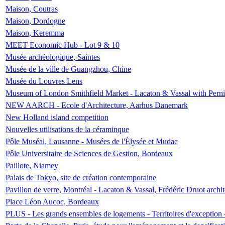
Maison, Coutras
Maison, Dordogne
Maison, Keremma
MEET Economic Hub - Lot 9 & 10
Musée archéologique, Saintes
Musée de la ville de Guangzhou, Chine
Musée du Louvres Lens
Museum of London Smithfield Market - Lacaton & Vassal with Pernil
NEW AARCH - Ecole d'Architecture, Aarhus Danemark
New Holland island competition
Nouvelles utilisations de la céraminque
Pôle Muséal, Lausanne - Musées de l'Élysée et Mudac
Pôle Universitaire de Sciences de Gestion, Bordeaux
Paillote, Niamey
Palais de Tokyo, site de création contemporaine
Pavillon de verre, Montréal - Lacaton & Vassal, Frédéric Druot arch
Place Léon Aucoc, Bordeaux
PLUS - Les grands ensembles de logements - Territoires d'exception 