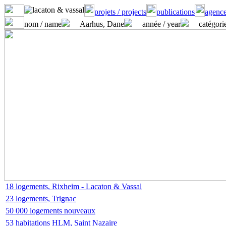
projets / projects
publications
agence
nom / name
Aarhus, Dane
année / year
catégorie
18 logements, Rixheim - Lacaton & Vassal
23 logements, Trignac
50 000 logements nouveaux
53 habitations HLM, Saint Nazaire