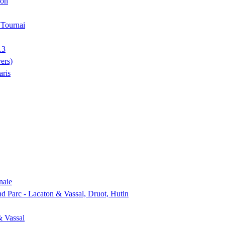
ion
, Tournai
13
ers)
aris
naie
nd Parc - Lacaton & Vassal, Druot, Hutin
& Vassal