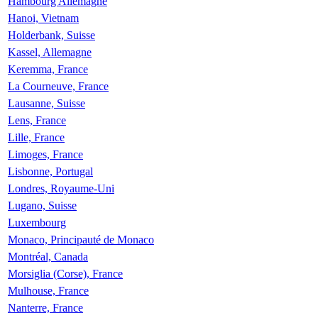
Hambourg Allemagne
Hanoi, Vietnam
Holderbank, Suisse
Kassel, Allemagne
Keremma, France
La Courneuve, France
Lausanne, Suisse
Lens, France
Lille, France
Limoges, France
Lisbonne, Portugal
Londres, Royaume-Uni
Lugano, Suisse
Luxembourg
Monaco, Principauté de Monaco
Montréal, Canada
Morsiglia (Corse), France
Mulhouse, France
Nanterre, France