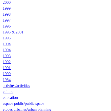
2000
1999
1998
1997
1996
1995 & 2001
1995
1994
1994
1993
1992
1991
1990
1984
activités/activities
culture
education
espace public/public space
etudes urbaines/urban planning