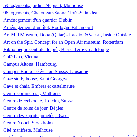
59 logements, jardins Neppert, Mulhouse
96 logements, Chalon-sur-Saône / Prés-Saint-Jean
Aménagement d'un quartier, Dublin
Aménagement d’un îlot, Boulogne Billancourt
Art Mill Museum, Doha (Qatar) - Lacaton&Vassal, Inside Outside
Art on the Spit. Concept for an Open-Air museum, Rotterdam
Bibliothèque centrale de prêt, Basse-Terre Guadeloupe
Café Una, Vienna
Campus Altona, Hambourg
Campus Radio Télévision Suisse, Lausanne
Case study house, Saint Georges
Cave et chais, Embres et castelmaure
Centre commercial, Mulhouse
Centre de recherche, Holcim, Suisse
Centre de soins de jour, Bègles
Centre des 7 ports jumelés, Osaka
Centre Nobel, Stockholm
Cité manifeste, Mulhouse