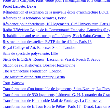
Porte de la Chapelle, Paris, étude pour l'aménagement et la densificat
Projet Lacoste, Dakar
Réhabilitation et extension de la nouvelle école d\'architecture LOCI
Réserves de la fondation Serralves, Porto
Résidence pour chercheurs, 107 logements, Cité Universitaire, Paris 
Radio Télévision Belge de la Communauté Française, Bruxelles (Rey
Rehabilitation and restructuring of buildings, Block Saint-Germain, P
Restructuration des ateliers RATP du site d'Italie, Paris 13
Royal College of Art, Battersea South, London
Salle de spectacle polyvalente, Lille
Siège de la CREA, Rouen - Lacaton & Vassal, Puech & Savoy
Station de ski Klekovaca, Bosnie-Herzégovine
The Architecture Foundation, London
The Museum of the 20th century, Berlin
Tour, Warsaw
Transformation d'un immeuble de logements, Saint-Nazaire, La Ches
Transformation de 530 logements, bâtiments G, H, I, quartier du Gra
Transformation de l\'immeuble Mail de Fontenay, La Courneuve
Transformation de la Tour Bois le Prêtre - Paris 17 - Druot, Lacaton 