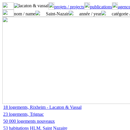
projets / projects
publications
agence
nom / name
Saint-Nazair
année / year
catégorie 
18 logements, Rixheim - Lacaton & Vassal
23 logements, Trignac
50 000 logements nouveaux
53 habitations HLM, Saint Nazaire