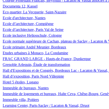
Collège Protestant Français, Beyrouth - Lacaton & Vassal associés à N
Documenta 12, Kassel
Eco quartier, La Vecquerie, Saint-Nazaire
Ecole d'architecture, Nantes
Ecole d\'architecture, Compiègne
Ecole d\'architecture, Paris Val de Seine
Ecole inclusive Heliosschule, Cologne
Ecole normale supérieure de Cachan, plateau de Saclay - Lacaton & 
Ecole primaire André Meunier, Bordeaux
Etudes urbaines à Monaco, La Condamine
FRAC GRAND LARGE - Hauts-de-France, Dunkerque
Grenoble Arlequin, Étude de transformation
Hall d'Expositions et de Congrès, Bordeaux Lac - Lacaton & Vassal
Hall d\'exposition, Paris Nord Villepinte
Hotel 5 étoiles, Lugano
Immeuble de bureaux, Nantes
Immeuble de logements et bureaux, Halte Ceva, Chêne-Bourg, Genè
Immeuble villa, Poitiers
Learning Center, Paris-Saclay / Lacaton & Vassal, Druot