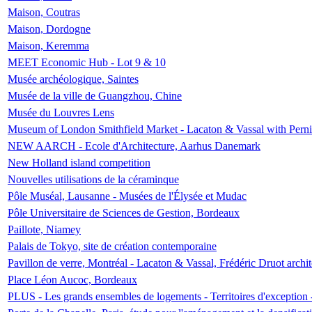
Maison, Coutras
Maison, Dordogne
Maison, Keremma
MEET Economic Hub - Lot 9 & 10
Musée archéologique, Saintes
Musée de la ville de Guangzhou, Chine
Musée du Louvres Lens
Museum of London Smithfield Market - Lacaton & Vassal with Pernil
NEW AARCH - Ecole d'Architecture, Aarhus Danemark
New Holland island competition
Nouvelles utilisations de la céraminque
Pôle Muséal, Lausanne - Musées de l'Élysée et Mudac
Pôle Universitaire de Sciences de Gestion, Bordeaux
Paillote, Niamey
Palais de Tokyo, site de création contemporaine
Pavillon de verre, Montréal - Lacaton & Vassal, Frédéric Druot arch
Place Léon Aucoc, Bordeaux
PLUS - Les grands ensembles de logements - Territoires d'exception 