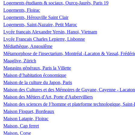
Logements étudiants & sociaux, Ourcq-Jaurès, Paris 19
Logements, Floirac
Logements, Hérouville Saint Clair
Logements, Saint-Nazaire, Petit Maroc
Lycée français Alexandre Yersin, Hanoi, Vietnam
Lycée Français Charles Lepierre, Lisbonne
Médiathèque, Angoulême
Métamorphose de l'insectarium, Montréal -Lacaton & Vassal, Frédéri
Maaglive, Zürich
Magasins généraux, Paris la Villette
Maison d\'habitation économique
Maison de la culture du Japon, Paris
Maison des Cultures et des Mémoires de Guyane, Cayenne - Lacaton
Maison des Métiers d'Art, Porte d'Aubervilliers
Maison des sciences de l\'homme et plateforme technologique, Saint
Maison Floquet, Bordeaux
Maison Latapie, Floirac
Maison, Cap ferret
Maison, Corse