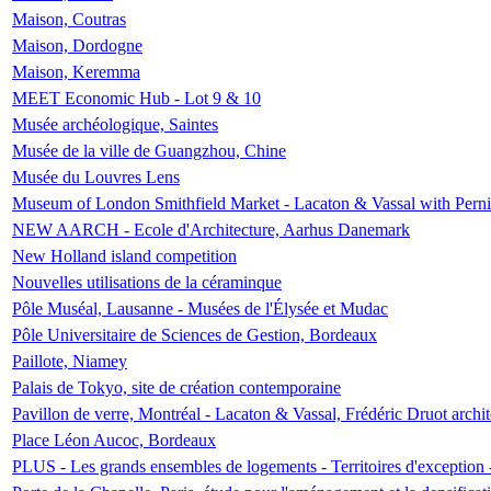
Maison, Coutras
Maison, Dordogne
Maison, Keremma
MEET Economic Hub - Lot 9 & 10
Musée archéologique, Saintes
Musée de la ville de Guangzhou, Chine
Musée du Louvres Lens
Museum of London Smithfield Market - Lacaton & Vassal with Pernil
NEW AARCH - Ecole d'Architecture, Aarhus Danemark
New Holland island competition
Nouvelles utilisations de la céraminque
Pôle Muséal, Lausanne - Musées de l'Élysée et Mudac
Pôle Universitaire de Sciences de Gestion, Bordeaux
Paillote, Niamey
Palais de Tokyo, site de création contemporaine
Pavillon de verre, Montréal - Lacaton & Vassal, Frédéric Druot arch
Place Léon Aucoc, Bordeaux
PLUS - Les grands ensembles de logements - Territoires d'exception 