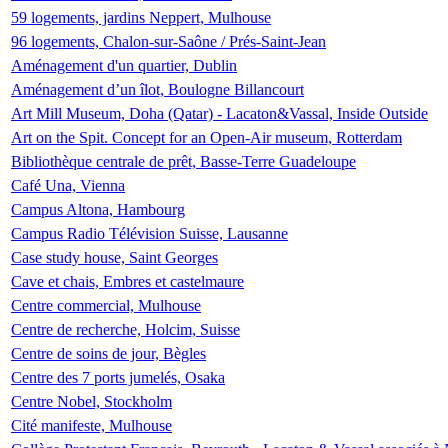
59 logements, jardins Neppert, Mulhouse
96 logements, Chalon-sur-Saône / Prés-Saint-Jean
Aménagement d'un quartier, Dublin
Aménagement d’un îlot, Boulogne Billancourt
Art Mill Museum, Doha (Qatar) - Lacaton&Vassal, Inside Outside
Art on the Spit. Concept for an Open-Air museum, Rotterdam
Bibliothèque centrale de prêt, Basse-Terre Guadeloupe
Café Una, Vienna
Campus Altona, Hambourg
Campus Radio Télévision Suisse, Lausanne
Case study house, Saint Georges
Cave et chais, Embres et castelmaure
Centre commercial, Mulhouse
Centre de recherche, Holcim, Suisse
Centre de soins de jour, Bègles
Centre des 7 ports jumelés, Osaka
Centre Nobel, Stockholm
Cité manifeste, Mulhouse