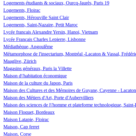
Logements étudiants & sociaux, Ourcq-Jaurès, Paris 19
Logements, Floirac
Logements, Hérouville Saint Clair
Logements, Saint-Nazaire, Petit Maroc
Lycée français Alexandre Yersin, Hanoi, Vietnam
Lycée Français Charles Lepierre, Lisbonne
Médiathèque, Angoulême
Métamorphose de l'insectarium, Montréal -Lacaton & Vassal, Frédéri
Maaglive, Zürich
Magasins généraux, Paris la Villette
Maison d\'habitation économique
Maison de la culture du Japon, Paris
Maison des Cultures et des Mémoires de Guyane, Cayenne - Lacaton
Maison des Métiers d'Art, Porte d'Aubervilliers
Maison des sciences de l\'homme et plateforme technologique, Saint
Maison Floquet, Bordeaux
Maison Latapie, Floirac
Maison, Cap ferret
Maison, Corse