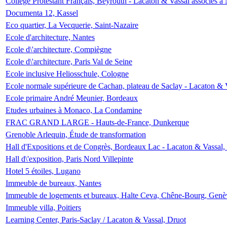
Collège Protestant Français, Beyrouth - Lacaton & Vassal associés à N
Documenta 12, Kassel
Eco quartier, La Vecquerie, Saint-Nazaire
Ecole d'architecture, Nantes
Ecole d\'architecture, Compiègne
Ecole d\'architecture, Paris Val de Seine
Ecole inclusive Heliosschule, Cologne
Ecole normale supérieure de Cachan, plateau de Saclay - Lacaton & 
Ecole primaire André Meunier, Bordeaux
Etudes urbaines à Monaco, La Condamine
FRAC GRAND LARGE - Hauts-de-France, Dunkerque
Grenoble Arlequin, Étude de transformation
Hall d'Expositions et de Congrès, Bordeaux Lac - Lacaton & Vassal
Hall d\'exposition, Paris Nord Villepinte
Hotel 5 étoiles, Lugano
Immeuble de bureaux, Nantes
Immeuble de logements et bureaux, Halte Ceva, Chêne-Bourg, Genè
Immeuble villa, Poitiers
Learning Center, Paris-Saclay / Lacaton & Vassal, Druot