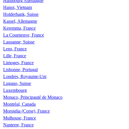
Hambourg Allemagne
Hanoi, Vietnam
Holderbank, Suisse
Kassel, Allemagne
Keremma, France
La Courneuve, France
Lausanne, Suisse
Lens, France
Lille, France
Limoges, France
Lisbonne, Portugal
Londres, Royaume-Uni
Lugano, Suisse
Luxembourg
Monaco, Principauté de Monaco
Montréal, Canada
Morsiglia (Corse), France
Mulhouse, France
Nanterre, France