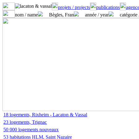
projets / projects
publications
agence
nom / name
Bègles, Fran
année / year
catégorie 
18 logements, Rixheim - Lacaton & Vassal
23 logements, Trignac
50 000 logements nouveaux
53 habitations HLM, Saint Nazaire