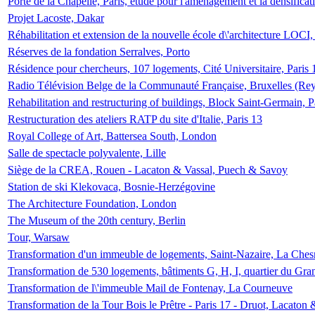
Porte de la Chapelle, Paris, étude pour l'aménagement et la densificat
Projet Lacoste, Dakar
Réhabilitation et extension de la nouvelle école d\'architecture LOCI
Réserves de la fondation Serralves, Porto
Résidence pour chercheurs, 107 logements, Cité Universitaire, Paris 
Radio Télévision Belge de la Communauté Française, Bruxelles (Rey
Rehabilitation and restructuring of buildings, Block Saint-Germain, P
Restructuration des ateliers RATP du site d'Italie, Paris 13
Royal College of Art, Battersea South, London
Salle de spectacle polyvalente, Lille
Siège de la CREA, Rouen - Lacaton & Vassal, Puech & Savoy
Station de ski Klekovaca, Bosnie-Herzégovine
The Architecture Foundation, London
The Museum of the 20th century, Berlin
Tour, Warsaw
Transformation d'un immeuble de logements, Saint-Nazaire, La Ches
Transformation de 530 logements, bâtiments G, H, I, quartier du Gra
Transformation de l\'immeuble Mail de Fontenay, La Courneuve
Transformation de la Tour Bois le Prêtre - Paris 17 - Druot, Lacaton 