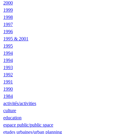
2000
1999
1998
1997
1996
1995 & 2001
1995
1994
1994
1993
1992
1991
1990
1984
activités/activities
culture
education
espace public/public space
etudes urbaines/urban planning