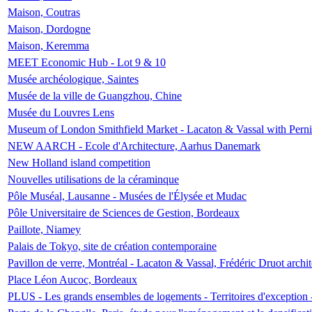
Maison, Coutras
Maison, Dordogne
Maison, Keremma
MEET Economic Hub - Lot 9 & 10
Musée archéologique, Saintes
Musée de la ville de Guangzhou, Chine
Musée du Louvres Lens
Museum of London Smithfield Market - Lacaton & Vassal with Pernil
NEW AARCH - Ecole d'Architecture, Aarhus Danemark
New Holland island competition
Nouvelles utilisations de la céraminque
Pôle Muséal, Lausanne - Musées de l'Élysée et Mudac
Pôle Universitaire de Sciences de Gestion, Bordeaux
Paillote, Niamey
Palais de Tokyo, site de création contemporaine
Pavillon de verre, Montréal - Lacaton & Vassal, Frédéric Druot arch
Place Léon Aucoc, Bordeaux
PLUS - Les grands ensembles de logements - Territoires d'exception 