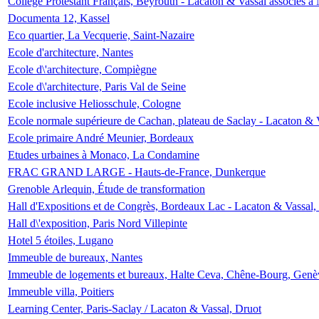
Collège Protestant Français, Beyrouth - Lacaton & Vassal associés à N
Documenta 12, Kassel
Eco quartier, La Vecquerie, Saint-Nazaire
Ecole d'architecture, Nantes
Ecole d\'architecture, Compiègne
Ecole d\'architecture, Paris Val de Seine
Ecole inclusive Heliosschule, Cologne
Ecole normale supérieure de Cachan, plateau de Saclay - Lacaton & 
Ecole primaire André Meunier, Bordeaux
Etudes urbaines à Monaco, La Condamine
FRAC GRAND LARGE - Hauts-de-France, Dunkerque
Grenoble Arlequin, Étude de transformation
Hall d'Expositions et de Congrès, Bordeaux Lac - Lacaton & Vassal
Hall d\'exposition, Paris Nord Villepinte
Hotel 5 étoiles, Lugano
Immeuble de bureaux, Nantes
Immeuble de logements et bureaux, Halte Ceva, Chêne-Bourg, Genè
Immeuble villa, Poitiers
Learning Center, Paris-Saclay / Lacaton & Vassal, Druot