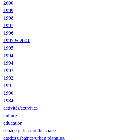
2000
1999
1998
1997
1996
1995 & 2001
1995
1994
1994
1993
1992
1991
1990
1984
activités/activities
culture
education
espace public/public space
etudes urbaines/urban planning