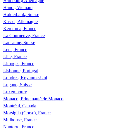
Hambourg Allemagne
Hanoi, Vietnam
Holderbank, Suisse
Kassel, Allemagne
Keremma, France
La Courneuve, France
Lausanne, Suisse
Lens, France
Lille, France
Limoges, France
Lisbonne, Portugal
Londres, Royaume-Uni
Lugano, Suisse
Luxembourg
Monaco, Principauté de Monaco
Montréal, Canada
Morsiglia (Corse), France
Mulhouse, France
Nanterre, France