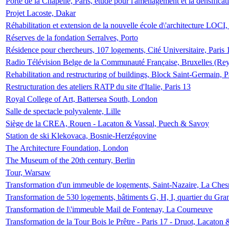
Porte de la Chapelle, Paris, étude pour l'aménagement et la densificat
Projet Lacoste, Dakar
Réhabilitation et extension de la nouvelle école d\'architecture LOCI
Réserves de la fondation Serralves, Porto
Résidence pour chercheurs, 107 logements, Cité Universitaire, Paris 
Radio Télévision Belge de la Communauté Française, Bruxelles (Rey
Rehabilitation and restructuring of buildings, Block Saint-Germain, P
Restructuration des ateliers RATP du site d'Italie, Paris 13
Royal College of Art, Battersea South, London
Salle de spectacle polyvalente, Lille
Siège de la CREA, Rouen - Lacaton & Vassal, Puech & Savoy
Station de ski Klekovaca, Bosnie-Herzégovine
The Architecture Foundation, London
The Museum of the 20th century, Berlin
Tour, Warsaw
Transformation d'un immeuble de logements, Saint-Nazaire, La Ches
Transformation de 530 logements, bâtiments G, H, I, quartier du Gra
Transformation de l\'immeuble Mail de Fontenay, La Courneuve
Transformation de la Tour Bois le Prêtre - Paris 17 - Druot, Lacaton 