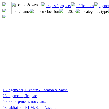
projets / projects
publications
agence
nom / name
lieu / location
2020
catégorie / type
18 logements, Rixheim - Lacaton & Vassal
23 logements, Trignac
50 000 logements nouveaux
53 habitations HLM, Saint Nazaire