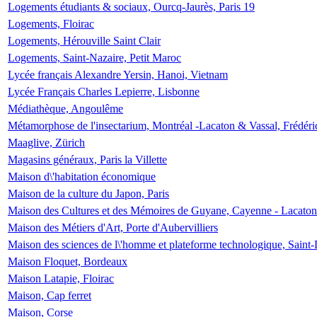
Logements étudiants & sociaux, Ourcq-Jaurès, Paris 19
Logements, Floirac
Logements, Hérouville Saint Clair
Logements, Saint-Nazaire, Petit Maroc
Lycée français Alexandre Yersin, Hanoi, Vietnam
Lycée Français Charles Lepierre, Lisbonne
Médiathèque, Angoulême
Métamorphose de l'insectarium, Montréal -Lacaton & Vassal, Frédéri
Maaglive, Zürich
Magasins généraux, Paris la Villette
Maison d\'habitation économique
Maison de la culture du Japon, Paris
Maison des Cultures et des Mémoires de Guyane, Cayenne - Lacaton
Maison des Métiers d'Art, Porte d'Aubervilliers
Maison des sciences de l\'homme et plateforme technologique, Saint
Maison Floquet, Bordeaux
Maison Latapie, Floirac
Maison, Cap ferret
Maison, Corse