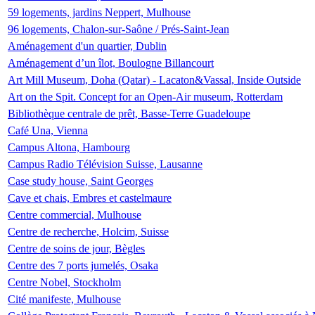
59 logements, jardins Neppert, Mulhouse
96 logements, Chalon-sur-Saône / Prés-Saint-Jean
Aménagement d'un quartier, Dublin
Aménagement d’un îlot, Boulogne Billancourt
Art Mill Museum, Doha (Qatar) - Lacaton&Vassal, Inside Outside
Art on the Spit. Concept for an Open-Air museum, Rotterdam
Bibliothèque centrale de prêt, Basse-Terre Guadeloupe
Café Una, Vienna
Campus Altona, Hambourg
Campus Radio Télévision Suisse, Lausanne
Case study house, Saint Georges
Cave et chais, Embres et castelmaure
Centre commercial, Mulhouse
Centre de recherche, Holcim, Suisse
Centre de soins de jour, Bègles
Centre des 7 ports jumelés, Osaka
Centre Nobel, Stockholm
Cité manifeste, Mulhouse