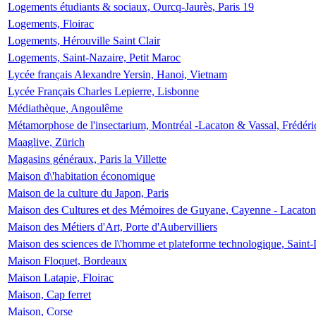
Logements étudiants & sociaux, Ourcq-Jaurès, Paris 19
Logements, Floirac
Logements, Hérouville Saint Clair
Logements, Saint-Nazaire, Petit Maroc
Lycée français Alexandre Yersin, Hanoi, Vietnam
Lycée Français Charles Lepierre, Lisbonne
Médiathèque, Angoulême
Métamorphose de l'insectarium, Montréal -Lacaton & Vassal, Frédéri
Maaglive, Zürich
Magasins généraux, Paris la Villette
Maison d\'habitation économique
Maison de la culture du Japon, Paris
Maison des Cultures et des Mémoires de Guyane, Cayenne - Lacaton
Maison des Métiers d'Art, Porte d'Aubervilliers
Maison des sciences de l\'homme et plateforme technologique, Saint
Maison Floquet, Bordeaux
Maison Latapie, Floirac
Maison, Cap ferret
Maison, Corse