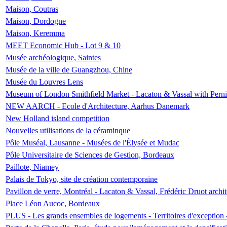
Maison, Coutras
Maison, Dordogne
Maison, Keremma
MEET Economic Hub - Lot 9 & 10
Musée archéologique, Saintes
Musée de la ville de Guangzhou, Chine
Musée du Louvres Lens
Museum of London Smithfield Market - Lacaton & Vassal with Pernil
NEW AARCH - Ecole d'Architecture, Aarhus Danemark
New Holland island competition
Nouvelles utilisations de la céraminque
Pôle Muséal, Lausanne - Musées de l'Élysée et Mudac
Pôle Universitaire de Sciences de Gestion, Bordeaux
Paillote, Niamey
Palais de Tokyo, site de création contemporaine
Pavillon de verre, Montréal - Lacaton & Vassal, Frédéric Druot arch
Place Léon Aucoc, Bordeaux
PLUS - Les grands ensembles de logements - Territoires d'exception 