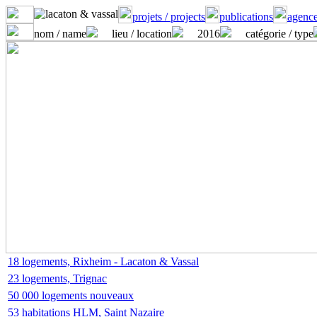
projets / projects
publications
agence
nom / name
lieu / location
2016
catégorie / type
18 logements, Rixheim - Lacaton & Vassal
23 logements, Trignac
50 000 logements nouveaux
53 habitations HLM, Saint Nazaire