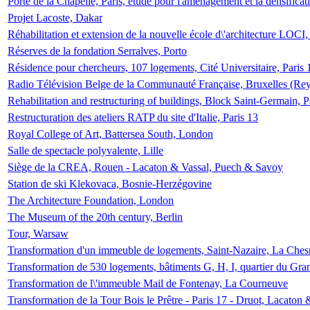
Porte de la Chapelle, Paris, étude pour l'aménagement et la densificat
Projet Lacoste, Dakar
Réhabilitation et extension de la nouvelle école d\'architecture LOCI
Réserves de la fondation Serralves, Porto
Résidence pour chercheurs, 107 logements, Cité Universitaire, Paris 
Radio Télévision Belge de la Communauté Française, Bruxelles (Rey
Rehabilitation and restructuring of buildings, Block Saint-Germain, P
Restructuration des ateliers RATP du site d'Italie, Paris 13
Royal College of Art, Battersea South, London
Salle de spectacle polyvalente, Lille
Siège de la CREA, Rouen - Lacaton & Vassal, Puech & Savoy
Station de ski Klekovaca, Bosnie-Herzégovine
The Architecture Foundation, London
The Museum of the 20th century, Berlin
Tour, Warsaw
Transformation d'un immeuble de logements, Saint-Nazaire, La Ches
Transformation de 530 logements, bâtiments G, H, I, quartier du Gra
Transformation de l\'immeuble Mail de Fontenay, La Courneuve
Transformation de la Tour Bois le Prêtre - Paris 17 - Druot, Lacaton 