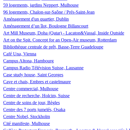
59 logements, jardins Neppert, Mulhouse
96 logements, Chalon-sur-Saône / Prés-Saint-Jean
Aménagement d'un quartier, Dublin
Aménagement d’un îlot, Boulogne Billancourt
Art Mill Museum, Doha (Qatar) - Lacaton&Vassal, Inside Outside
Art on the Spit. Concept for an Open-Air museum, Rotterdam
Bibliothèque centrale de prêt, Basse-Terre Guadeloupe
Café Una, Vienna
Campus Altona, Hambourg
Campus Radio Télévision Suisse, Lausanne
Case study house, Saint Georges
Cave et chais, Embres et castelmaure
Centre commercial, Mulhouse
Centre de recherche, Holcim, Suisse
Centre de soins de jour, Bègles
Centre des 7 ports jumelés, Osaka
Centre Nobel, Stockholm
Cité manifeste, Mulhouse