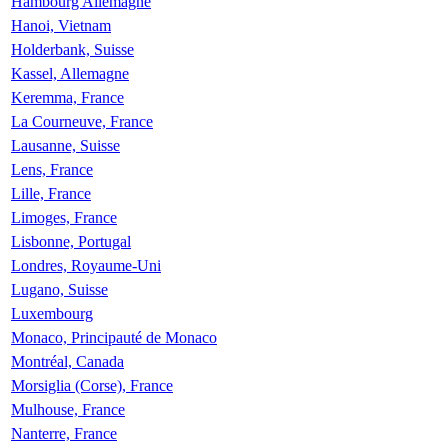
Hambourg Allemagne
Hanoi, Vietnam
Holderbank, Suisse
Kassel, Allemagne
Keremma, France
La Courneuve, France
Lausanne, Suisse
Lens, France
Lille, France
Limoges, France
Lisbonne, Portugal
Londres, Royaume-Uni
Lugano, Suisse
Luxembourg
Monaco, Principauté de Monaco
Montréal, Canada
Morsiglia (Corse), France
Mulhouse, France
Nanterre, France