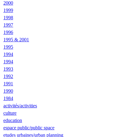
2000
1999
1998
1997
1996
1995 & 2001
1995
1994
1994
1993
1992
1991
1990
1984
activités/activities
culture
education
espace public/public space
etudes urbaines/urban planning