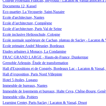
Collège Protestant Français, Beyrouth - Lacaton & Vassal associés à N
Documenta 12, Kassel
Eco quartier, La Vecquerie, Saint-Nazaire
Ecole d'architecture, Nantes
Ecole d\'architecture, Compiègne
Ecole d\'architecture, Paris Val de Seine
Ecole inclusive Heliosschule, Cologne
Ecole normale supérieure de Cachan, plateau de Saclay - Lacaton & 
Ecole primaire André Meunier, Bordeaux
Etudes urbaines à Monaco, La Condamine
FRAC GRAND LARGE - Hauts-de-France, Dunkerque
Grenoble Arlequin, Étude de transformation
Hall d'Expositions et de Congrès, Bordeaux Lac - Lacaton & Vassal
Hall d\'exposition, Paris Nord Villepinte
Hotel 5 étoiles, Lugano
Immeuble de bureaux, Nantes
Immeuble de logements et bureaux, Halte Ceva, Chêne-Bourg, Genè
Immeuble villa, Poitiers
Learning Center, Paris-Saclay / Lacaton & Vassal, Druot