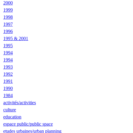
2000
1999
1998
1997
1996
1995 & 2001
1995
1994
1994
1993
1992
1991
1990
1984
activités/activities
culture
education
espace public/public space
etudes urbaines/urban planning