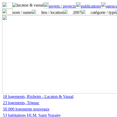
projets / projects
publications
agence
nom / name
lieu / location
2007
catégorie / type
18 logements, Rixheim - Lacaton & Vassal
23 logements, Trignac
50 000 logements nouveaux
53 habitations HLM, Saint Nazaire