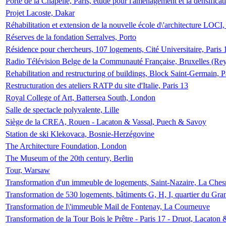
Porte de la Chapelle, Paris, étude pour l'aménagement et la densificat
Projet Lacoste, Dakar
Réhabilitation et extension de la nouvelle école d\'architecture LOCI
Réserves de la fondation Serralves, Porto
Résidence pour chercheurs, 107 logements, Cité Universitaire, Paris 
Radio Télévision Belge de la Communauté Française, Bruxelles (Rey
Rehabilitation and restructuring of buildings, Block Saint-Germain, P
Restructuration des ateliers RATP du site d'Italie, Paris 13
Royal College of Art, Battersea South, London
Salle de spectacle polyvalente, Lille
Siège de la CREA, Rouen - Lacaton & Vassal, Puech & Savoy
Station de ski Klekovaca, Bosnie-Herzégovine
The Architecture Foundation, London
The Museum of the 20th century, Berlin
Tour, Warsaw
Transformation d'un immeuble de logements, Saint-Nazaire, La Ches
Transformation de 530 logements, bâtiments G, H, I, quartier du Gra
Transformation de l\'immeuble Mail de Fontenay, La Courneuve
Transformation de la Tour Bois le Prêtre - Paris 17 - Druot, Lacaton 