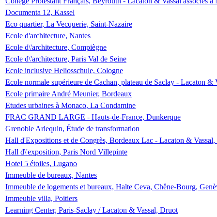
Collège Protestant Français, Beyrouth - Lacaton & Vassal associés à N
Documenta 12, Kassel
Eco quartier, La Vecquerie, Saint-Nazaire
Ecole d'architecture, Nantes
Ecole d\'architecture, Compiègne
Ecole d\'architecture, Paris Val de Seine
Ecole inclusive Heliosschule, Cologne
Ecole normale supérieure de Cachan, plateau de Saclay - Lacaton & 
Ecole primaire André Meunier, Bordeaux
Etudes urbaines à Monaco, La Condamine
FRAC GRAND LARGE - Hauts-de-France, Dunkerque
Grenoble Arlequin, Étude de transformation
Hall d'Expositions et de Congrès, Bordeaux Lac - Lacaton & Vassal
Hall d\'exposition, Paris Nord Villepinte
Hotel 5 étoiles, Lugano
Immeuble de bureaux, Nantes
Immeuble de logements et bureaux, Halte Ceva, Chêne-Bourg, Genè
Immeuble villa, Poitiers
Learning Center, Paris-Saclay / Lacaton & Vassal, Druot