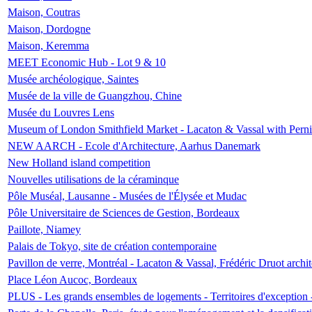
Maison, Coutras
Maison, Dordogne
Maison, Keremma
MEET Economic Hub - Lot 9 & 10
Musée archéologique, Saintes
Musée de la ville de Guangzhou, Chine
Musée du Louvres Lens
Museum of London Smithfield Market - Lacaton & Vassal with Pernil
NEW AARCH - Ecole d'Architecture, Aarhus Danemark
New Holland island competition
Nouvelles utilisations de la céraminque
Pôle Muséal, Lausanne - Musées de l'Élysée et Mudac
Pôle Universitaire de Sciences de Gestion, Bordeaux
Paillote, Niamey
Palais de Tokyo, site de création contemporaine
Pavillon de verre, Montréal - Lacaton & Vassal, Frédéric Druot arch
Place Léon Aucoc, Bordeaux
PLUS - Les grands ensembles de logements - Territoires d'exception 