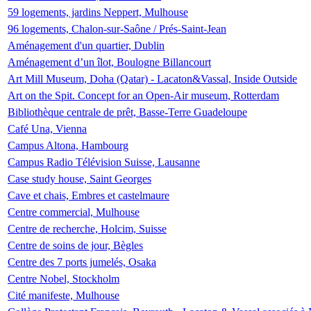
59 logements, jardins Neppert, Mulhouse
96 logements, Chalon-sur-Saône / Prés-Saint-Jean
Aménagement d'un quartier, Dublin
Aménagement d’un îlot, Boulogne Billancourt
Art Mill Museum, Doha (Qatar) - Lacaton&Vassal, Inside Outside
Art on the Spit. Concept for an Open-Air museum, Rotterdam
Bibliothèque centrale de prêt, Basse-Terre Guadeloupe
Café Una, Vienna
Campus Altona, Hambourg
Campus Radio Télévision Suisse, Lausanne
Case study house, Saint Georges
Cave et chais, Embres et castelmaure
Centre commercial, Mulhouse
Centre de recherche, Holcim, Suisse
Centre de soins de jour, Bègles
Centre des 7 ports jumelés, Osaka
Centre Nobel, Stockholm
Cité manifeste, Mulhouse