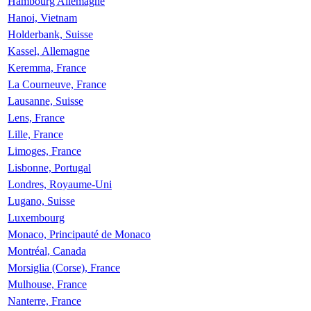
Hambourg Allemagne
Hanoi, Vietnam
Holderbank, Suisse
Kassel, Allemagne
Keremma, France
La Courneuve, France
Lausanne, Suisse
Lens, France
Lille, France
Limoges, France
Lisbonne, Portugal
Londres, Royaume-Uni
Lugano, Suisse
Luxembourg
Monaco, Principauté de Monaco
Montréal, Canada
Morsiglia (Corse), France
Mulhouse, France
Nanterre, France