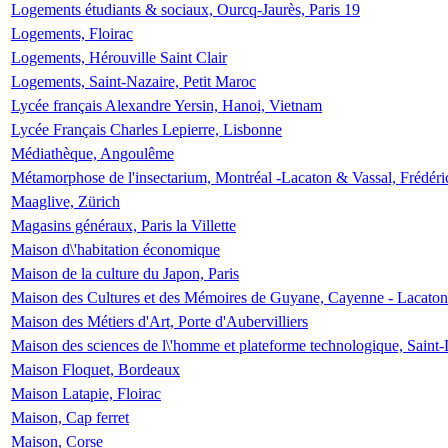
Logements étudiants & sociaux, Ourcq-Jaurès, Paris 19
Logements, Floirac
Logements, Hérouville Saint Clair
Logements, Saint-Nazaire, Petit Maroc
Lycée français Alexandre Yersin, Hanoi, Vietnam
Lycée Français Charles Lepierre, Lisbonne
Médiathèque, Angoulême
Métamorphose de l'insectarium, Montréal -Lacaton & Vassal, Frédéri
Maaglive, Zürich
Magasins généraux, Paris la Villette
Maison d\'habitation économique
Maison de la culture du Japon, Paris
Maison des Cultures et des Mémoires de Guyane, Cayenne - Lacaton
Maison des Métiers d'Art, Porte d'Aubervilliers
Maison des sciences de l\'homme et plateforme technologique, Saint
Maison Floquet, Bordeaux
Maison Latapie, Floirac
Maison, Cap ferret
Maison, Corse