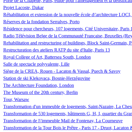
Porte de la Chapelle, Paris, étude pour l'aménagement et la densificat
Projet Lacoste, Dakar
Réhabilitation et extension de la nouvelle école d\'architecture LOCI
Réserves de la fondation Serralves, Porto
Résidence pour chercheurs, 107 logements, Cité Universitaire, Paris 
Radio Télévision Belge de la Communauté Française, Bruxelles (Rey
Rehabilitation and restructuring of buildings, Block Saint-Germain, P
Restructuration des ateliers RATP du site d'Italie, Paris 13
Royal College of Art, Battersea South, London
Salle de spectacle polyvalente, Lille
Siège de la CREA, Rouen - Lacaton & Vassal, Puech & Savoy
Station de ski Klekovaca, Bosnie-Herzégovine
The Architecture Foundation, London
The Museum of the 20th century, Berlin
Tour, Warsaw
Transformation d'un immeuble de logements, Saint-Nazaire, La Ches
Transformation de 530 logements, bâtiments G, H, I, quartier du Gra
Transformation de l\'immeuble Mail de Fontenay, La Courneuve
Transformation de la Tour Bois le Prêtre - Paris 17 - Druot, Lacaton 