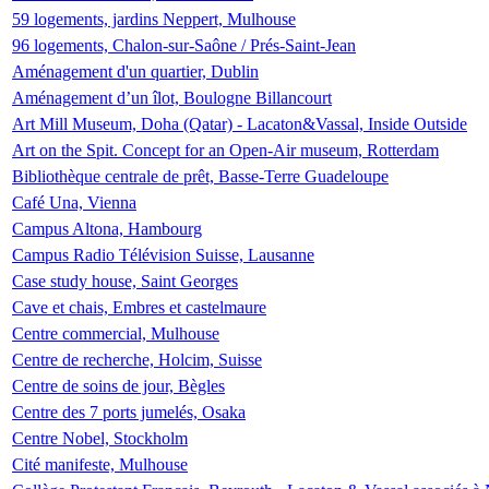
59 logements, jardins Neppert, Mulhouse
96 logements, Chalon-sur-Saône / Prés-Saint-Jean
Aménagement d'un quartier, Dublin
Aménagement d’un îlot, Boulogne Billancourt
Art Mill Museum, Doha (Qatar) - Lacaton&Vassal, Inside Outside
Art on the Spit. Concept for an Open-Air museum, Rotterdam
Bibliothèque centrale de prêt, Basse-Terre Guadeloupe
Café Una, Vienna
Campus Altona, Hambourg
Campus Radio Télévision Suisse, Lausanne
Case study house, Saint Georges
Cave et chais, Embres et castelmaure
Centre commercial, Mulhouse
Centre de recherche, Holcim, Suisse
Centre de soins de jour, Bègles
Centre des 7 ports jumelés, Osaka
Centre Nobel, Stockholm
Cité manifeste, Mulhouse