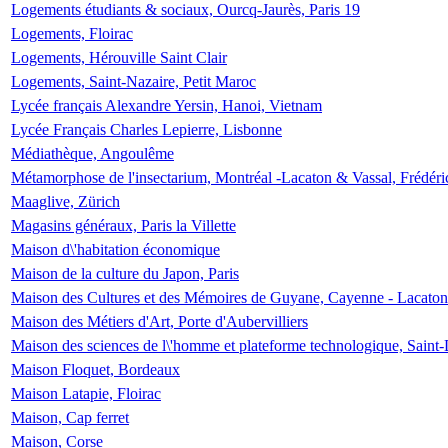
Logements étudiants & sociaux, Ourcq-Jaurès, Paris 19
Logements, Floirac
Logements, Hérouville Saint Clair
Logements, Saint-Nazaire, Petit Maroc
Lycée français Alexandre Yersin, Hanoi, Vietnam
Lycée Français Charles Lepierre, Lisbonne
Médiathèque, Angoulême
Métamorphose de l'insectarium, Montréal -Lacaton & Vassal, Frédéri
Maaglive, Zürich
Magasins généraux, Paris la Villette
Maison d\'habitation économique
Maison de la culture du Japon, Paris
Maison des Cultures et des Mémoires de Guyane, Cayenne - Lacaton
Maison des Métiers d'Art, Porte d'Aubervilliers
Maison des sciences de l\'homme et plateforme technologique, Saint
Maison Floquet, Bordeaux
Maison Latapie, Floirac
Maison, Cap ferret
Maison, Corse