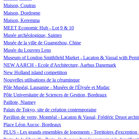
Maison, Coutras
Maison, Dordogne
Maison, Keremma
MEET Economic Hub - Lot 9 & 10
Musée archéologique, Saintes
Musée de la ville de Guangzhou, Chine
Musée du Louvres Lens
Museum of London Smithfield Market - Lacaton & Vassal with Pernil
NEW AARCH - Ecole d'Architecture, Aarhus Danemark
New Holland island competition
Nouvelles utilisations de la céraminque
Pôle Muséal, Lausanne - Musées de l'Élysée et Mudac
Pôle Universitaire de Sciences de Gestion, Bordeaux
Paillote, Niamey
Palais de Tokyo, site de création contemporaine
Pavillon de verre, Montréal - Lacaton & Vassal, Frédéric Druot arch
Place Léon Aucoc, Bordeaux
PLUS - Les grands ensembles de logements - Territoires d'exception 