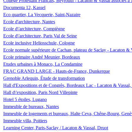
Collège Protestant Français, Beyrouth - Lacaton & Vassal associés à N
Documenta 12, Kassel
Eco quartier, La Vecquerie, Saint-Nazaire
Ecole d'architecture, Nantes
Ecole d\'architecture, Compiègne
Ecole d\'architecture, Paris Val de Seine
Ecole inclusive Heliosschule, Cologne
Ecole normale supérieure de Cachan, plateau de Saclay - Lacaton & 
Ecole primaire André Meunier, Bordeaux
Etudes urbaines à Monaco, La Condamine
FRAC GRAND LARGE - Hauts-de-France, Dunkerque
Grenoble Arlequin, Étude de transformation
Hall d'Expositions et de Congrès, Bordeaux Lac - Lacaton & Vassal
Hall d\'exposition, Paris Nord Villepinte
Hotel 5 étoiles, Lugano
Immeuble de bureaux, Nantes
Immeuble de logements et bureaux, Halte Ceva, Chêne-Bourg, Genè
Immeuble villa, Poitiers
Learning Center, Paris-Saclay / Lacaton & Vassal, Druot