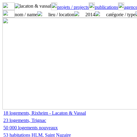
projets / projects
publications
agence
nom / name
lieu / location
2014
catégorie / type
18 logements, Rixheim - Lacaton & Vassal
23 logements, Trignac
50 000 logements nouveaux
53 habitations HLM, Saint Nazaire