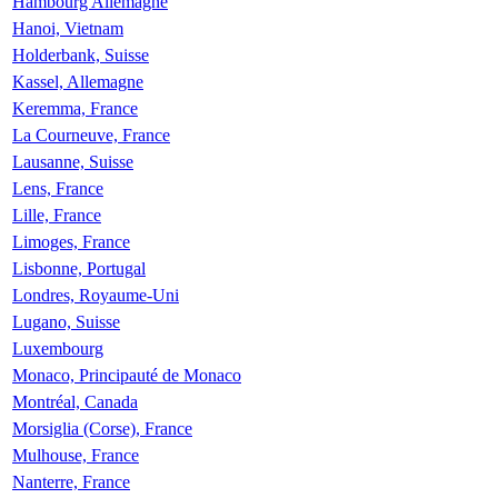
Hambourg Allemagne
Hanoi, Vietnam
Holderbank, Suisse
Kassel, Allemagne
Keremma, France
La Courneuve, France
Lausanne, Suisse
Lens, France
Lille, France
Limoges, France
Lisbonne, Portugal
Londres, Royaume-Uni
Lugano, Suisse
Luxembourg
Monaco, Principauté de Monaco
Montréal, Canada
Morsiglia (Corse), France
Mulhouse, France
Nanterre, France