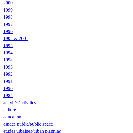
2000
1999
1998
1997
1996
1995 & 2001
1995
1994
1994
1993
1992
1991
1990
1984
activités/activities
culture
education
espace public/public space
etudes urbaines/urban planning