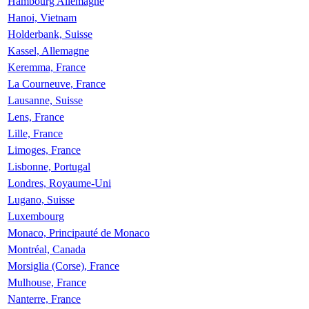
Hambourg Allemagne
Hanoi, Vietnam
Holderbank, Suisse
Kassel, Allemagne
Keremma, France
La Courneuve, France
Lausanne, Suisse
Lens, France
Lille, France
Limoges, France
Lisbonne, Portugal
Londres, Royaume-Uni
Lugano, Suisse
Luxembourg
Monaco, Principauté de Monaco
Montréal, Canada
Morsiglia (Corse), France
Mulhouse, France
Nanterre, France