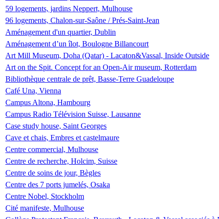
59 logements, jardins Neppert, Mulhouse
96 logements, Chalon-sur-Saône / Prés-Saint-Jean
Aménagement d'un quartier, Dublin
Aménagement d’un îlot, Boulogne Billancourt
Art Mill Museum, Doha (Qatar) - Lacaton&Vassal, Inside Outside
Art on the Spit. Concept for an Open-Air museum, Rotterdam
Bibliothèque centrale de prêt, Basse-Terre Guadeloupe
Café Una, Vienna
Campus Altona, Hambourg
Campus Radio Télévision Suisse, Lausanne
Case study house, Saint Georges
Cave et chais, Embres et castelmaure
Centre commercial, Mulhouse
Centre de recherche, Holcim, Suisse
Centre de soins de jour, Bègles
Centre des 7 ports jumelés, Osaka
Centre Nobel, Stockholm
Cité manifeste, Mulhouse