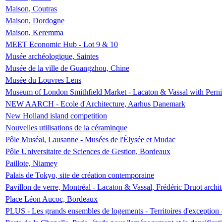
Maison, Coutras
Maison, Dordogne
Maison, Keremma
MEET Economic Hub - Lot 9 & 10
Musée archéologique, Saintes
Musée de la ville de Guangzhou, Chine
Musée du Louvres Lens
Museum of London Smithfield Market - Lacaton & Vassal with Pernil
NEW AARCH - Ecole d'Architecture, Aarhus Danemark
New Holland island competition
Nouvelles utilisations de la céraminque
Pôle Muséal, Lausanne - Musées de l'Élysée et Mudac
Pôle Universitaire de Sciences de Gestion, Bordeaux
Paillote, Niamey
Palais de Tokyo, site de création contemporaine
Pavillon de verre, Montréal - Lacaton & Vassal, Frédéric Druot arch
Place Léon Aucoc, Bordeaux
PLUS - Les grands ensembles de logements - Territoires d'exception 