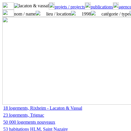
projets / projects
publications
agence
nom / name
lieu / location
1998
catégorie / type
18 logements, Rixheim - Lacaton & Vassal
23 logements, Trignac
50 000 logements nouveaux
53 habitations HLM, Saint Nazaire