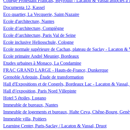
Collège Protestant Français, Beyrouth - Lacaton & Vassal associés à N
Documenta 12, Kassel
Eco quartier, La Vecquerie, Saint-Nazaire
Ecole d'architecture, Nantes
Ecole d\'architecture, Compiègne
Ecole d\'architecture, Paris Val de Seine
Ecole inclusive Heliosschule, Cologne
Ecole normale supérieure de Cachan, plateau de Saclay - Lacaton & 
Ecole primaire André Meunier, Bordeaux
Etudes urbaines à Monaco, La Condamine
FRAC GRAND LARGE - Hauts-de-France, Dunkerque
Grenoble Arlequin, Étude de transformation
Hall d'Expositions et de Congrès, Bordeaux Lac - Lacaton & Vassal
Hall d\'exposition, Paris Nord Villepinte
Hotel 5 étoiles, Lugano
Immeuble de bureaux, Nantes
Immeuble de logements et bureaux, Halte Ceva, Chêne-Bourg, Genè
Immeuble villa, Poitiers
Learning Center, Paris-Saclay / Lacaton & Vassal, Druot