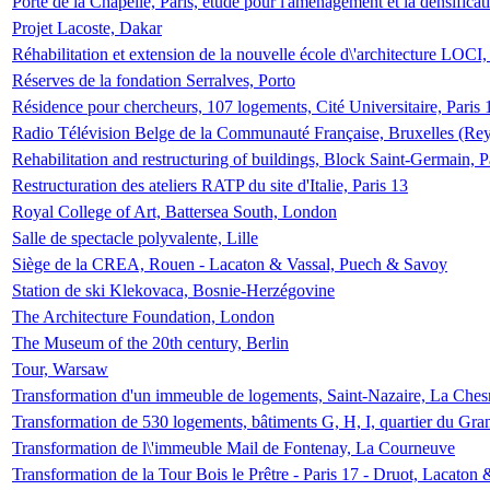
Porte de la Chapelle, Paris, étude pour l'aménagement et la densificat
Projet Lacoste, Dakar
Réhabilitation et extension de la nouvelle école d\'architecture LOCI
Réserves de la fondation Serralves, Porto
Résidence pour chercheurs, 107 logements, Cité Universitaire, Paris 
Radio Télévision Belge de la Communauté Française, Bruxelles (Rey
Rehabilitation and restructuring of buildings, Block Saint-Germain, P
Restructuration des ateliers RATP du site d'Italie, Paris 13
Royal College of Art, Battersea South, London
Salle de spectacle polyvalente, Lille
Siège de la CREA, Rouen - Lacaton & Vassal, Puech & Savoy
Station de ski Klekovaca, Bosnie-Herzégovine
The Architecture Foundation, London
The Museum of the 20th century, Berlin
Tour, Warsaw
Transformation d'un immeuble de logements, Saint-Nazaire, La Ches
Transformation de 530 logements, bâtiments G, H, I, quartier du Gra
Transformation de l\'immeuble Mail de Fontenay, La Courneuve
Transformation de la Tour Bois le Prêtre - Paris 17 - Druot, Lacaton 