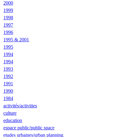
2000
1999
1998
1997
1996
1995 & 2001
1995
1994
1994
1993
1992
1991
1990
1984
activités/activities
culture
education
espace public/public space
etudes urbaines/urban planning