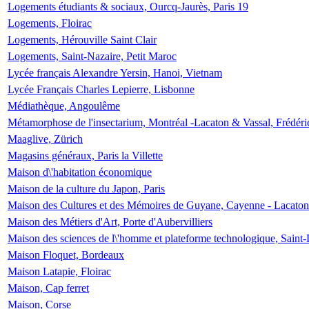
Logements étudiants & sociaux, Ourcq-Jaurès, Paris 19
Logements, Floirac
Logements, Hérouville Saint Clair
Logements, Saint-Nazaire, Petit Maroc
Lycée français Alexandre Yersin, Hanoi, Vietnam
Lycée Français Charles Lepierre, Lisbonne
Médiathèque, Angoulême
Métamorphose de l'insectarium, Montréal -Lacaton & Vassal, Frédéri
Maaglive, Zürich
Magasins généraux, Paris la Villette
Maison d\'habitation économique
Maison de la culture du Japon, Paris
Maison des Cultures et des Mémoires de Guyane, Cayenne - Lacaton
Maison des Métiers d'Art, Porte d'Aubervilliers
Maison des sciences de l\'homme et plateforme technologique, Saint
Maison Floquet, Bordeaux
Maison Latapie, Floirac
Maison, Cap ferret
Maison, Corse