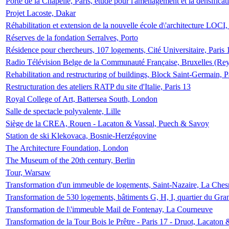
Porte de la Chapelle, Paris, étude pour l'aménagement et la densificat
Projet Lacoste, Dakar
Réhabilitation et extension de la nouvelle école d\'architecture LOCI
Réserves de la fondation Serralves, Porto
Résidence pour chercheurs, 107 logements, Cité Universitaire, Paris 
Radio Télévision Belge de la Communauté Française, Bruxelles (Rey
Rehabilitation and restructuring of buildings, Block Saint-Germain, P
Restructuration des ateliers RATP du site d'Italie, Paris 13
Royal College of Art, Battersea South, London
Salle de spectacle polyvalente, Lille
Siège de la CREA, Rouen - Lacaton & Vassal, Puech & Savoy
Station de ski Klekovaca, Bosnie-Herzégovine
The Architecture Foundation, London
The Museum of the 20th century, Berlin
Tour, Warsaw
Transformation d'un immeuble de logements, Saint-Nazaire, La Ches
Transformation de 530 logements, bâtiments G, H, I, quartier du Gra
Transformation de l\'immeuble Mail de Fontenay, La Courneuve
Transformation de la Tour Bois le Prêtre - Paris 17 - Druot, Lacaton 