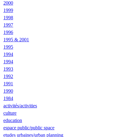
2000
1999
1998
1997
1996
1995 & 2001
1995
1994
1994
1993
1992
1991
1990
1984
activités/activities
culture
education
espace public/public space
etudes urbaines/urban planning