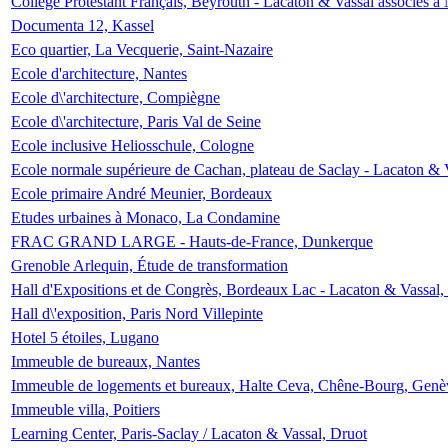
Collège Protestant Français, Beyrouth - Lacaton & Vassal associés à N
Documenta 12, Kassel
Eco quartier, La Vecquerie, Saint-Nazaire
Ecole d'architecture, Nantes
Ecole d\'architecture, Compiègne
Ecole d\'architecture, Paris Val de Seine
Ecole inclusive Heliosschule, Cologne
Ecole normale supérieure de Cachan, plateau de Saclay - Lacaton & 
Ecole primaire André Meunier, Bordeaux
Etudes urbaines à Monaco, La Condamine
FRAC GRAND LARGE - Hauts-de-France, Dunkerque
Grenoble Arlequin, Étude de transformation
Hall d'Expositions et de Congrès, Bordeaux Lac - Lacaton & Vassal
Hall d\'exposition, Paris Nord Villepinte
Hotel 5 étoiles, Lugano
Immeuble de bureaux, Nantes
Immeuble de logements et bureaux, Halte Ceva, Chêne-Bourg, Genè
Immeuble villa, Poitiers
Learning Center, Paris-Saclay / Lacaton & Vassal, Druot