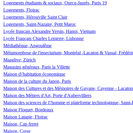
Logements étudiants & sociaux, Ourcq-Jaurès, Paris 19
Logements, Floirac
Logements, Hérouville Saint Clair
Logements, Saint-Nazaire, Petit Maroc
Lycée français Alexandre Yersin, Hanoi, Vietnam
Lycée Français Charles Lepierre, Lisbonne
Médiathèque, Angoulême
Métamorphose de l'insectarium, Montréal -Lacaton & Vassal, Frédéri
Maaglive, Zürich
Magasins généraux, Paris la Villette
Maison d\'habitation économique
Maison de la culture du Japon, Paris
Maison des Cultures et des Mémoires de Guyane, Cayenne - Lacaton
Maison des Métiers d'Art, Porte d'Aubervilliers
Maison des sciences de l\'homme et plateforme technologique, Saint
Maison Floquet, Bordeaux
Maison Latapie, Floirac
Maison, Cap ferret
Maison, Corse