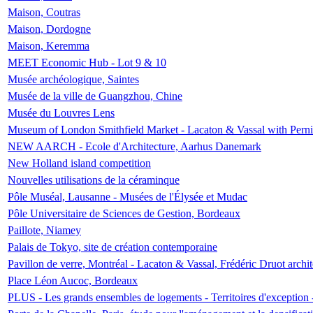
Maison, Coutras
Maison, Dordogne
Maison, Keremma
MEET Economic Hub - Lot 9 & 10
Musée archéologique, Saintes
Musée de la ville de Guangzhou, Chine
Musée du Louvres Lens
Museum of London Smithfield Market - Lacaton & Vassal with Pernil
NEW AARCH - Ecole d'Architecture, Aarhus Danemark
New Holland island competition
Nouvelles utilisations de la céraminque
Pôle Muséal, Lausanne - Musées de l'Élysée et Mudac
Pôle Universitaire de Sciences de Gestion, Bordeaux
Paillote, Niamey
Palais de Tokyo, site de création contemporaine
Pavillon de verre, Montréal - Lacaton & Vassal, Frédéric Druot arch
Place Léon Aucoc, Bordeaux
PLUS - Les grands ensembles de logements - Territoires d'exception 