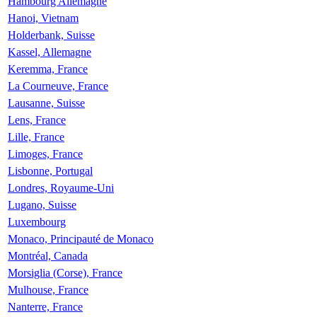
Hambourg Allemagne
Hanoi, Vietnam
Holderbank, Suisse
Kassel, Allemagne
Keremma, France
La Courneuve, France
Lausanne, Suisse
Lens, France
Lille, France
Limoges, France
Lisbonne, Portugal
Londres, Royaume-Uni
Lugano, Suisse
Luxembourg
Monaco, Principauté de Monaco
Montréal, Canada
Morsiglia (Corse), France
Mulhouse, France
Nanterre, France