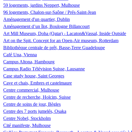
59 logements, jardins Neppert, Mulhouse
96 logements, Chalon-sur-Saône / Prés-Saint-Jean
Aménagement d'un quartier, Dublin
Aménagement d’un îlot, Boulogne Billancourt
Art Mill Museum, Doha (Qatar) - Lacaton&Vassal, Inside Outside
Art on the Spit. Concept for an Open-Air museum, Rotterdam
Bibliothèque centrale de prêt, Basse-Terre Guadeloupe
Café Una, Vienna
Campus Altona, Hambourg
Campus Radio Télévision Suisse, Lausanne
Case study house, Saint Georges
Cave et chais, Embres et castelmaure
Centre commercial, Mulhouse
Centre de recherche, Holcim, Suisse
Centre de soins de jour, Bègles
Centre des 7 ports jumelés, Osaka
Centre Nobel, Stockholm
Cité manifeste, Mulhouse