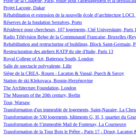
Porte de la Chapelle, Paris, étude pour l'aménagement et la densificat
Projet Lacoste, Dakar
Réhabilitation et extension de la nouvelle école d\'architecture LOCI
Réserves de la fondation Serralves, Porto
Résidence pour chercheurs, 107 logements, Cité Universitaire, Paris 
Radio Télévision Belge de la Communauté Française, Bruxelles (Rey
Rehabilitation and restructuring of buildings, Block Saint-Germain, P
Restructuration des ateliers RATP du site d'Italie, Paris 13
Royal College of Art, Battersea South, London
Salle de spectacle polyvalente, Lille
Siège de la CREA, Rouen - Lacaton & Vassal, Puech & Savoy
Station de ski Klekovaca, Bosnie-Herzégovine
The Architecture Foundation, London
The Museum of the 20th century, Berlin
Tour, Warsaw
Transformation d'un immeuble de logements, Saint-Nazaire, La Ches
Transformation de 530 logements, bâtiments G, H, I, quartier du Gra
Transformation de l\'immeuble Mail de Fontenay, La Courneuve
Transformation de la Tour Bois le Prêtre - Paris 17 - Druot, Lacaton 