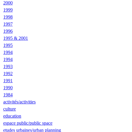
2000
1999
1998
1997
1996
1995 & 2001
1995
1994
1994
1993
1992
1991
1990
1984
activités/activities
culture
education
espace public/public space
etudes urbaines/urban planning