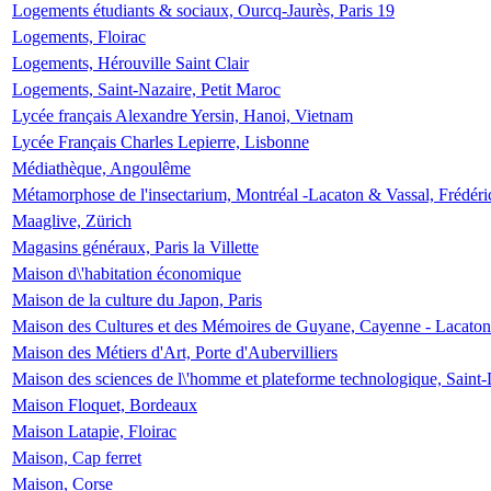
Logements étudiants & sociaux, Ourcq-Jaurès, Paris 19
Logements, Floirac
Logements, Hérouville Saint Clair
Logements, Saint-Nazaire, Petit Maroc
Lycée français Alexandre Yersin, Hanoi, Vietnam
Lycée Français Charles Lepierre, Lisbonne
Médiathèque, Angoulême
Métamorphose de l'insectarium, Montréal -Lacaton & Vassal, Frédéri
Maaglive, Zürich
Magasins généraux, Paris la Villette
Maison d\'habitation économique
Maison de la culture du Japon, Paris
Maison des Cultures et des Mémoires de Guyane, Cayenne - Lacaton
Maison des Métiers d'Art, Porte d'Aubervilliers
Maison des sciences de l\'homme et plateforme technologique, Saint
Maison Floquet, Bordeaux
Maison Latapie, Floirac
Maison, Cap ferret
Maison, Corse