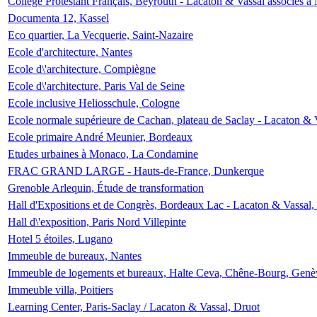
Collège Protestant Français, Beyrouth - Lacaton & Vassal associés à N
Documenta 12, Kassel
Eco quartier, La Vecquerie, Saint-Nazaire
Ecole d'architecture, Nantes
Ecole d\'architecture, Compiègne
Ecole d\'architecture, Paris Val de Seine
Ecole inclusive Heliosschule, Cologne
Ecole normale supérieure de Cachan, plateau de Saclay - Lacaton & 
Ecole primaire André Meunier, Bordeaux
Etudes urbaines à Monaco, La Condamine
FRAC GRAND LARGE - Hauts-de-France, Dunkerque
Grenoble Arlequin, Étude de transformation
Hall d'Expositions et de Congrès, Bordeaux Lac - Lacaton & Vassal
Hall d\'exposition, Paris Nord Villepinte
Hotel 5 étoiles, Lugano
Immeuble de bureaux, Nantes
Immeuble de logements et bureaux, Halte Ceva, Chêne-Bourg, Genè
Immeuble villa, Poitiers
Learning Center, Paris-Saclay / Lacaton & Vassal, Druot