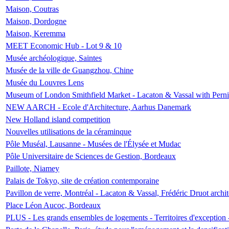
Maison, Coutras
Maison, Dordogne
Maison, Keremma
MEET Economic Hub - Lot 9 & 10
Musée archéologique, Saintes
Musée de la ville de Guangzhou, Chine
Musée du Louvres Lens
Museum of London Smithfield Market - Lacaton & Vassal with Pernil
NEW AARCH - Ecole d'Architecture, Aarhus Danemark
New Holland island competition
Nouvelles utilisations de la céraminque
Pôle Muséal, Lausanne - Musées de l'Élysée et Mudac
Pôle Universitaire de Sciences de Gestion, Bordeaux
Paillote, Niamey
Palais de Tokyo, site de création contemporaine
Pavillon de verre, Montréal - Lacaton & Vassal, Frédéric Druot arch
Place Léon Aucoc, Bordeaux
PLUS - Les grands ensembles de logements - Territoires d'exception 