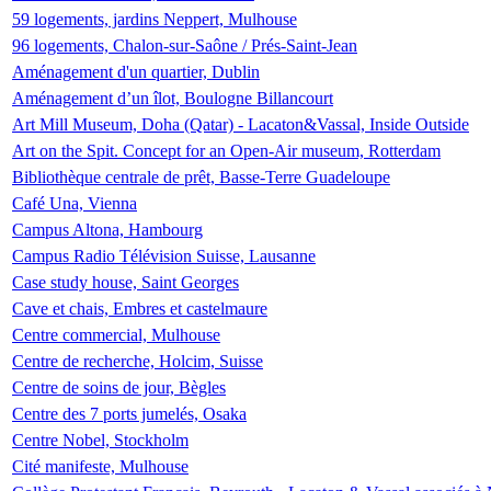
59 logements, jardins Neppert, Mulhouse
96 logements, Chalon-sur-Saône / Prés-Saint-Jean
Aménagement d'un quartier, Dublin
Aménagement d’un îlot, Boulogne Billancourt
Art Mill Museum, Doha (Qatar) - Lacaton&Vassal, Inside Outside
Art on the Spit. Concept for an Open-Air museum, Rotterdam
Bibliothèque centrale de prêt, Basse-Terre Guadeloupe
Café Una, Vienna
Campus Altona, Hambourg
Campus Radio Télévision Suisse, Lausanne
Case study house, Saint Georges
Cave et chais, Embres et castelmaure
Centre commercial, Mulhouse
Centre de recherche, Holcim, Suisse
Centre de soins de jour, Bègles
Centre des 7 ports jumelés, Osaka
Centre Nobel, Stockholm
Cité manifeste, Mulhouse