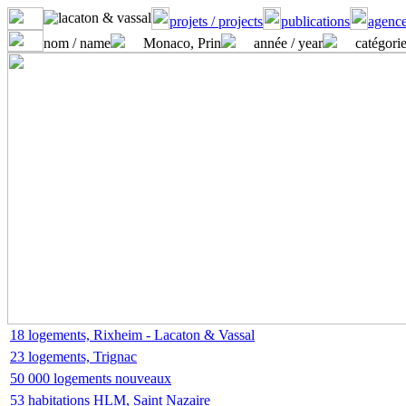
projets / projects
publications
agence
nom / name
Monaco, Prin
année / year
catégorie
18 logements, Rixheim - Lacaton & Vassal
23 logements, Trignac
50 000 logements nouveaux
53 habitations HLM, Saint Nazaire