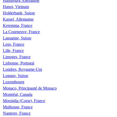
Hambourg Allemagne
Hanoi, Vietnam
Holderbank, Suisse
Kassel, Allemagne
Keremma, France
La Courneuve, France
Lausanne, Suisse
Lens, France
Lille, France
Limoges, France
Lisbonne, Portugal
Londres, Royaume-Uni
Lugano, Suisse
Luxembourg
Monaco, Principauté de Monaco
Montréal, Canada
Morsiglia (Corse), France
Mulhouse, France
Nanterre, France