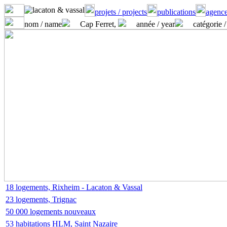
projets / projects
publications
agence
nom / name
Cap Ferret,
année / year
catégorie /
18 logements, Rixheim - Lacaton & Vassal
23 logements, Trignac
50 000 logements nouveaux
53 habitations HLM, Saint Nazaire