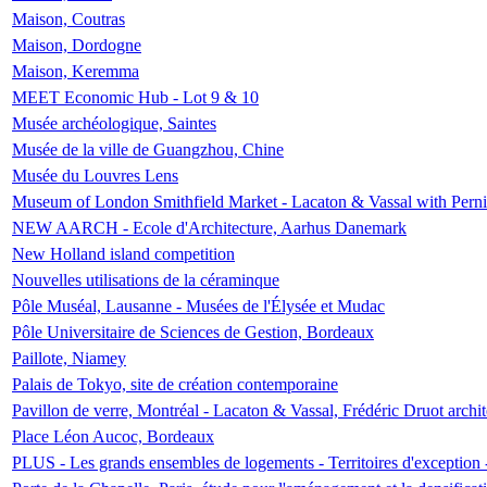
Maison, Coutras
Maison, Dordogne
Maison, Keremma
MEET Economic Hub - Lot 9 & 10
Musée archéologique, Saintes
Musée de la ville de Guangzhou, Chine
Musée du Louvres Lens
Museum of London Smithfield Market - Lacaton & Vassal with Pernil
NEW AARCH - Ecole d'Architecture, Aarhus Danemark
New Holland island competition
Nouvelles utilisations de la céraminque
Pôle Muséal, Lausanne - Musées de l'Élysée et Mudac
Pôle Universitaire de Sciences de Gestion, Bordeaux
Paillote, Niamey
Palais de Tokyo, site de création contemporaine
Pavillon de verre, Montréal - Lacaton & Vassal, Frédéric Druot arch
Place Léon Aucoc, Bordeaux
PLUS - Les grands ensembles de logements - Territoires d'exception 