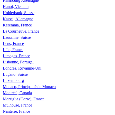
Hambourg Allemagne
Hanoi, Vietnam
Holderbank, Suisse
Kassel, Allemagne
Keremma, France
La Courneuve, France
Lausanne, Suisse
Lens, France
Lille, France
Limoges, France
Lisbonne, Portugal
Londres, Royaume-Uni
Lugano, Suisse
Luxembourg
Monaco, Principauté de Monaco
Montréal, Canada
Morsiglia (Corse), France
Mulhouse, France
Nanterre, France