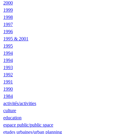
2000
1999
1998
1997
1996
1995 & 2001
1995
1994
1994
1993
1992
1991
1990
1984
activités/activities
culture
education
espace public/public space
etudes urbaines/urban planning