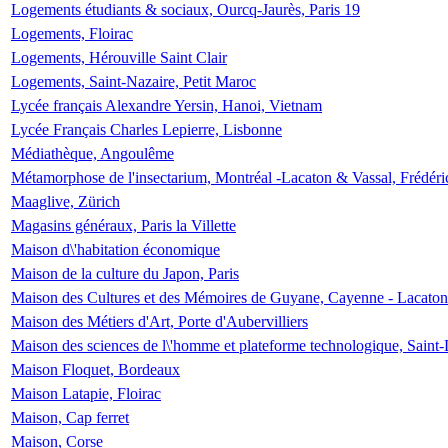
Logements étudiants & sociaux, Ourcq-Jaurès, Paris 19
Logements, Floirac
Logements, Hérouville Saint Clair
Logements, Saint-Nazaire, Petit Maroc
Lycée français Alexandre Yersin, Hanoi, Vietnam
Lycée Français Charles Lepierre, Lisbonne
Médiathèque, Angoulême
Métamorphose de l'insectarium, Montréal -Lacaton & Vassal, Frédéri
Maaglive, Zürich
Magasins généraux, Paris la Villette
Maison d\'habitation économique
Maison de la culture du Japon, Paris
Maison des Cultures et des Mémoires de Guyane, Cayenne - Lacaton
Maison des Métiers d'Art, Porte d'Aubervilliers
Maison des sciences de l\'homme et plateforme technologique, Saint
Maison Floquet, Bordeaux
Maison Latapie, Floirac
Maison, Cap ferret
Maison, Corse