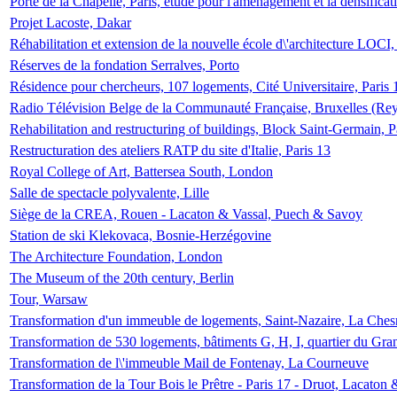
Porte de la Chapelle, Paris, étude pour l'aménagement et la densificat
Projet Lacoste, Dakar
Réhabilitation et extension de la nouvelle école d\'architecture LOCI
Réserves de la fondation Serralves, Porto
Résidence pour chercheurs, 107 logements, Cité Universitaire, Paris 
Radio Télévision Belge de la Communauté Française, Bruxelles (Rey
Rehabilitation and restructuring of buildings, Block Saint-Germain, P
Restructuration des ateliers RATP du site d'Italie, Paris 13
Royal College of Art, Battersea South, London
Salle de spectacle polyvalente, Lille
Siège de la CREA, Rouen - Lacaton & Vassal, Puech & Savoy
Station de ski Klekovaca, Bosnie-Herzégovine
The Architecture Foundation, London
The Museum of the 20th century, Berlin
Tour, Warsaw
Transformation d'un immeuble de logements, Saint-Nazaire, La Ches
Transformation de 530 logements, bâtiments G, H, I, quartier du Gra
Transformation de l\'immeuble Mail de Fontenay, La Courneuve
Transformation de la Tour Bois le Prêtre - Paris 17 - Druot, Lacaton 