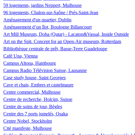
59 logements, jardins Neppert, Mulhouse
96 logements, Chalon-sur-Saône / Prés-Saint-Jean
Aménagement d'un quartier, Dublin
Aménagement d’un îlot, Boulogne Billancourt
Art Mill Museum, Doha (Qatar) - Lacaton&Vassal, Inside Outside
Art on the Spit. Concept for an Open-Air museum, Rotterdam
Bibliothèque centrale de prêt, Basse-Terre Guadeloupe
Café Una, Vienna
Campus Altona, Hambourg
Campus Radio Télévision Suisse, Lausanne
Case study house, Saint Georges
Cave et chais, Embres et castelmaure
Centre commercial, Mulhouse
Centre de recherche, Holcim, Suisse
Centre de soins de jour, Bègles
Centre des 7 ports jumelés, Osaka
Centre Nobel, Stockholm
Cité manifeste, Mulhouse