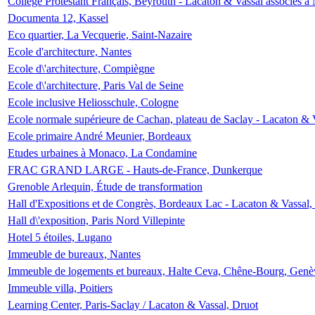
Collège Protestant Français, Beyrouth - Lacaton & Vassal associés à N
Documenta 12, Kassel
Eco quartier, La Vecquerie, Saint-Nazaire
Ecole d'architecture, Nantes
Ecole d\'architecture, Compiègne
Ecole d\'architecture, Paris Val de Seine
Ecole inclusive Heliosschule, Cologne
Ecole normale supérieure de Cachan, plateau de Saclay - Lacaton & 
Ecole primaire André Meunier, Bordeaux
Etudes urbaines à Monaco, La Condamine
FRAC GRAND LARGE - Hauts-de-France, Dunkerque
Grenoble Arlequin, Étude de transformation
Hall d'Expositions et de Congrès, Bordeaux Lac - Lacaton & Vassal
Hall d\'exposition, Paris Nord Villepinte
Hotel 5 étoiles, Lugano
Immeuble de bureaux, Nantes
Immeuble de logements et bureaux, Halte Ceva, Chêne-Bourg, Genè
Immeuble villa, Poitiers
Learning Center, Paris-Saclay / Lacaton & Vassal, Druot