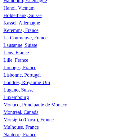
Hambourg Allemagne
Hanoi, Vietnam
Holderbank, Suisse
Kassel, Allemagne
Keremma, France
La Courneuve, France
Lausanne, Suisse
Lens, France
Lille, France
Limoges, France
Lisbonne, Portugal
Londres, Royaume-Uni
Lugano, Suisse
Luxembourg
Monaco, Principauté de Monaco
Montréal, Canada
Morsiglia (Corse), France
Mulhouse, France
Nanterre, France