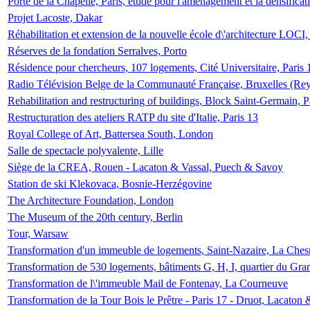
Porte de la Chapelle, Paris, étude pour l'aménagement et la densificat
Projet Lacoste, Dakar
Réhabilitation et extension de la nouvelle école d\'architecture LOCI
Réserves de la fondation Serralves, Porto
Résidence pour chercheurs, 107 logements, Cité Universitaire, Paris 
Radio Télévision Belge de la Communauté Française, Bruxelles (Rey
Rehabilitation and restructuring of buildings, Block Saint-Germain, P
Restructuration des ateliers RATP du site d'Italie, Paris 13
Royal College of Art, Battersea South, London
Salle de spectacle polyvalente, Lille
Siège de la CREA, Rouen - Lacaton & Vassal, Puech & Savoy
Station de ski Klekovaca, Bosnie-Herzégovine
The Architecture Foundation, London
The Museum of the 20th century, Berlin
Tour, Warsaw
Transformation d'un immeuble de logements, Saint-Nazaire, La Ches
Transformation de 530 logements, bâtiments G, H, I, quartier du Gra
Transformation de l\'immeuble Mail de Fontenay, La Courneuve
Transformation de la Tour Bois le Prêtre - Paris 17 - Druot, Lacaton 