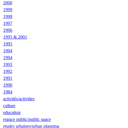
2000
1999
1998
1997
1996
1995 & 2001
1995
1994
1994
1993
1992
1991
1990
1984
activités/activities
culture
education
espace public/public space
etudes urbaines/urban planning