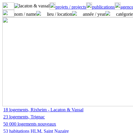
projets / projects
publications
agence
nom / name
lieu / location
année / year
catégorie
18 logements, Rixheim - Lacaton & Vassal
23 logements, Trignac
50 000 logements nouveaux
53 habitations HLM, Saint Nazaire