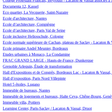
Collège Protestant Français, Beyrouth - Lacaton & Vassal associés à N
Documenta 12, Kassel
Eco quartier, La Vecquerie, Saint-Nazaire
Ecole d'architecture, Nantes
Ecole d\'architecture, Compiègne
Ecole d\'architecture, Paris Val de Seine
Ecole inclusive Heliosschule, Cologne
Ecole normale supérieure de Cachan, plateau de Saclay - Lacaton & 
Ecole primaire André Meunier, Bordeaux
Etudes urbaines à Monaco, La Condamine
FRAC GRAND LARGE - Hauts-de-France, Dunkerque
Grenoble Arlequin, Étude de transformation
Hall d'Expositions et de Congrès, Bordeaux Lac - Lacaton & Vassal
Hall d\'exposition, Paris Nord Villepinte
Hotel 5 étoiles, Lugano
Immeuble de bureaux, Nantes
Immeuble de logements et bureaux, Halte Ceva, Chêne-Bourg, Genè
Immeuble villa, Poitiers
Learning Center, Paris-Saclay / Lacaton & Vassal, Druot