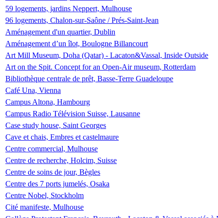
59 logements, jardins Neppert, Mulhouse
96 logements, Chalon-sur-Saône / Prés-Saint-Jean
Aménagement d'un quartier, Dublin
Aménagement d’un îlot, Boulogne Billancourt
Art Mill Museum, Doha (Qatar) - Lacaton&Vassal, Inside Outside
Art on the Spit. Concept for an Open-Air museum, Rotterdam
Bibliothèque centrale de prêt, Basse-Terre Guadeloupe
Café Una, Vienna
Campus Altona, Hambourg
Campus Radio Télévision Suisse, Lausanne
Case study house, Saint Georges
Cave et chais, Embres et castelmaure
Centre commercial, Mulhouse
Centre de recherche, Holcim, Suisse
Centre de soins de jour, Bègles
Centre des 7 ports jumelés, Osaka
Centre Nobel, Stockholm
Cité manifeste, Mulhouse