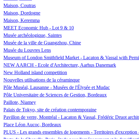
Maison, Coutras
Maison, Dordogne
Maison, Keremma
MEET Economic Hub - Lot 9 & 10
Musée archéologique, Saintes
Musée de la ville de Guangzhou, Chine
Musée du Louvres Lens
Museum of London Smithfield Market - Lacaton & Vassal with Pernil
NEW AARCH - Ecole d'Architecture, Aarhus Danemark
New Holland island competition
Nouvelles utilisations de la céraminque
Pôle Muséal, Lausanne - Musées de l'Élysée et Mudac
Pôle Universitaire de Sciences de Gestion, Bordeaux
Paillote, Niamey
Palais de Tokyo, site de création contemporaine
Pavillon de verre, Montréal - Lacaton & Vassal, Frédéric Druot arch
Place Léon Aucoc, Bordeaux
PLUS - Les grands ensembles de logements - Territoires d'exception 