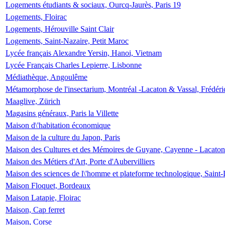
Logements étudiants & sociaux, Ourcq-Jaurès, Paris 19
Logements, Floirac
Logements, Hérouville Saint Clair
Logements, Saint-Nazaire, Petit Maroc
Lycée français Alexandre Yersin, Hanoi, Vietnam
Lycée Français Charles Lepierre, Lisbonne
Médiathèque, Angoulême
Métamorphose de l'insectarium, Montréal -Lacaton & Vassal, Frédéri
Maaglive, Zürich
Magasins généraux, Paris la Villette
Maison d\'habitation économique
Maison de la culture du Japon, Paris
Maison des Cultures et des Mémoires de Guyane, Cayenne - Lacaton
Maison des Métiers d'Art, Porte d'Aubervilliers
Maison des sciences de l\'homme et plateforme technologique, Saint
Maison Floquet, Bordeaux
Maison Latapie, Floirac
Maison, Cap ferret
Maison, Corse