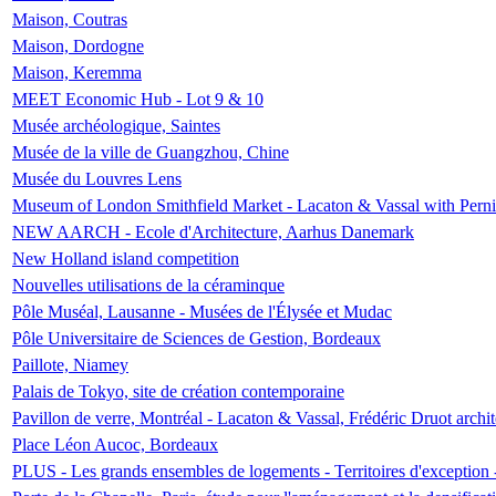
Maison, Coutras
Maison, Dordogne
Maison, Keremma
MEET Economic Hub - Lot 9 & 10
Musée archéologique, Saintes
Musée de la ville de Guangzhou, Chine
Musée du Louvres Lens
Museum of London Smithfield Market - Lacaton & Vassal with Pernil
NEW AARCH - Ecole d'Architecture, Aarhus Danemark
New Holland island competition
Nouvelles utilisations de la céraminque
Pôle Muséal, Lausanne - Musées de l'Élysée et Mudac
Pôle Universitaire de Sciences de Gestion, Bordeaux
Paillote, Niamey
Palais de Tokyo, site de création contemporaine
Pavillon de verre, Montréal - Lacaton & Vassal, Frédéric Druot arch
Place Léon Aucoc, Bordeaux
PLUS - Les grands ensembles de logements - Territoires d'exception 