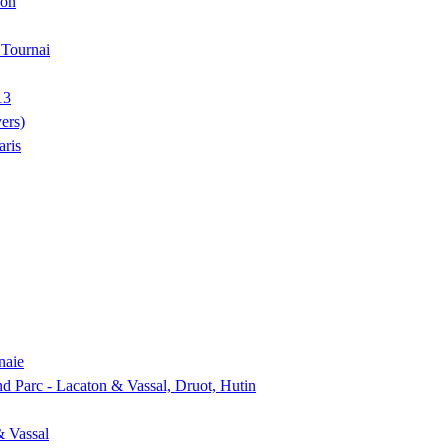
ion
, Tournai
13
ers)
aris
naie
nd Parc - Lacaton & Vassal, Druot, Hutin
& Vassal