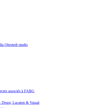
la Ohrstedt studio
itectes associés à FABG
- Druot, Lacaton & Vassal