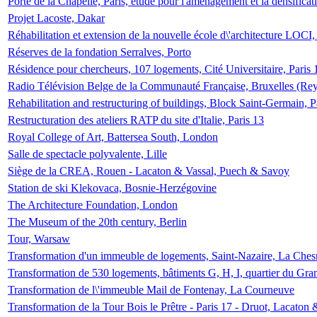
Porte de la Chapelle, Paris, étude pour l'aménagement et la densificat
Projet Lacoste, Dakar
Réhabilitation et extension de la nouvelle école d\'architecture LOCI
Réserves de la fondation Serralves, Porto
Résidence pour chercheurs, 107 logements, Cité Universitaire, Paris 
Radio Télévision Belge de la Communauté Française, Bruxelles (Rey
Rehabilitation and restructuring of buildings, Block Saint-Germain, P
Restructuration des ateliers RATP du site d'Italie, Paris 13
Royal College of Art, Battersea South, London
Salle de spectacle polyvalente, Lille
Siège de la CREA, Rouen - Lacaton & Vassal, Puech & Savoy
Station de ski Klekovaca, Bosnie-Herzégovine
The Architecture Foundation, London
The Museum of the 20th century, Berlin
Tour, Warsaw
Transformation d'un immeuble de logements, Saint-Nazaire, La Ches
Transformation de 530 logements, bâtiments G, H, I, quartier du Gra
Transformation de l\'immeuble Mail de Fontenay, La Courneuve
Transformation de la Tour Bois le Prêtre - Paris 17 - Druot, Lacaton 