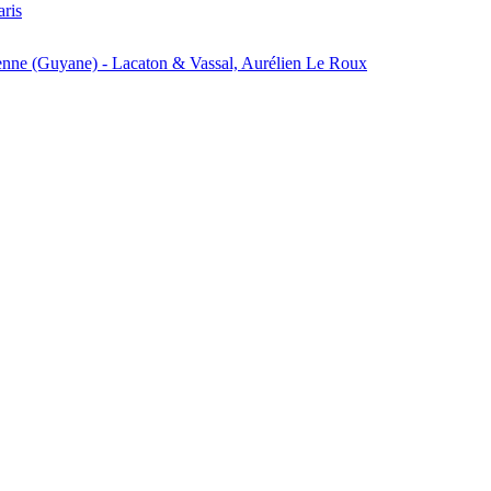
aris
enne (Guyane) - Lacaton & Vassal, Aurélien Le Roux