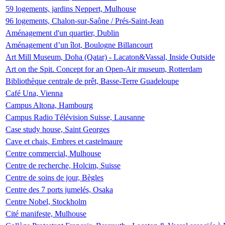
59 logements, jardins Neppert, Mulhouse
96 logements, Chalon-sur-Saône / Prés-Saint-Jean
Aménagement d'un quartier, Dublin
Aménagement d’un îlot, Boulogne Billancourt
Art Mill Museum, Doha (Qatar) - Lacaton&Vassal, Inside Outside
Art on the Spit. Concept for an Open-Air museum, Rotterdam
Bibliothèque centrale de prêt, Basse-Terre Guadeloupe
Café Una, Vienna
Campus Altona, Hambourg
Campus Radio Télévision Suisse, Lausanne
Case study house, Saint Georges
Cave et chais, Embres et castelmaure
Centre commercial, Mulhouse
Centre de recherche, Holcim, Suisse
Centre de soins de jour, Bègles
Centre des 7 ports jumelés, Osaka
Centre Nobel, Stockholm
Cité manifeste, Mulhouse