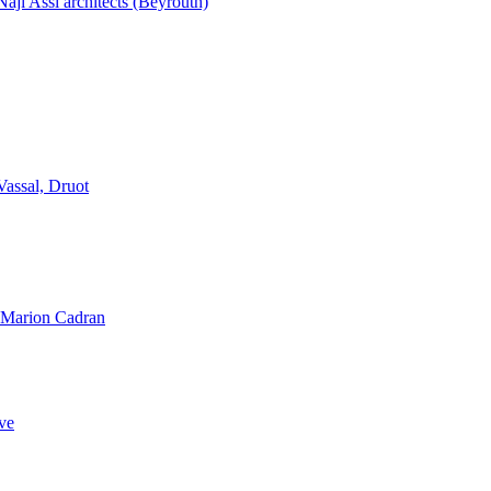
aji Assi architects (Beyrouth)
Vassal, Druot
, Marion Cadran
ve