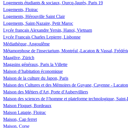
Logements étudiants & sociaux, Ourcq-Jaurès, Paris 19
Logements, Floirac
Logements, Hérouville Saint Clair
Logements, Saint-Nazaire, Petit Maroc
Lycée français Alexandre Yersin, Hanoi, Vietnam
Lycée Français Charles Lepierre, Lisbonne
Médiathèque, Angoulême
Métamorphose de l'insectarium, Montréal -Lacaton & Vassal, Frédéri
Maaglive, Zürich
Magasins généraux, Paris la Villette
Maison d\'habitation économique
Maison de la culture du Japon, Paris
Maison des Cultures et des Mémoires de Guyane, Cayenne - Lacaton
Maison des Métiers d'Art, Porte d'Aubervilliers
Maison des sciences de l\'homme et plateforme technologique, Saint
Maison Floquet, Bordeaux
Maison Latapie, Floirac
Maison, Cap ferret
Maison, Corse