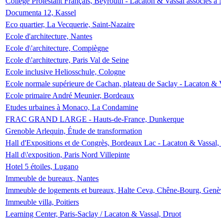
Collège Protestant Français, Beyrouth - Lacaton & Vassal associés à N
Documenta 12, Kassel
Eco quartier, La Vecquerie, Saint-Nazaire
Ecole d'architecture, Nantes
Ecole d\'architecture, Compiègne
Ecole d\'architecture, Paris Val de Seine
Ecole inclusive Heliosschule, Cologne
Ecole normale supérieure de Cachan, plateau de Saclay - Lacaton & 
Ecole primaire André Meunier, Bordeaux
Etudes urbaines à Monaco, La Condamine
FRAC GRAND LARGE - Hauts-de-France, Dunkerque
Grenoble Arlequin, Étude de transformation
Hall d'Expositions et de Congrès, Bordeaux Lac - Lacaton & Vassal
Hall d\'exposition, Paris Nord Villepinte
Hotel 5 étoiles, Lugano
Immeuble de bureaux, Nantes
Immeuble de logements et bureaux, Halte Ceva, Chêne-Bourg, Genè
Immeuble villa, Poitiers
Learning Center, Paris-Saclay / Lacaton & Vassal, Druot