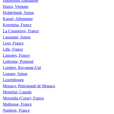
Hambourg Allemagne
Hanoi, Vietnam
Holderbank, Suisse
Kassel, Allemagne
Keremma, France
La Courneuve, France
Lausanne, Suisse
Lens, France
Lille, France
Limoges, France
Lisbonne, Portugal
Londres, Royaume-Uni
Lugano, Suisse
Luxembourg
Monaco, Principauté de Monaco
Montréal, Canada
Morsiglia (Corse), France
Mulhouse, France
Nanterre, France