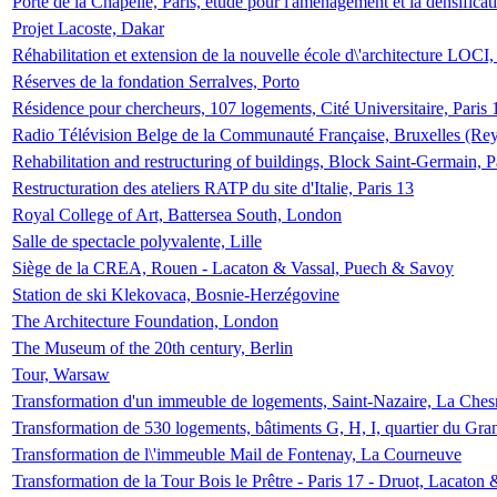
Porte de la Chapelle, Paris, étude pour l'aménagement et la densificat
Projet Lacoste, Dakar
Réhabilitation et extension de la nouvelle école d\'architecture LOCI
Réserves de la fondation Serralves, Porto
Résidence pour chercheurs, 107 logements, Cité Universitaire, Paris 
Radio Télévision Belge de la Communauté Française, Bruxelles (Rey
Rehabilitation and restructuring of buildings, Block Saint-Germain, P
Restructuration des ateliers RATP du site d'Italie, Paris 13
Royal College of Art, Battersea South, London
Salle de spectacle polyvalente, Lille
Siège de la CREA, Rouen - Lacaton & Vassal, Puech & Savoy
Station de ski Klekovaca, Bosnie-Herzégovine
The Architecture Foundation, London
The Museum of the 20th century, Berlin
Tour, Warsaw
Transformation d'un immeuble de logements, Saint-Nazaire, La Ches
Transformation de 530 logements, bâtiments G, H, I, quartier du Gra
Transformation de l\'immeuble Mail de Fontenay, La Courneuve
Transformation de la Tour Bois le Prêtre - Paris 17 - Druot, Lacaton 