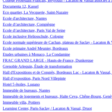
Collège Protestant Français, Beyrouth - Lacaton & Vassal associés à N
Documenta 12, Kassel
Eco quartier, La Vecquerie, Saint-Nazaire
Ecole d'architecture, Nantes
Ecole d\'architecture, Compiègne
Ecole d\'architecture, Paris Val de Seine
Ecole inclusive Heliosschule, Cologne
Ecole normale supérieure de Cachan, plateau de Saclay - Lacaton & 
Ecole primaire André Meunier, Bordeaux
Etudes urbaines à Monaco, La Condamine
FRAC GRAND LARGE - Hauts-de-France, Dunkerque
Grenoble Arlequin, Étude de transformation
Hall d'Expositions et de Congrès, Bordeaux Lac - Lacaton & Vassal
Hall d\'exposition, Paris Nord Villepinte
Hotel 5 étoiles, Lugano
Immeuble de bureaux, Nantes
Immeuble de logements et bureaux, Halte Ceva, Chêne-Bourg, Genè
Immeuble villa, Poitiers
Learning Center, Paris-Saclay / Lacaton & Vassal, Druot