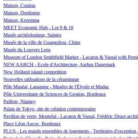
Maison, Coutras
Maison, Dordogne
Maison, Keremma
MEET Economic Hub - Lot 9 & 10
Musée archéologique, Saintes
Musée de la ville de Guangzhou, Chine
Musée du Louvres Lens
Museum of London Smithfield Market - Lacaton & Vassal with Pernil
NEW AARCH - Ecole d'Architecture, Aarhus Danemark
New Holland island competition
Nouvelles utilisations de la céraminque
Pôle Muséal, Lausanne - Musées de l'Élysée et Mudac
Pôle Universitaire de Sciences de Gestion, Bordeaux
Paillote, Niamey
Palais de Tokyo, site de création contemporaine
Pavillon de verre, Montréal - Lacaton & Vassal, Frédéric Druot arch
Place Léon Aucoc, Bordeaux
PLUS - Les grands ensembles de logements - Territoires d'exception 