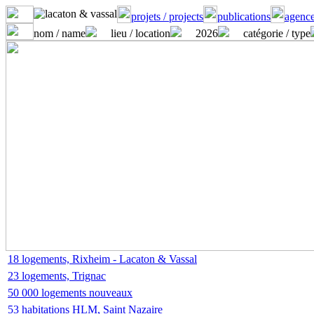
projets / projects
publications
agence
nom / name
lieu / location
2026
catégorie / type
18 logements, Rixheim - Lacaton & Vassal
23 logements, Trignac
50 000 logements nouveaux
53 habitations HLM, Saint Nazaire