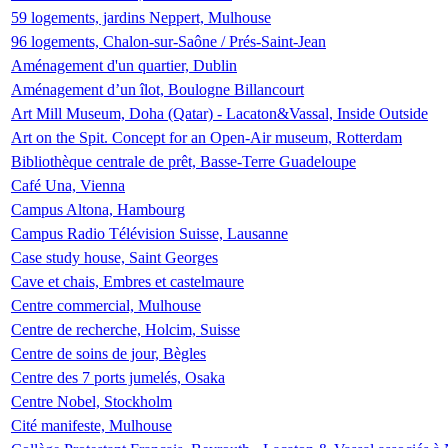
59 logements, jardins Neppert, Mulhouse
96 logements, Chalon-sur-Saône / Prés-Saint-Jean
Aménagement d'un quartier, Dublin
Aménagement d’un îlot, Boulogne Billancourt
Art Mill Museum, Doha (Qatar) - Lacaton&Vassal, Inside Outside
Art on the Spit. Concept for an Open-Air museum, Rotterdam
Bibliothèque centrale de prêt, Basse-Terre Guadeloupe
Café Una, Vienna
Campus Altona, Hambourg
Campus Radio Télévision Suisse, Lausanne
Case study house, Saint Georges
Cave et chais, Embres et castelmaure
Centre commercial, Mulhouse
Centre de recherche, Holcim, Suisse
Centre de soins de jour, Bègles
Centre des 7 ports jumelés, Osaka
Centre Nobel, Stockholm
Cité manifeste, Mulhouse