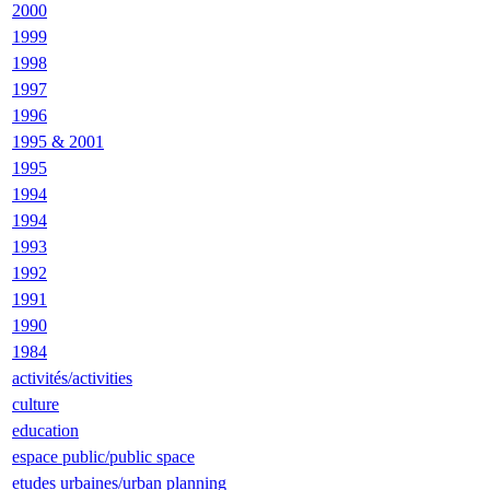
2000
1999
1998
1997
1996
1995 & 2001
1995
1994
1994
1993
1992
1991
1990
1984
activités/activities
culture
education
espace public/public space
etudes urbaines/urban planning