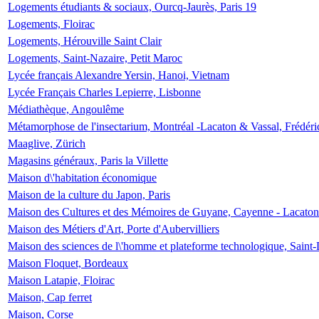
Logements étudiants & sociaux, Ourcq-Jaurès, Paris 19
Logements, Floirac
Logements, Hérouville Saint Clair
Logements, Saint-Nazaire, Petit Maroc
Lycée français Alexandre Yersin, Hanoi, Vietnam
Lycée Français Charles Lepierre, Lisbonne
Médiathèque, Angoulême
Métamorphose de l'insectarium, Montréal -Lacaton & Vassal, Frédéri
Maaglive, Zürich
Magasins généraux, Paris la Villette
Maison d\'habitation économique
Maison de la culture du Japon, Paris
Maison des Cultures et des Mémoires de Guyane, Cayenne - Lacaton
Maison des Métiers d'Art, Porte d'Aubervilliers
Maison des sciences de l\'homme et plateforme technologique, Saint
Maison Floquet, Bordeaux
Maison Latapie, Floirac
Maison, Cap ferret
Maison, Corse