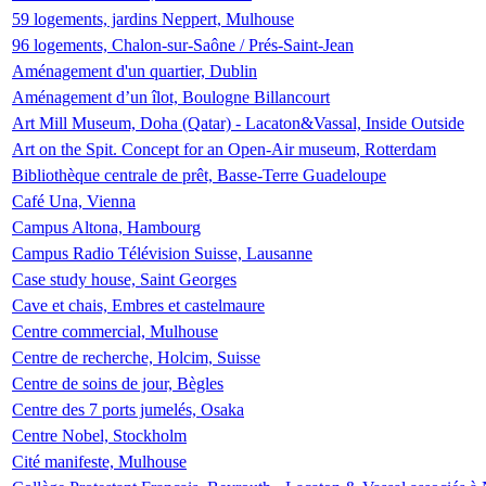
59 logements, jardins Neppert, Mulhouse
96 logements, Chalon-sur-Saône / Prés-Saint-Jean
Aménagement d'un quartier, Dublin
Aménagement d’un îlot, Boulogne Billancourt
Art Mill Museum, Doha (Qatar) - Lacaton&Vassal, Inside Outside
Art on the Spit. Concept for an Open-Air museum, Rotterdam
Bibliothèque centrale de prêt, Basse-Terre Guadeloupe
Café Una, Vienna
Campus Altona, Hambourg
Campus Radio Télévision Suisse, Lausanne
Case study house, Saint Georges
Cave et chais, Embres et castelmaure
Centre commercial, Mulhouse
Centre de recherche, Holcim, Suisse
Centre de soins de jour, Bègles
Centre des 7 ports jumelés, Osaka
Centre Nobel, Stockholm
Cité manifeste, Mulhouse