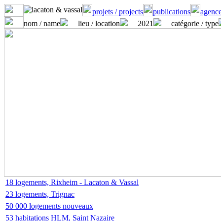
projets / projects
publications
agence
nom / name
lieu / location
2021
catégorie / type
18 logements, Rixheim - Lacaton & Vassal
23 logements, Trignac
50 000 logements nouveaux
53 habitations HLM, Saint Nazaire