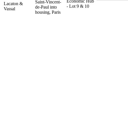
Economic Hub
Saint-Vincent-
Lacaton &
- Lot 9 & 10
de-Paul into
Vassal
housing, Paris