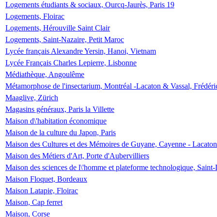
Logements étudiants & sociaux, Ourcq-Jaurès, Paris 19
Logements, Floirac
Logements, Hérouville Saint Clair
Logements, Saint-Nazaire, Petit Maroc
Lycée français Alexandre Yersin, Hanoi, Vietnam
Lycée Français Charles Lepierre, Lisbonne
Médiathèque, Angoulême
Métamorphose de l'insectarium, Montréal -Lacaton & Vassal, Frédéri
Maaglive, Zürich
Magasins généraux, Paris la Villette
Maison d\'habitation économique
Maison de la culture du Japon, Paris
Maison des Cultures et des Mémoires de Guyane, Cayenne - Lacaton
Maison des Métiers d'Art, Porte d'Aubervilliers
Maison des sciences de l\'homme et plateforme technologique, Saint
Maison Floquet, Bordeaux
Maison Latapie, Floirac
Maison, Cap ferret
Maison, Corse