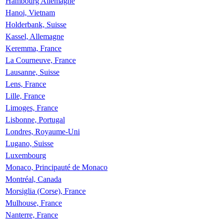
Hambourg Allemagne
Hanoi, Vietnam
Holderbank, Suisse
Kassel, Allemagne
Keremma, France
La Courneuve, France
Lausanne, Suisse
Lens, France
Lille, France
Limoges, France
Lisbonne, Portugal
Londres, Royaume-Uni
Lugano, Suisse
Luxembourg
Monaco, Principauté de Monaco
Montréal, Canada
Morsiglia (Corse), France
Mulhouse, France
Nanterre, France