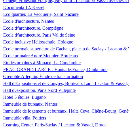
Collège Protestant Français, Beyrouth - Lacaton & Vassal associés à N
Documenta 12, Kassel
Eco quartier, La Vecquerie, Saint-Nazaire
Ecole d'architecture, Nantes
Ecole d\'architecture, Compiègne
Ecole d\'architecture, Paris Val de Seine
Ecole inclusive Heliosschule, Cologne
Ecole normale supérieure de Cachan, plateau de Saclay - Lacaton & 
Ecole primaire André Meunier, Bordeaux
Etudes urbaines à Monaco, La Condamine
FRAC GRAND LARGE - Hauts-de-France, Dunkerque
Grenoble Arlequin, Étude de transformation
Hall d'Expositions et de Congrès, Bordeaux Lac - Lacaton & Vassal
Hall d\'exposition, Paris Nord Villepinte
Hotel 5 étoiles, Lugano
Immeuble de bureaux, Nantes
Immeuble de logements et bureaux, Halte Ceva, Chêne-Bourg, Genè
Immeuble villa, Poitiers
Learning Center, Paris-Saclay / Lacaton & Vassal, Druot