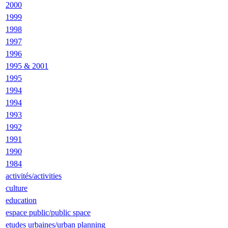
2000
1999
1998
1997
1996
1995 & 2001
1995
1994
1994
1993
1992
1991
1990
1984
activités/activities
culture
education
espace public/public space
etudes urbaines/urban planning