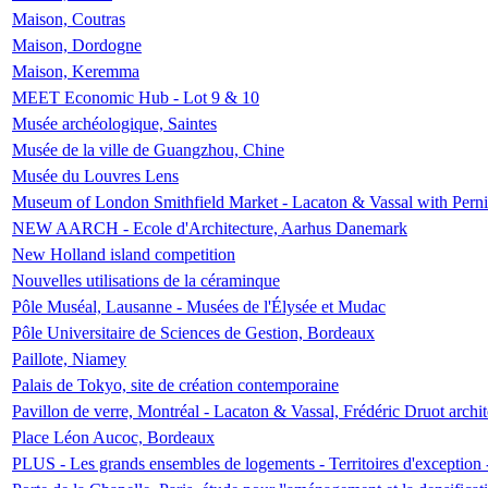
Maison, Coutras
Maison, Dordogne
Maison, Keremma
MEET Economic Hub - Lot 9 & 10
Musée archéologique, Saintes
Musée de la ville de Guangzhou, Chine
Musée du Louvres Lens
Museum of London Smithfield Market - Lacaton & Vassal with Pernil
NEW AARCH - Ecole d'Architecture, Aarhus Danemark
New Holland island competition
Nouvelles utilisations de la céraminque
Pôle Muséal, Lausanne - Musées de l'Élysée et Mudac
Pôle Universitaire de Sciences de Gestion, Bordeaux
Paillote, Niamey
Palais de Tokyo, site de création contemporaine
Pavillon de verre, Montréal - Lacaton & Vassal, Frédéric Druot arch
Place Léon Aucoc, Bordeaux
PLUS - Les grands ensembles de logements - Territoires d'exception 