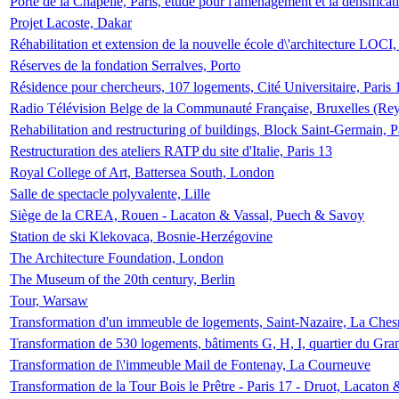
Porte de la Chapelle, Paris, étude pour l'aménagement et la densificat
Projet Lacoste, Dakar
Réhabilitation et extension de la nouvelle école d\'architecture LOCI
Réserves de la fondation Serralves, Porto
Résidence pour chercheurs, 107 logements, Cité Universitaire, Paris 
Radio Télévision Belge de la Communauté Française, Bruxelles (Rey
Rehabilitation and restructuring of buildings, Block Saint-Germain, P
Restructuration des ateliers RATP du site d'Italie, Paris 13
Royal College of Art, Battersea South, London
Salle de spectacle polyvalente, Lille
Siège de la CREA, Rouen - Lacaton & Vassal, Puech & Savoy
Station de ski Klekovaca, Bosnie-Herzégovine
The Architecture Foundation, London
The Museum of the 20th century, Berlin
Tour, Warsaw
Transformation d'un immeuble de logements, Saint-Nazaire, La Ches
Transformation de 530 logements, bâtiments G, H, I, quartier du Gra
Transformation de l\'immeuble Mail de Fontenay, La Courneuve
Transformation de la Tour Bois le Prêtre - Paris 17 - Druot, Lacaton 