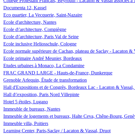
Collège Protestant Français, Beyrouth - Lacaton & Vassal associés à N
Documenta 12, Kassel
Eco quartier, La Vecquerie, Saint-Nazaire
Ecole d'architecture, Nantes
Ecole d\'architecture, Compiègne
Ecole d\'architecture, Paris Val de Seine
Ecole inclusive Heliosschule, Cologne
Ecole normale supérieure de Cachan, plateau de Saclay - Lacaton & 
Ecole primaire André Meunier, Bordeaux
Etudes urbaines à Monaco, La Condamine
FRAC GRAND LARGE - Hauts-de-France, Dunkerque
Grenoble Arlequin, Étude de transformation
Hall d'Expositions et de Congrès, Bordeaux Lac - Lacaton & Vassal
Hall d\'exposition, Paris Nord Villepinte
Hotel 5 étoiles, Lugano
Immeuble de bureaux, Nantes
Immeuble de logements et bureaux, Halte Ceva, Chêne-Bourg, Genè
Immeuble villa, Poitiers
Learning Center, Paris-Saclay / Lacaton & Vassal, Druot