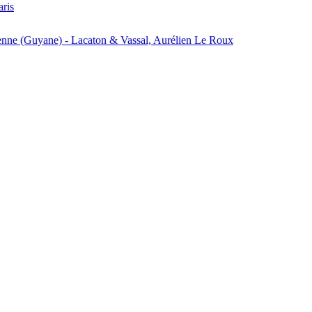
aris
enne (Guyane) - Lacaton & Vassal, Aurélien Le Roux