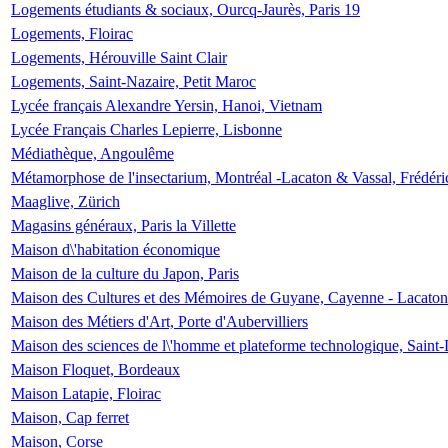
Logements étudiants & sociaux, Ourcq-Jaurès, Paris 19
Logements, Floirac
Logements, Hérouville Saint Clair
Logements, Saint-Nazaire, Petit Maroc
Lycée français Alexandre Yersin, Hanoi, Vietnam
Lycée Français Charles Lepierre, Lisbonne
Médiathèque, Angoulême
Métamorphose de l'insectarium, Montréal -Lacaton & Vassal, Frédéri
Maaglive, Zürich
Magasins généraux, Paris la Villette
Maison d\'habitation économique
Maison de la culture du Japon, Paris
Maison des Cultures et des Mémoires de Guyane, Cayenne - Lacaton
Maison des Métiers d'Art, Porte d'Aubervilliers
Maison des sciences de l\'homme et plateforme technologique, Saint
Maison Floquet, Bordeaux
Maison Latapie, Floirac
Maison, Cap ferret
Maison, Corse