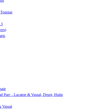
ion
, Tournai
13
ers)
aris
naie
nd Parc - Lacaton & Vassal, Druot, Hutin
& Vassal