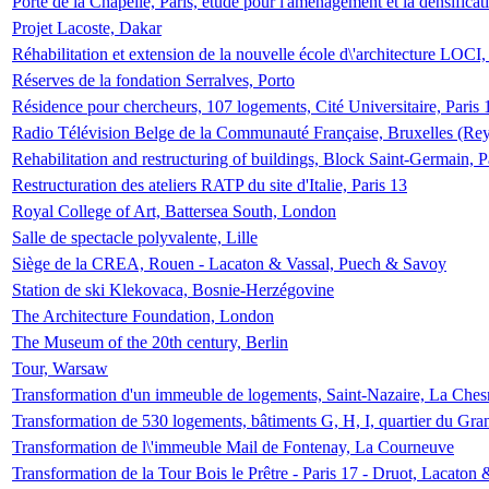
Porte de la Chapelle, Paris, étude pour l'aménagement et la densificat
Projet Lacoste, Dakar
Réhabilitation et extension de la nouvelle école d\'architecture LOCI
Réserves de la fondation Serralves, Porto
Résidence pour chercheurs, 107 logements, Cité Universitaire, Paris 
Radio Télévision Belge de la Communauté Française, Bruxelles (Rey
Rehabilitation and restructuring of buildings, Block Saint-Germain, P
Restructuration des ateliers RATP du site d'Italie, Paris 13
Royal College of Art, Battersea South, London
Salle de spectacle polyvalente, Lille
Siège de la CREA, Rouen - Lacaton & Vassal, Puech & Savoy
Station de ski Klekovaca, Bosnie-Herzégovine
The Architecture Foundation, London
The Museum of the 20th century, Berlin
Tour, Warsaw
Transformation d'un immeuble de logements, Saint-Nazaire, La Ches
Transformation de 530 logements, bâtiments G, H, I, quartier du Gra
Transformation de l\'immeuble Mail de Fontenay, La Courneuve
Transformation de la Tour Bois le Prêtre - Paris 17 - Druot, Lacaton 