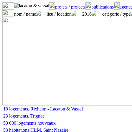
projets / projects
publications
agence
nom / name
lieu / location
2016
catégorie / type
18 logements, Rixheim - Lacaton & Vassal
23 logements, Trignac
50 000 logements nouveaux
53 habitations HLM, Saint Nazaire