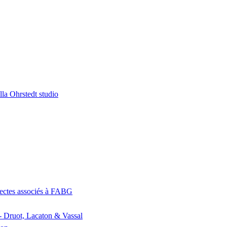
la Ohrstedt studio
itectes associés à FABG
- Druot, Lacaton & Vassal