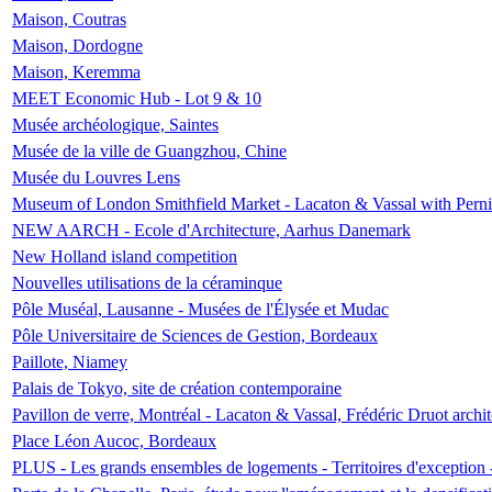
Maison, Coutras
Maison, Dordogne
Maison, Keremma
MEET Economic Hub - Lot 9 & 10
Musée archéologique, Saintes
Musée de la ville de Guangzhou, Chine
Musée du Louvres Lens
Museum of London Smithfield Market - Lacaton & Vassal with Pernil
NEW AARCH - Ecole d'Architecture, Aarhus Danemark
New Holland island competition
Nouvelles utilisations de la céraminque
Pôle Muséal, Lausanne - Musées de l'Élysée et Mudac
Pôle Universitaire de Sciences de Gestion, Bordeaux
Paillote, Niamey
Palais de Tokyo, site de création contemporaine
Pavillon de verre, Montréal - Lacaton & Vassal, Frédéric Druot arch
Place Léon Aucoc, Bordeaux
PLUS - Les grands ensembles de logements - Territoires d'exception 