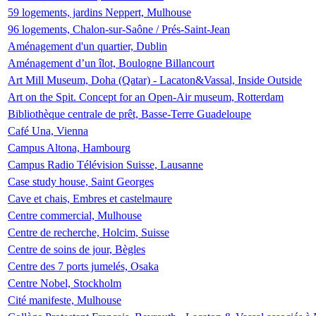
59 logements, jardins Neppert, Mulhouse
96 logements, Chalon-sur-Saône / Prés-Saint-Jean
Aménagement d'un quartier, Dublin
Aménagement d’un îlot, Boulogne Billancourt
Art Mill Museum, Doha (Qatar) - Lacaton&Vassal, Inside Outside
Art on the Spit. Concept for an Open-Air museum, Rotterdam
Bibliothèque centrale de prêt, Basse-Terre Guadeloupe
Café Una, Vienna
Campus Altona, Hambourg
Campus Radio Télévision Suisse, Lausanne
Case study house, Saint Georges
Cave et chais, Embres et castelmaure
Centre commercial, Mulhouse
Centre de recherche, Holcim, Suisse
Centre de soins de jour, Bègles
Centre des 7 ports jumelés, Osaka
Centre Nobel, Stockholm
Cité manifeste, Mulhouse