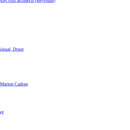
aji Assi architects (Beyrouth)
Vassal, Druot
, Marion Cadran
ve