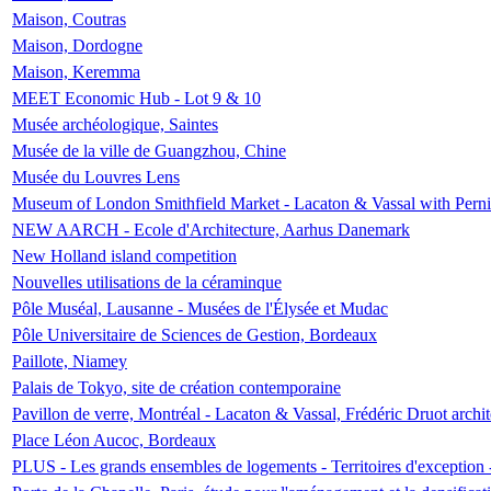
Maison, Coutras
Maison, Dordogne
Maison, Keremma
MEET Economic Hub - Lot 9 & 10
Musée archéologique, Saintes
Musée de la ville de Guangzhou, Chine
Musée du Louvres Lens
Museum of London Smithfield Market - Lacaton & Vassal with Pernil
NEW AARCH - Ecole d'Architecture, Aarhus Danemark
New Holland island competition
Nouvelles utilisations de la céraminque
Pôle Muséal, Lausanne - Musées de l'Élysée et Mudac
Pôle Universitaire de Sciences de Gestion, Bordeaux
Paillote, Niamey
Palais de Tokyo, site de création contemporaine
Pavillon de verre, Montréal - Lacaton & Vassal, Frédéric Druot arch
Place Léon Aucoc, Bordeaux
PLUS - Les grands ensembles de logements - Territoires d'exception 