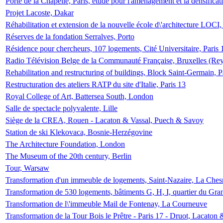
Porte de la Chapelle, Paris, étude pour l'aménagement et la densificat
Projet Lacoste, Dakar
Réhabilitation et extension de la nouvelle école d\'architecture LOCI
Réserves de la fondation Serralves, Porto
Résidence pour chercheurs, 107 logements, Cité Universitaire, Paris 
Radio Télévision Belge de la Communauté Française, Bruxelles (Rey
Rehabilitation and restructuring of buildings, Block Saint-Germain, P
Restructuration des ateliers RATP du site d'Italie, Paris 13
Royal College of Art, Battersea South, London
Salle de spectacle polyvalente, Lille
Siège de la CREA, Rouen - Lacaton & Vassal, Puech & Savoy
Station de ski Klekovaca, Bosnie-Herzégovine
The Architecture Foundation, London
The Museum of the 20th century, Berlin
Tour, Warsaw
Transformation d'un immeuble de logements, Saint-Nazaire, La Ches
Transformation de 530 logements, bâtiments G, H, I, quartier du Gra
Transformation de l\'immeuble Mail de Fontenay, La Courneuve
Transformation de la Tour Bois le Prêtre - Paris 17 - Druot, Lacaton 