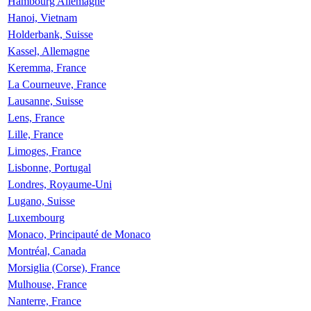
Hambourg Allemagne
Hanoi, Vietnam
Holderbank, Suisse
Kassel, Allemagne
Keremma, France
La Courneuve, France
Lausanne, Suisse
Lens, France
Lille, France
Limoges, France
Lisbonne, Portugal
Londres, Royaume-Uni
Lugano, Suisse
Luxembourg
Monaco, Principauté de Monaco
Montréal, Canada
Morsiglia (Corse), France
Mulhouse, France
Nanterre, France