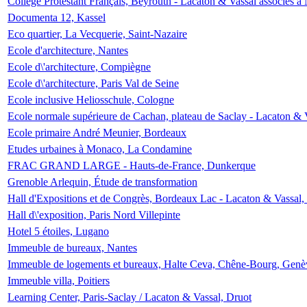
Collège Protestant Français, Beyrouth - Lacaton & Vassal associés à N
Documenta 12, Kassel
Eco quartier, La Vecquerie, Saint-Nazaire
Ecole d'architecture, Nantes
Ecole d\'architecture, Compiègne
Ecole d\'architecture, Paris Val de Seine
Ecole inclusive Heliosschule, Cologne
Ecole normale supérieure de Cachan, plateau de Saclay - Lacaton & 
Ecole primaire André Meunier, Bordeaux
Etudes urbaines à Monaco, La Condamine
FRAC GRAND LARGE - Hauts-de-France, Dunkerque
Grenoble Arlequin, Étude de transformation
Hall d'Expositions et de Congrès, Bordeaux Lac - Lacaton & Vassal
Hall d\'exposition, Paris Nord Villepinte
Hotel 5 étoiles, Lugano
Immeuble de bureaux, Nantes
Immeuble de logements et bureaux, Halte Ceva, Chêne-Bourg, Genè
Immeuble villa, Poitiers
Learning Center, Paris-Saclay / Lacaton & Vassal, Druot