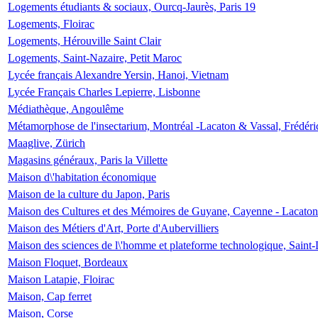
Logements étudiants & sociaux, Ourcq-Jaurès, Paris 19
Logements, Floirac
Logements, Hérouville Saint Clair
Logements, Saint-Nazaire, Petit Maroc
Lycée français Alexandre Yersin, Hanoi, Vietnam
Lycée Français Charles Lepierre, Lisbonne
Médiathèque, Angoulême
Métamorphose de l'insectarium, Montréal -Lacaton & Vassal, Frédéri
Maaglive, Zürich
Magasins généraux, Paris la Villette
Maison d\'habitation économique
Maison de la culture du Japon, Paris
Maison des Cultures et des Mémoires de Guyane, Cayenne - Lacaton
Maison des Métiers d'Art, Porte d'Aubervilliers
Maison des sciences de l\'homme et plateforme technologique, Saint
Maison Floquet, Bordeaux
Maison Latapie, Floirac
Maison, Cap ferret
Maison, Corse