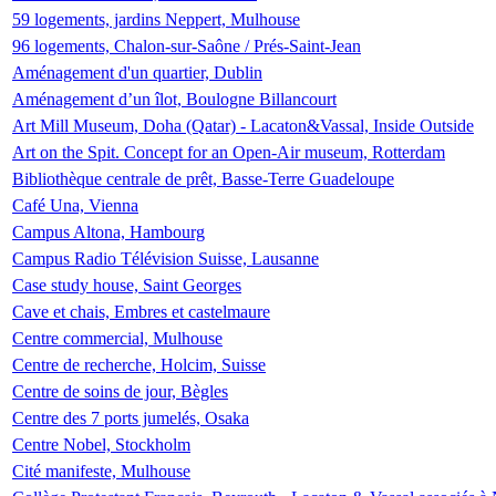
59 logements, jardins Neppert, Mulhouse
96 logements, Chalon-sur-Saône / Prés-Saint-Jean
Aménagement d'un quartier, Dublin
Aménagement d’un îlot, Boulogne Billancourt
Art Mill Museum, Doha (Qatar) - Lacaton&Vassal, Inside Outside
Art on the Spit. Concept for an Open-Air museum, Rotterdam
Bibliothèque centrale de prêt, Basse-Terre Guadeloupe
Café Una, Vienna
Campus Altona, Hambourg
Campus Radio Télévision Suisse, Lausanne
Case study house, Saint Georges
Cave et chais, Embres et castelmaure
Centre commercial, Mulhouse
Centre de recherche, Holcim, Suisse
Centre de soins de jour, Bègles
Centre des 7 ports jumelés, Osaka
Centre Nobel, Stockholm
Cité manifeste, Mulhouse