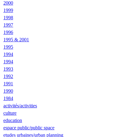
2000
1999
1998
1997
1996
1995 & 2001
1995
1994
1994
1993
1992
1991
1990
1984
activités/activities
culture
education
espace public/public space
etudes urbaines/urban planning