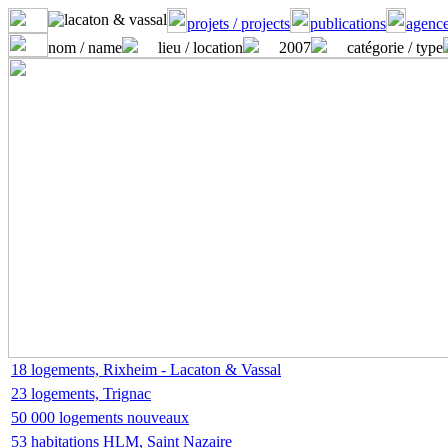
projets / projects
publications
agence
nom / name
lieu / location
2007
catégorie / type
18 logements, Rixheim - Lacaton & Vassal
23 logements, Trignac
50 000 logements nouveaux
53 habitations HLM, Saint Nazaire