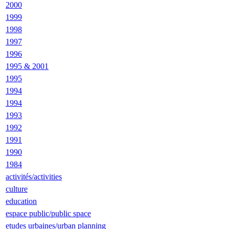
2000
1999
1998
1997
1996
1995 & 2001
1995
1994
1994
1993
1992
1991
1990
1984
activités/activities
culture
education
espace public/public space
etudes urbaines/urban planning