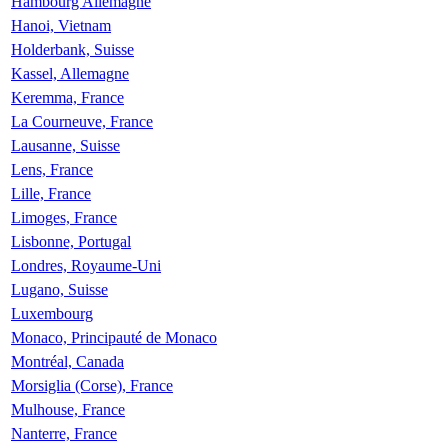
Hambourg Allemagne
Hanoi, Vietnam
Holderbank, Suisse
Kassel, Allemagne
Keremma, France
La Courneuve, France
Lausanne, Suisse
Lens, France
Lille, France
Limoges, France
Lisbonne, Portugal
Londres, Royaume-Uni
Lugano, Suisse
Luxembourg
Monaco, Principauté de Monaco
Montréal, Canada
Morsiglia (Corse), France
Mulhouse, France
Nanterre, France