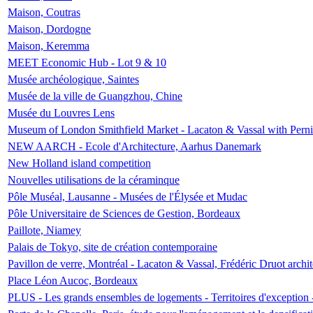
Maison, Coutras
Maison, Dordogne
Maison, Keremma
MEET Economic Hub - Lot 9 & 10
Musée archéologique, Saintes
Musée de la ville de Guangzhou, Chine
Musée du Louvres Lens
Museum of London Smithfield Market - Lacaton & Vassal with Pernil
NEW AARCH - Ecole d'Architecture, Aarhus Danemark
New Holland island competition
Nouvelles utilisations de la céraminque
Pôle Muséal, Lausanne - Musées de l'Élysée et Mudac
Pôle Universitaire de Sciences de Gestion, Bordeaux
Paillote, Niamey
Palais de Tokyo, site de création contemporaine
Pavillon de verre, Montréal - Lacaton & Vassal, Frédéric Druot arch
Place Léon Aucoc, Bordeaux
PLUS - Les grands ensembles de logements - Territoires d'exception 