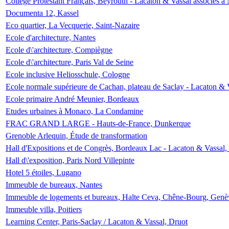
Collège Protestant Français, Beyrouth - Lacaton & Vassal associés à N
Documenta 12, Kassel
Eco quartier, La Vecquerie, Saint-Nazaire
Ecole d'architecture, Nantes
Ecole d\'architecture, Compiègne
Ecole d\'architecture, Paris Val de Seine
Ecole inclusive Heliosschule, Cologne
Ecole normale supérieure de Cachan, plateau de Saclay - Lacaton & 
Ecole primaire André Meunier, Bordeaux
Etudes urbaines à Monaco, La Condamine
FRAC GRAND LARGE - Hauts-de-France, Dunkerque
Grenoble Arlequin, Étude de transformation
Hall d'Expositions et de Congrès, Bordeaux Lac - Lacaton & Vassal
Hall d\'exposition, Paris Nord Villepinte
Hotel 5 étoiles, Lugano
Immeuble de bureaux, Nantes
Immeuble de logements et bureaux, Halte Ceva, Chêne-Bourg, Genè
Immeuble villa, Poitiers
Learning Center, Paris-Saclay / Lacaton & Vassal, Druot