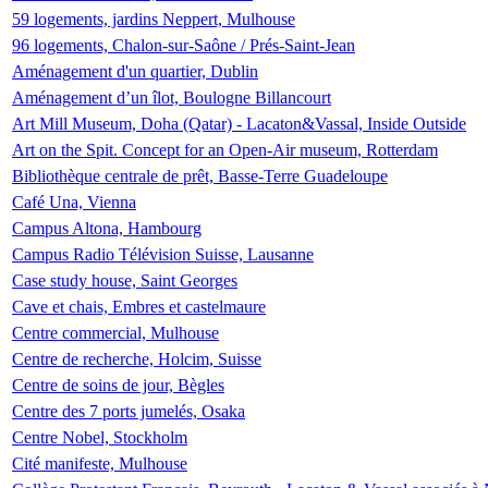
59 logements, jardins Neppert, Mulhouse
96 logements, Chalon-sur-Saône / Prés-Saint-Jean
Aménagement d'un quartier, Dublin
Aménagement d’un îlot, Boulogne Billancourt
Art Mill Museum, Doha (Qatar) - Lacaton&Vassal, Inside Outside
Art on the Spit. Concept for an Open-Air museum, Rotterdam
Bibliothèque centrale de prêt, Basse-Terre Guadeloupe
Café Una, Vienna
Campus Altona, Hambourg
Campus Radio Télévision Suisse, Lausanne
Case study house, Saint Georges
Cave et chais, Embres et castelmaure
Centre commercial, Mulhouse
Centre de recherche, Holcim, Suisse
Centre de soins de jour, Bègles
Centre des 7 ports jumelés, Osaka
Centre Nobel, Stockholm
Cité manifeste, Mulhouse