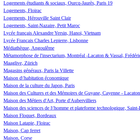
Logements étudiants & sociaux, Ourcq-Jaurès, Paris 19
Logements, Floirac
Logements, Hérouville Saint Clair
Logements, Saint-Nazaire, Petit Maroc
Lycée français Alexandre Yersin, Hanoi, Vietnam
Lycée Français Charles Lepierre, Lisbonne
Médiathèque, Angoulême
Métamorphose de l'insectarium, Montréal -Lacaton & Vassal, Frédéri
Maaglive, Zürich
Magasins généraux, Paris la Villette
Maison d\'habitation économique
Maison de la culture du Japon, Paris
Maison des Cultures et des Mémoires de Guyane, Cayenne - Lacaton
Maison des Métiers d'Art, Porte d'Aubervilliers
Maison des sciences de l\'homme et plateforme technologique, Saint
Maison Floquet, Bordeaux
Maison Latapie, Floirac
Maison, Cap ferret
Maison, Corse