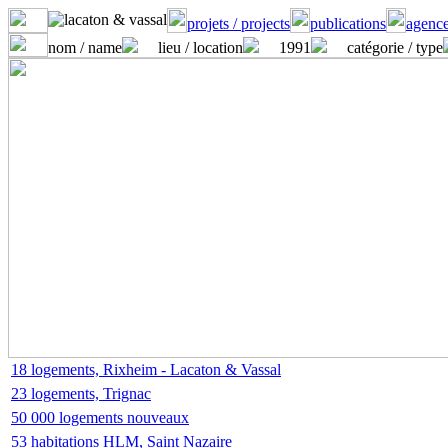
projets / projects
publications
agence
nom / name
lieu / location
1991
catégorie / type
18 logements, Rixheim - Lacaton & Vassal
23 logements, Trignac
50 000 logements nouveaux
53 habitations HLM, Saint Nazaire