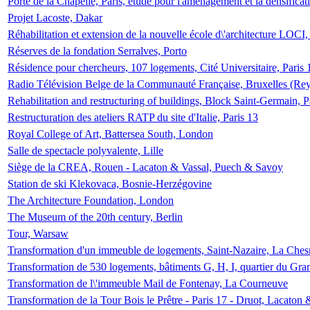
Porte de la Chapelle, Paris, étude pour l'aménagement et la densificat
Projet Lacoste, Dakar
Réhabilitation et extension de la nouvelle école d\'architecture LOCI
Réserves de la fondation Serralves, Porto
Résidence pour chercheurs, 107 logements, Cité Universitaire, Paris 
Radio Télévision Belge de la Communauté Française, Bruxelles (Rey
Rehabilitation and restructuring of buildings, Block Saint-Germain, P
Restructuration des ateliers RATP du site d'Italie, Paris 13
Royal College of Art, Battersea South, London
Salle de spectacle polyvalente, Lille
Siège de la CREA, Rouen - Lacaton & Vassal, Puech & Savoy
Station de ski Klekovaca, Bosnie-Herzégovine
The Architecture Foundation, London
The Museum of the 20th century, Berlin
Tour, Warsaw
Transformation d'un immeuble de logements, Saint-Nazaire, La Ches
Transformation de 530 logements, bâtiments G, H, I, quartier du Gra
Transformation de l\'immeuble Mail de Fontenay, La Courneuve
Transformation de la Tour Bois le Prêtre - Paris 17 - Druot, Lacaton 