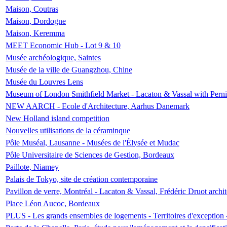
Maison, Coutras
Maison, Dordogne
Maison, Keremma
MEET Economic Hub - Lot 9 & 10
Musée archéologique, Saintes
Musée de la ville de Guangzhou, Chine
Musée du Louvres Lens
Museum of London Smithfield Market - Lacaton & Vassal with Pernil
NEW AARCH - Ecole d'Architecture, Aarhus Danemark
New Holland island competition
Nouvelles utilisations de la céraminque
Pôle Muséal, Lausanne - Musées de l'Élysée et Mudac
Pôle Universitaire de Sciences de Gestion, Bordeaux
Paillote, Niamey
Palais de Tokyo, site de création contemporaine
Pavillon de verre, Montréal - Lacaton & Vassal, Frédéric Druot arch
Place Léon Aucoc, Bordeaux
PLUS - Les grands ensembles de logements - Territoires d'exception 