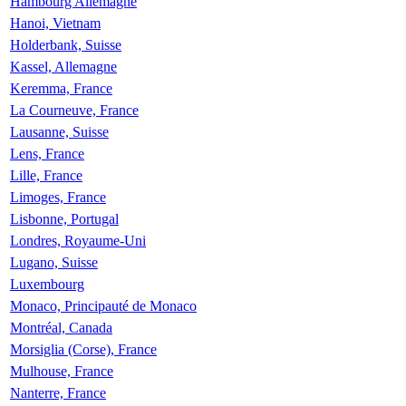
Hambourg Allemagne
Hanoi, Vietnam
Holderbank, Suisse
Kassel, Allemagne
Keremma, France
La Courneuve, France
Lausanne, Suisse
Lens, France
Lille, France
Limoges, France
Lisbonne, Portugal
Londres, Royaume-Uni
Lugano, Suisse
Luxembourg
Monaco, Principauté de Monaco
Montréal, Canada
Morsiglia (Corse), France
Mulhouse, France
Nanterre, France