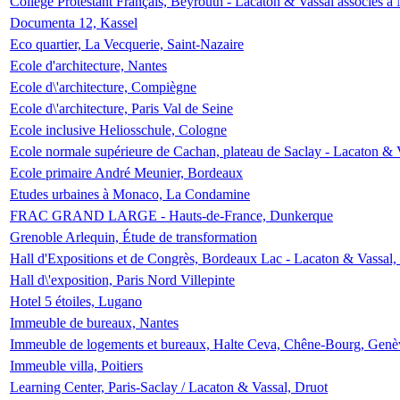
Collège Protestant Français, Beyrouth - Lacaton & Vassal associés à N
Documenta 12, Kassel
Eco quartier, La Vecquerie, Saint-Nazaire
Ecole d'architecture, Nantes
Ecole d\'architecture, Compiègne
Ecole d\'architecture, Paris Val de Seine
Ecole inclusive Heliosschule, Cologne
Ecole normale supérieure de Cachan, plateau de Saclay - Lacaton & 
Ecole primaire André Meunier, Bordeaux
Etudes urbaines à Monaco, La Condamine
FRAC GRAND LARGE - Hauts-de-France, Dunkerque
Grenoble Arlequin, Étude de transformation
Hall d'Expositions et de Congrès, Bordeaux Lac - Lacaton & Vassal
Hall d\'exposition, Paris Nord Villepinte
Hotel 5 étoiles, Lugano
Immeuble de bureaux, Nantes
Immeuble de logements et bureaux, Halte Ceva, Chêne-Bourg, Genè
Immeuble villa, Poitiers
Learning Center, Paris-Saclay / Lacaton & Vassal, Druot