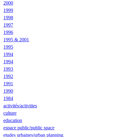
2000
1999
1998
1997
1996
1995 & 2001
1995
1994
1994
1993
1992
1991
1990
1984
activités/activities
culture
education
espace public/public space
etudes urbaines/urban planning