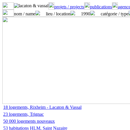
projets / projects
publications
agence
nom / name
lieu / location
1990
catégorie / type
18 logements, Rixheim - Lacaton & Vassal
23 logements, Trignac
50 000 logements nouveaux
53 habitations HLM, Saint Nazaire