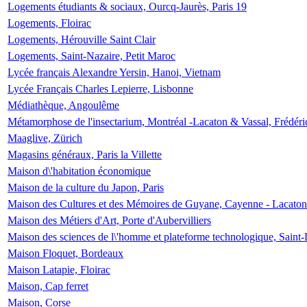
Logements étudiants & sociaux, Ourcq-Jaurès, Paris 19
Logements, Floirac
Logements, Hérouville Saint Clair
Logements, Saint-Nazaire, Petit Maroc
Lycée français Alexandre Yersin, Hanoi, Vietnam
Lycée Français Charles Lepierre, Lisbonne
Médiathèque, Angoulême
Métamorphose de l'insectarium, Montréal -Lacaton & Vassal, Frédéri
Maaglive, Zürich
Magasins généraux, Paris la Villette
Maison d\'habitation économique
Maison de la culture du Japon, Paris
Maison des Cultures et des Mémoires de Guyane, Cayenne - Lacaton
Maison des Métiers d'Art, Porte d'Aubervilliers
Maison des sciences de l\'homme et plateforme technologique, Saint
Maison Floquet, Bordeaux
Maison Latapie, Floirac
Maison, Cap ferret
Maison, Corse