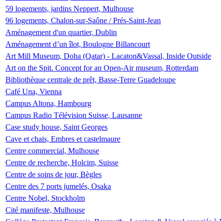
59 logements, jardins Neppert, Mulhouse
96 logements, Chalon-sur-Saône / Prés-Saint-Jean
Aménagement d'un quartier, Dublin
Aménagement d’un îlot, Boulogne Billancourt
Art Mill Museum, Doha (Qatar) - Lacaton&Vassal, Inside Outside
Art on the Spit. Concept for an Open-Air museum, Rotterdam
Bibliothèque centrale de prêt, Basse-Terre Guadeloupe
Café Una, Vienna
Campus Altona, Hambourg
Campus Radio Télévision Suisse, Lausanne
Case study house, Saint Georges
Cave et chais, Embres et castelmaure
Centre commercial, Mulhouse
Centre de recherche, Holcim, Suisse
Centre de soins de jour, Bègles
Centre des 7 ports jumelés, Osaka
Centre Nobel, Stockholm
Cité manifeste, Mulhouse