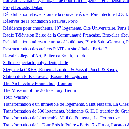
Porte de la Chapelle, Paris, étude pour l'aménagement et la densificat
Projet Lacoste, Dakar
Réhabilitation et extension de la nouvelle école d\'architecture LOCI
Réserves de la fondation Serralves, Porto
Résidence pour chercheurs, 107 logements, Cité Universitaire, Paris 
Radio Télévision Belge de la Communauté Française, Bruxelles (Rey
Rehabilitation and restructuring of buildings, Block Saint-Germain, P
Restructuration des ateliers RATP du site d'Italie, Paris 13
Royal College of Art, Battersea South, London
Salle de spectacle polyvalente, Lille
Siège de la CREA, Rouen - Lacaton & Vassal, Puech & Savoy
Station de ski Klekovaca, Bosnie-Herzégovine
The Architecture Foundation, London
The Museum of the 20th century, Berlin
Tour, Warsaw
Transformation d'un immeuble de logements, Saint-Nazaire, La Ches
Transformation de 530 logements, bâtiments G, H, I, quartier du Gra
Transformation de l\'immeuble Mail de Fontenay, La Courneuve
Transformation de la Tour Bois le Prêtre - Paris 17 - Druot, Lacaton 