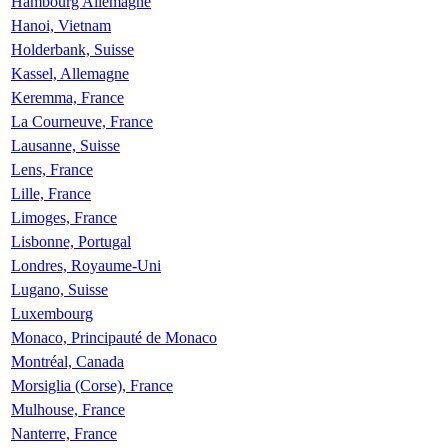
Hambourg Allemagne
Hanoi, Vietnam
Holderbank, Suisse
Kassel, Allemagne
Keremma, France
La Courneuve, France
Lausanne, Suisse
Lens, France
Lille, France
Limoges, France
Lisbonne, Portugal
Londres, Royaume-Uni
Lugano, Suisse
Luxembourg
Monaco, Principauté de Monaco
Montréal, Canada
Morsiglia (Corse), France
Mulhouse, France
Nanterre, France