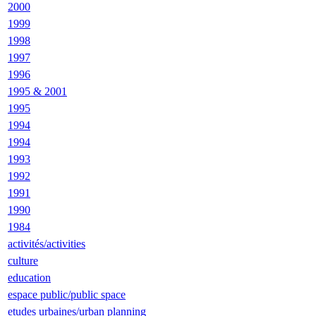
2000
1999
1998
1997
1996
1995 & 2001
1995
1994
1994
1993
1992
1991
1990
1984
activités/activities
culture
education
espace public/public space
etudes urbaines/urban planning