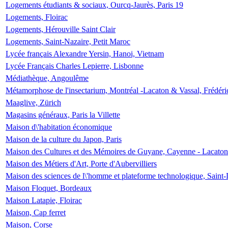
Logements étudiants & sociaux, Ourcq-Jaurès, Paris 19
Logements, Floirac
Logements, Hérouville Saint Clair
Logements, Saint-Nazaire, Petit Maroc
Lycée français Alexandre Yersin, Hanoi, Vietnam
Lycée Français Charles Lepierre, Lisbonne
Médiathèque, Angoulême
Métamorphose de l'insectarium, Montréal -Lacaton & Vassal, Frédéri
Maaglive, Zürich
Magasins généraux, Paris la Villette
Maison d\'habitation économique
Maison de la culture du Japon, Paris
Maison des Cultures et des Mémoires de Guyane, Cayenne - Lacaton
Maison des Métiers d'Art, Porte d'Aubervilliers
Maison des sciences de l\'homme et plateforme technologique, Saint
Maison Floquet, Bordeaux
Maison Latapie, Floirac
Maison, Cap ferret
Maison, Corse