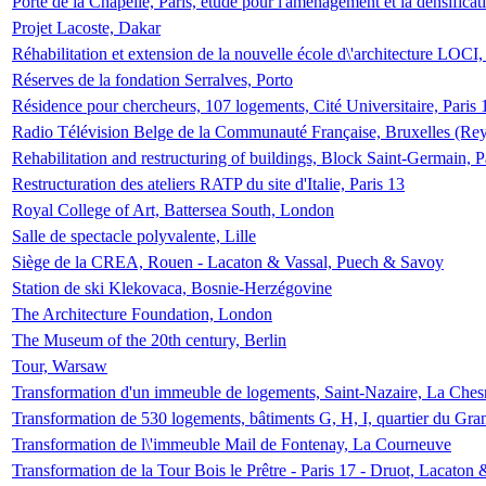
Porte de la Chapelle, Paris, étude pour l'aménagement et la densificat
Projet Lacoste, Dakar
Réhabilitation et extension de la nouvelle école d\'architecture LOCI
Réserves de la fondation Serralves, Porto
Résidence pour chercheurs, 107 logements, Cité Universitaire, Paris 
Radio Télévision Belge de la Communauté Française, Bruxelles (Rey
Rehabilitation and restructuring of buildings, Block Saint-Germain, P
Restructuration des ateliers RATP du site d'Italie, Paris 13
Royal College of Art, Battersea South, London
Salle de spectacle polyvalente, Lille
Siège de la CREA, Rouen - Lacaton & Vassal, Puech & Savoy
Station de ski Klekovaca, Bosnie-Herzégovine
The Architecture Foundation, London
The Museum of the 20th century, Berlin
Tour, Warsaw
Transformation d'un immeuble de logements, Saint-Nazaire, La Ches
Transformation de 530 logements, bâtiments G, H, I, quartier du Gra
Transformation de l\'immeuble Mail de Fontenay, La Courneuve
Transformation de la Tour Bois le Prêtre - Paris 17 - Druot, Lacaton 