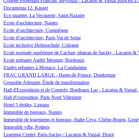
Collège Protestant Français, Beyrouth - Lacaton & Vassal associés à N
Documenta 12, Kassel
Eco quartier, La Vecquerie, Saint-Nazaire
Ecole d'architecture, Nantes
Ecole d\'architecture, Compiègne
Ecole d\'architecture, Paris Val de Seine
Ecole inclusive Heliosschule, Cologne
Ecole normale supérieure de Cachan, plateau de Saclay - Lacaton & 
Ecole primaire André Meunier, Bordeaux
Etudes urbaines à Monaco, La Condamine
FRAC GRAND LARGE - Hauts-de-France, Dunkerque
Grenoble Arlequin, Étude de transformation
Hall d'Expositions et de Congrès, Bordeaux Lac - Lacaton & Vassal
Hall d\'exposition, Paris Nord Villepinte
Hotel 5 étoiles, Lugano
Immeuble de bureaux, Nantes
Immeuble de logements et bureaux, Halte Ceva, Chêne-Bourg, Genè
Immeuble villa, Poitiers
Learning Center, Paris-Saclay / Lacaton & Vassal, Druot