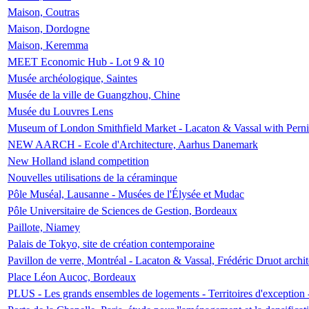
Maison, Coutras
Maison, Dordogne
Maison, Keremma
MEET Economic Hub - Lot 9 & 10
Musée archéologique, Saintes
Musée de la ville de Guangzhou, Chine
Musée du Louvres Lens
Museum of London Smithfield Market - Lacaton & Vassal with Pernil
NEW AARCH - Ecole d'Architecture, Aarhus Danemark
New Holland island competition
Nouvelles utilisations de la céraminque
Pôle Muséal, Lausanne - Musées de l'Élysée et Mudac
Pôle Universitaire de Sciences de Gestion, Bordeaux
Paillote, Niamey
Palais de Tokyo, site de création contemporaine
Pavillon de verre, Montréal - Lacaton & Vassal, Frédéric Druot arch
Place Léon Aucoc, Bordeaux
PLUS - Les grands ensembles de logements - Territoires d'exception 