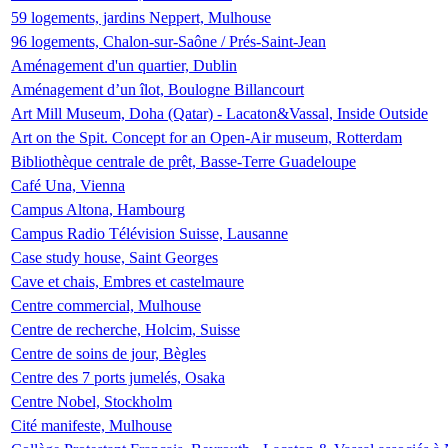
59 logements, jardins Neppert, Mulhouse
96 logements, Chalon-sur-Saône / Prés-Saint-Jean
Aménagement d'un quartier, Dublin
Aménagement d’un îlot, Boulogne Billancourt
Art Mill Museum, Doha (Qatar) - Lacaton&Vassal, Inside Outside
Art on the Spit. Concept for an Open-Air museum, Rotterdam
Bibliothèque centrale de prêt, Basse-Terre Guadeloupe
Café Una, Vienna
Campus Altona, Hambourg
Campus Radio Télévision Suisse, Lausanne
Case study house, Saint Georges
Cave et chais, Embres et castelmaure
Centre commercial, Mulhouse
Centre de recherche, Holcim, Suisse
Centre de soins de jour, Bègles
Centre des 7 ports jumelés, Osaka
Centre Nobel, Stockholm
Cité manifeste, Mulhouse