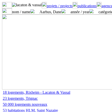
projets / projects
publications
agence
nom / name
Aarhus, Dane
année / year
catégorie
18 logements, Rixheim - Lacaton & Vassal
23 logements, Trignac
50 000 logements nouveaux
53 habitations HLM, Saint Nazaire