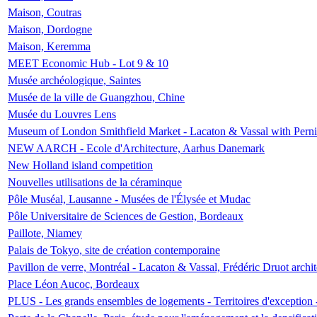
Maison, Coutras
Maison, Dordogne
Maison, Keremma
MEET Economic Hub - Lot 9 & 10
Musée archéologique, Saintes
Musée de la ville de Guangzhou, Chine
Musée du Louvres Lens
Museum of London Smithfield Market - Lacaton & Vassal with Pernil
NEW AARCH - Ecole d'Architecture, Aarhus Danemark
New Holland island competition
Nouvelles utilisations de la céraminque
Pôle Muséal, Lausanne - Musées de l'Élysée et Mudac
Pôle Universitaire de Sciences de Gestion, Bordeaux
Paillote, Niamey
Palais de Tokyo, site de création contemporaine
Pavillon de verre, Montréal - Lacaton & Vassal, Frédéric Druot arch
Place Léon Aucoc, Bordeaux
PLUS - Les grands ensembles de logements - Territoires d'exception 