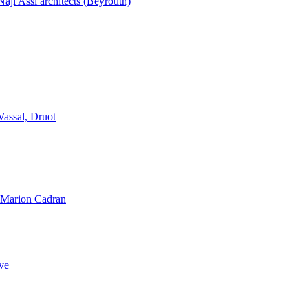
aji Assi architects (Beyrouth)
Vassal, Druot
, Marion Cadran
ve