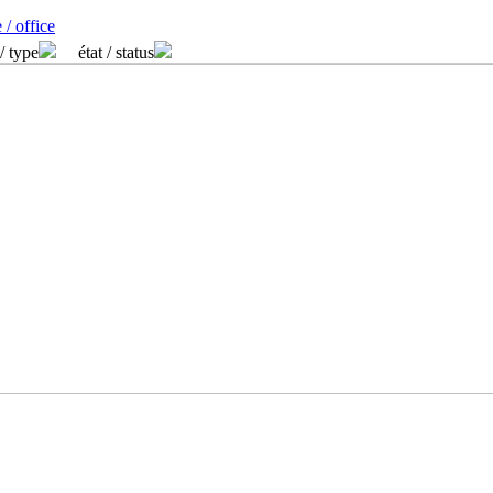
 / office
/ type
état / status