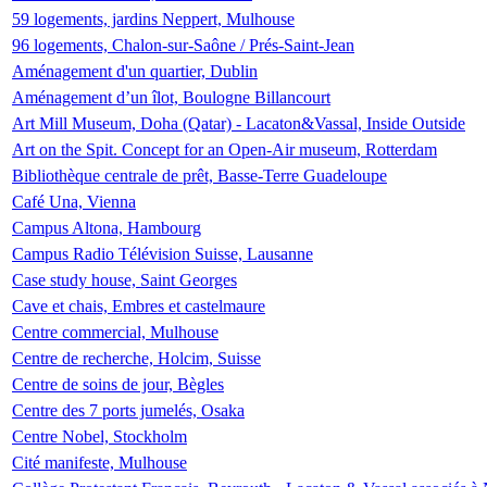
59 logements, jardins Neppert, Mulhouse
96 logements, Chalon-sur-Saône / Prés-Saint-Jean
Aménagement d'un quartier, Dublin
Aménagement d’un îlot, Boulogne Billancourt
Art Mill Museum, Doha (Qatar) - Lacaton&Vassal, Inside Outside
Art on the Spit. Concept for an Open-Air museum, Rotterdam
Bibliothèque centrale de prêt, Basse-Terre Guadeloupe
Café Una, Vienna
Campus Altona, Hambourg
Campus Radio Télévision Suisse, Lausanne
Case study house, Saint Georges
Cave et chais, Embres et castelmaure
Centre commercial, Mulhouse
Centre de recherche, Holcim, Suisse
Centre de soins de jour, Bègles
Centre des 7 ports jumelés, Osaka
Centre Nobel, Stockholm
Cité manifeste, Mulhouse