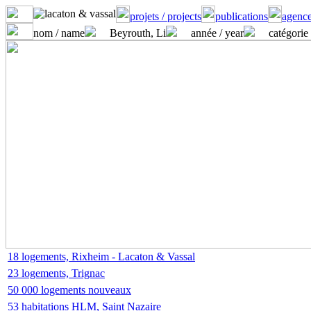
projets / projects
publications
agence
nom / name
Beyrouth, Li
année / year
catégorie 
18 logements, Rixheim - Lacaton & Vassal
23 logements, Trignac
50 000 logements nouveaux
53 habitations HLM, Saint Nazaire