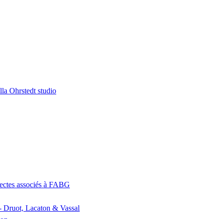
la Ohrstedt studio
itectes associés à FABG
- Druot, Lacaton & Vassal