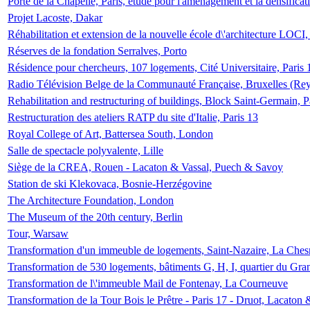
Porte de la Chapelle, Paris, étude pour l'aménagement et la densificat
Projet Lacoste, Dakar
Réhabilitation et extension de la nouvelle école d\'architecture LOCI
Réserves de la fondation Serralves, Porto
Résidence pour chercheurs, 107 logements, Cité Universitaire, Paris 
Radio Télévision Belge de la Communauté Française, Bruxelles (Rey
Rehabilitation and restructuring of buildings, Block Saint-Germain, P
Restructuration des ateliers RATP du site d'Italie, Paris 13
Royal College of Art, Battersea South, London
Salle de spectacle polyvalente, Lille
Siège de la CREA, Rouen - Lacaton & Vassal, Puech & Savoy
Station de ski Klekovaca, Bosnie-Herzégovine
The Architecture Foundation, London
The Museum of the 20th century, Berlin
Tour, Warsaw
Transformation d'un immeuble de logements, Saint-Nazaire, La Ches
Transformation de 530 logements, bâtiments G, H, I, quartier du Gra
Transformation de l\'immeuble Mail de Fontenay, La Courneuve
Transformation de la Tour Bois le Prêtre - Paris 17 - Druot, Lacaton 