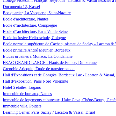
Collège Protestant Français, Beyrouth - Lacaton & Vassal associés à N
Documenta 12, Kassel
Eco quartier, La Vecquerie, Saint-Nazaire
Ecole d'architecture, Nantes
Ecole d\'architecture, Compiègne
Ecole d\'architecture, Paris Val de Seine
Ecole inclusive Heliosschule, Cologne
Ecole normale supérieure de Cachan, plateau de Saclay - Lacaton & 
Ecole primaire André Meunier, Bordeaux
Etudes urbaines à Monaco, La Condamine
FRAC GRAND LARGE - Hauts-de-France, Dunkerque
Grenoble Arlequin, Étude de transformation
Hall d'Expositions et de Congrès, Bordeaux Lac - Lacaton & Vassal
Hall d\'exposition, Paris Nord Villepinte
Hotel 5 étoiles, Lugano
Immeuble de bureaux, Nantes
Immeuble de logements et bureaux, Halte Ceva, Chêne-Bourg, Genè
Immeuble villa, Poitiers
Learning Center, Paris-Saclay / Lacaton & Vassal, Druot