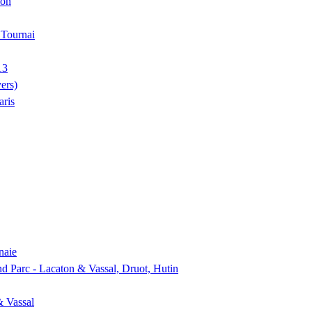
ion
, Tournai
13
ers)
aris
naie
nd Parc - Lacaton & Vassal, Druot, Hutin
& Vassal