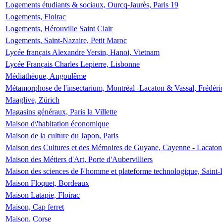
Logements étudiants & sociaux, Ourcq-Jaurès, Paris 19
Logements, Floirac
Logements, Hérouville Saint Clair
Logements, Saint-Nazaire, Petit Maroc
Lycée français Alexandre Yersin, Hanoi, Vietnam
Lycée Français Charles Lepierre, Lisbonne
Médiathèque, Angoulême
Métamorphose de l'insectarium, Montréal -Lacaton & Vassal, Frédéri
Maaglive, Zürich
Magasins généraux, Paris la Villette
Maison d\'habitation économique
Maison de la culture du Japon, Paris
Maison des Cultures et des Mémoires de Guyane, Cayenne - Lacaton
Maison des Métiers d'Art, Porte d'Aubervilliers
Maison des sciences de l\'homme et plateforme technologique, Saint
Maison Floquet, Bordeaux
Maison Latapie, Floirac
Maison, Cap ferret
Maison, Corse