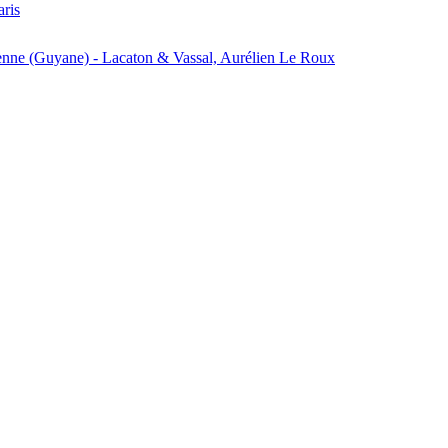
aris
enne (Guyane) - Lacaton & Vassal, Aurélien Le Roux