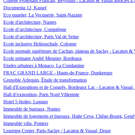
Collège Protestant Français, Beyrouth - Lacaton & Vassal associés à N
Documenta 12, Kassel
Eco quartier, La Vecquerie, Saint-Nazaire
Ecole d'architecture, Nantes
Ecole d\'architecture, Compiègne
Ecole d\'architecture, Paris Val de Seine
Ecole inclusive Heliosschule, Cologne
Ecole normale supérieure de Cachan, plateau de Saclay - Lacaton & 
Ecole primaire André Meunier, Bordeaux
Etudes urbaines à Monaco, La Condamine
FRAC GRAND LARGE - Hauts-de-France, Dunkerque
Grenoble Arlequin, Étude de transformation
Hall d'Expositions et de Congrès, Bordeaux Lac - Lacaton & Vassal
Hall d\'exposition, Paris Nord Villepinte
Hotel 5 étoiles, Lugano
Immeuble de bureaux, Nantes
Immeuble de logements et bureaux, Halte Ceva, Chêne-Bourg, Genè
Immeuble villa, Poitiers
Learning Center, Paris-Saclay / Lacaton & Vassal, Druot