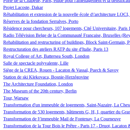
Porte de la Chapelle, Paris, étude pour l'aménagement et la densificat
Projet Lacoste, Dakar
Réhabilitation et extension de la nouvelle école d\'architecture LOCI
Réserves de la fondation Serralves, Porto
Résidence pour chercheurs, 107 logements, Cité Universitaire, Paris 
Radio Télévision Belge de la Communauté Française, Bruxelles (Rey
Rehabilitation and restructuring of buildings, Block Saint-Germain, P
Restructuration des ateliers RATP du site d'Italie, Paris 13
Royal College of Art, Battersea South, London
Salle de spectacle polyvalente, Lille
Siège de la CREA, Rouen - Lacaton & Vassal, Puech & Savoy
Station de ski Klekovaca, Bosnie-Herzégovine
The Architecture Foundation, London
The Museum of the 20th century, Berlin
Tour, Warsaw
Transformation d'un immeuble de logements, Saint-Nazaire, La Ches
Transformation de 530 logements, bâtiments G, H, I, quartier du Gra
Transformation de l\'immeuble Mail de Fontenay, La Courneuve
Transformation de la Tour Bois le Prêtre - Paris 17 - Druot, Lacaton 