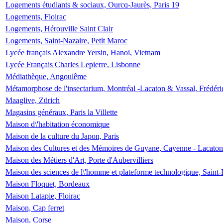
Logements étudiants & sociaux, Ourcq-Jaurès, Paris 19
Logements, Floirac
Logements, Hérouville Saint Clair
Logements, Saint-Nazaire, Petit Maroc
Lycée français Alexandre Yersin, Hanoi, Vietnam
Lycée Français Charles Lepierre, Lisbonne
Médiathèque, Angoulême
Métamorphose de l'insectarium, Montréal -Lacaton & Vassal, Frédéri
Maaglive, Zürich
Magasins généraux, Paris la Villette
Maison d\'habitation économique
Maison de la culture du Japon, Paris
Maison des Cultures et des Mémoires de Guyane, Cayenne - Lacaton
Maison des Métiers d'Art, Porte d'Aubervilliers
Maison des sciences de l\'homme et plateforme technologique, Saint
Maison Floquet, Bordeaux
Maison Latapie, Floirac
Maison, Cap ferret
Maison, Corse