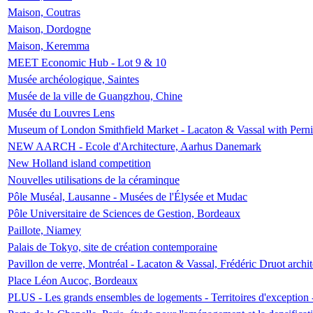
Maison, Coutras
Maison, Dordogne
Maison, Keremma
MEET Economic Hub - Lot 9 & 10
Musée archéologique, Saintes
Musée de la ville de Guangzhou, Chine
Musée du Louvres Lens
Museum of London Smithfield Market - Lacaton & Vassal with Pernil
NEW AARCH - Ecole d'Architecture, Aarhus Danemark
New Holland island competition
Nouvelles utilisations de la céraminque
Pôle Muséal, Lausanne - Musées de l'Élysée et Mudac
Pôle Universitaire de Sciences de Gestion, Bordeaux
Paillote, Niamey
Palais de Tokyo, site de création contemporaine
Pavillon de verre, Montréal - Lacaton & Vassal, Frédéric Druot arch
Place Léon Aucoc, Bordeaux
PLUS - Les grands ensembles de logements - Territoires d'exception 