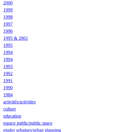
2000
1999
1998
1997
1996
1995 & 2001
1995
1994
1994
1993
1992
1991
1990
1984
activités/activities
culture
education
espace public/public space
etudes urbaines/urban planning