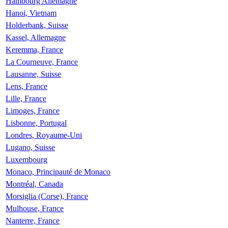
Hambourg Allemagne
Hanoi, Vietnam
Holderbank, Suisse
Kassel, Allemagne
Keremma, France
La Courneuve, France
Lausanne, Suisse
Lens, France
Lille, France
Limoges, France
Lisbonne, Portugal
Londres, Royaume-Uni
Lugano, Suisse
Luxembourg
Monaco, Principauté de Monaco
Montréal, Canada
Morsiglia (Corse), France
Mulhouse, France
Nanterre, France