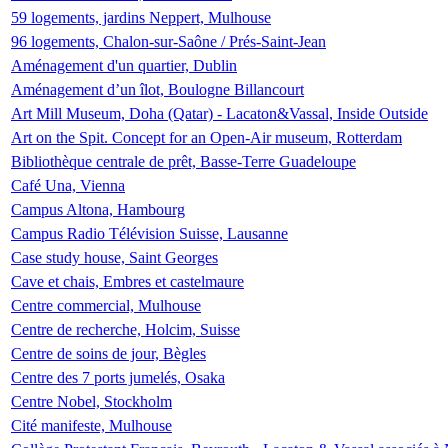
59 logements, jardins Neppert, Mulhouse
96 logements, Chalon-sur-Saône / Prés-Saint-Jean
Aménagement d'un quartier, Dublin
Aménagement d’un îlot, Boulogne Billancourt
Art Mill Museum, Doha (Qatar) - Lacaton&Vassal, Inside Outside
Art on the Spit. Concept for an Open-Air museum, Rotterdam
Bibliothèque centrale de prêt, Basse-Terre Guadeloupe
Café Una, Vienna
Campus Altona, Hambourg
Campus Radio Télévision Suisse, Lausanne
Case study house, Saint Georges
Cave et chais, Embres et castelmaure
Centre commercial, Mulhouse
Centre de recherche, Holcim, Suisse
Centre de soins de jour, Bègles
Centre des 7 ports jumelés, Osaka
Centre Nobel, Stockholm
Cité manifeste, Mulhouse