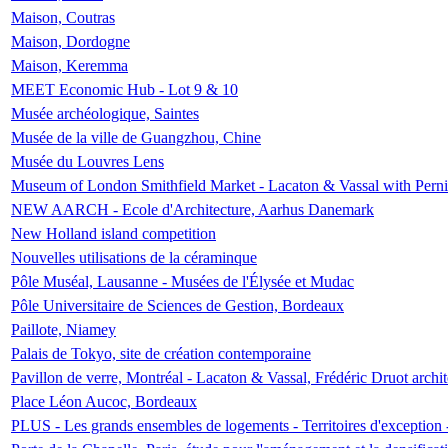
Maison, Coutras
Maison, Dordogne
Maison, Keremma
MEET Economic Hub - Lot 9 & 10
Musée archéologique, Saintes
Musée de la ville de Guangzhou, Chine
Musée du Louvres Lens
Museum of London Smithfield Market - Lacaton & Vassal with Pernil
NEW AARCH - Ecole d'Architecture, Aarhus Danemark
New Holland island competition
Nouvelles utilisations de la céraminque
Pôle Muséal, Lausanne - Musées de l'Élysée et Mudac
Pôle Universitaire de Sciences de Gestion, Bordeaux
Paillote, Niamey
Palais de Tokyo, site de création contemporaine
Pavillon de verre, Montréal - Lacaton & Vassal, Frédéric Druot arch
Place Léon Aucoc, Bordeaux
PLUS - Les grands ensembles de logements - Territoires d'exception 