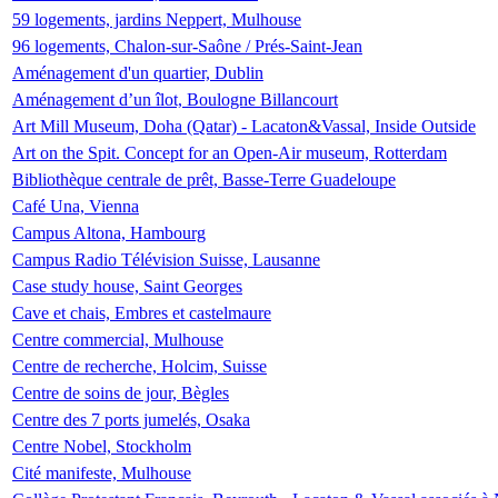
59 logements, jardins Neppert, Mulhouse
96 logements, Chalon-sur-Saône / Prés-Saint-Jean
Aménagement d'un quartier, Dublin
Aménagement d’un îlot, Boulogne Billancourt
Art Mill Museum, Doha (Qatar) - Lacaton&Vassal, Inside Outside
Art on the Spit. Concept for an Open-Air museum, Rotterdam
Bibliothèque centrale de prêt, Basse-Terre Guadeloupe
Café Una, Vienna
Campus Altona, Hambourg
Campus Radio Télévision Suisse, Lausanne
Case study house, Saint Georges
Cave et chais, Embres et castelmaure
Centre commercial, Mulhouse
Centre de recherche, Holcim, Suisse
Centre de soins de jour, Bègles
Centre des 7 ports jumelés, Osaka
Centre Nobel, Stockholm
Cité manifeste, Mulhouse