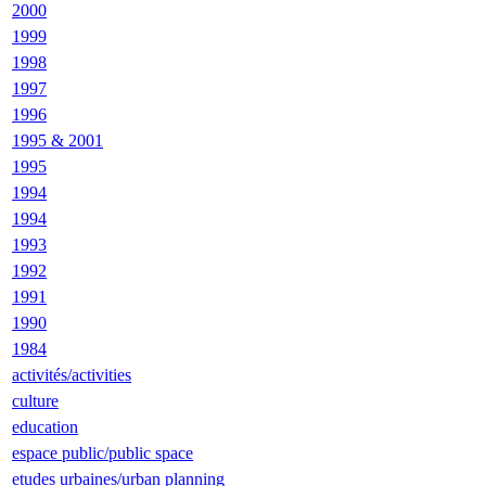
2000
1999
1998
1997
1996
1995 & 2001
1995
1994
1994
1993
1992
1991
1990
1984
activités/activities
culture
education
espace public/public space
etudes urbaines/urban planning