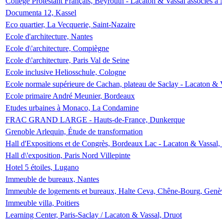
Collège Protestant Français, Beyrouth - Lacaton & Vassal associés à N
Documenta 12, Kassel
Eco quartier, La Vecquerie, Saint-Nazaire
Ecole d'architecture, Nantes
Ecole d\'architecture, Compiègne
Ecole d\'architecture, Paris Val de Seine
Ecole inclusive Heliosschule, Cologne
Ecole normale supérieure de Cachan, plateau de Saclay - Lacaton & 
Ecole primaire André Meunier, Bordeaux
Etudes urbaines à Monaco, La Condamine
FRAC GRAND LARGE - Hauts-de-France, Dunkerque
Grenoble Arlequin, Étude de transformation
Hall d'Expositions et de Congrès, Bordeaux Lac - Lacaton & Vassal
Hall d\'exposition, Paris Nord Villepinte
Hotel 5 étoiles, Lugano
Immeuble de bureaux, Nantes
Immeuble de logements et bureaux, Halte Ceva, Chêne-Bourg, Genè
Immeuble villa, Poitiers
Learning Center, Paris-Saclay / Lacaton & Vassal, Druot