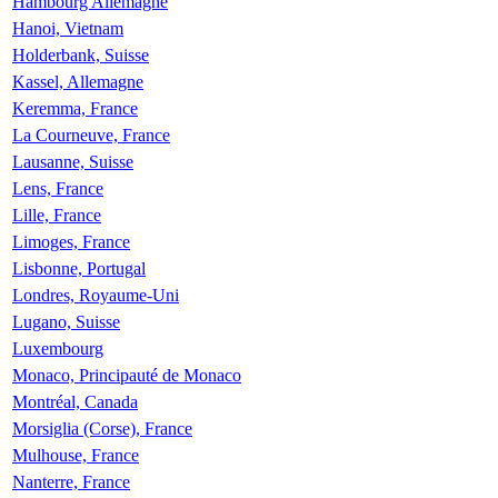
Hambourg Allemagne
Hanoi, Vietnam
Holderbank, Suisse
Kassel, Allemagne
Keremma, France
La Courneuve, France
Lausanne, Suisse
Lens, France
Lille, France
Limoges, France
Lisbonne, Portugal
Londres, Royaume-Uni
Lugano, Suisse
Luxembourg
Monaco, Principauté de Monaco
Montréal, Canada
Morsiglia (Corse), France
Mulhouse, France
Nanterre, France