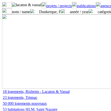
projets / projects
publications
agence
nom / name
Dunkerque, F
année / year
catégorie
18 logements, Rixheim - Lacaton & Vassal
23 logements, Trignac
50 000 logements nouveaux
53 habitations HLM, Saint Nazaire