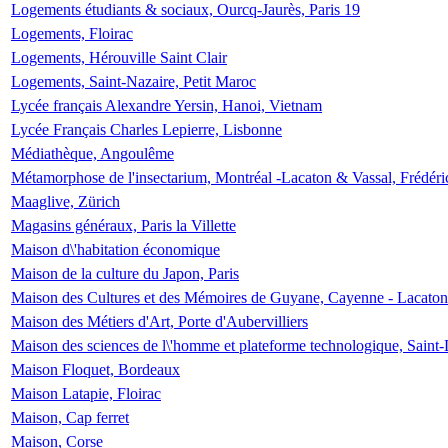
Logements étudiants & sociaux, Ourcq-Jaurès, Paris 19
Logements, Floirac
Logements, Hérouville Saint Clair
Logements, Saint-Nazaire, Petit Maroc
Lycée français Alexandre Yersin, Hanoi, Vietnam
Lycée Français Charles Lepierre, Lisbonne
Médiathèque, Angoulême
Métamorphose de l'insectarium, Montréal -Lacaton & Vassal, Frédéri
Maaglive, Zürich
Magasins généraux, Paris la Villette
Maison d\'habitation économique
Maison de la culture du Japon, Paris
Maison des Cultures et des Mémoires de Guyane, Cayenne - Lacaton
Maison des Métiers d'Art, Porte d'Aubervilliers
Maison des sciences de l\'homme et plateforme technologique, Saint
Maison Floquet, Bordeaux
Maison Latapie, Floirac
Maison, Cap ferret
Maison, Corse