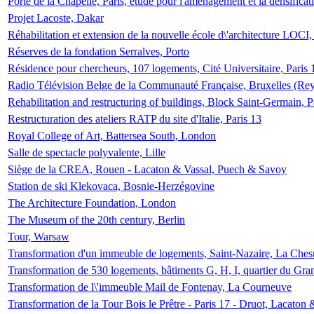
Porte de la Chapelle, Paris, étude pour l'aménagement et la densificat
Projet Lacoste, Dakar
Réhabilitation et extension de la nouvelle école d\'architecture LOCI
Réserves de la fondation Serralves, Porto
Résidence pour chercheurs, 107 logements, Cité Universitaire, Paris 
Radio Télévision Belge de la Communauté Française, Bruxelles (Rey
Rehabilitation and restructuring of buildings, Block Saint-Germain, P
Restructuration des ateliers RATP du site d'Italie, Paris 13
Royal College of Art, Battersea South, London
Salle de spectacle polyvalente, Lille
Siège de la CREA, Rouen - Lacaton & Vassal, Puech & Savoy
Station de ski Klekovaca, Bosnie-Herzégovine
The Architecture Foundation, London
The Museum of the 20th century, Berlin
Tour, Warsaw
Transformation d'un immeuble de logements, Saint-Nazaire, La Ches
Transformation de 530 logements, bâtiments G, H, I, quartier du Gra
Transformation de l\'immeuble Mail de Fontenay, La Courneuve
Transformation de la Tour Bois le Prêtre - Paris 17 - Druot, Lacaton 