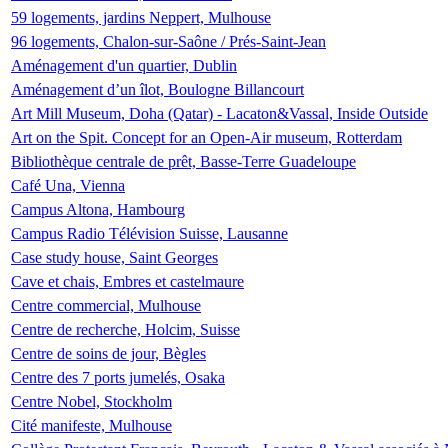
59 logements, jardins Neppert, Mulhouse
96 logements, Chalon-sur-Saône / Prés-Saint-Jean
Aménagement d'un quartier, Dublin
Aménagement d’un îlot, Boulogne Billancourt
Art Mill Museum, Doha (Qatar) - Lacaton&Vassal, Inside Outside
Art on the Spit. Concept for an Open-Air museum, Rotterdam
Bibliothèque centrale de prêt, Basse-Terre Guadeloupe
Café Una, Vienna
Campus Altona, Hambourg
Campus Radio Télévision Suisse, Lausanne
Case study house, Saint Georges
Cave et chais, Embres et castelmaure
Centre commercial, Mulhouse
Centre de recherche, Holcim, Suisse
Centre de soins de jour, Bègles
Centre des 7 ports jumelés, Osaka
Centre Nobel, Stockholm
Cité manifeste, Mulhouse