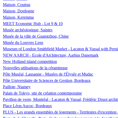
Maison, Coutras
Maison, Dordogne
Maison, Keremma
MEET Economic Hub - Lot 9 & 10
Musée archéologique, Saintes
Musée de la ville de Guangzhou, Chine
Musée du Louvres Lens
Museum of London Smithfield Market - Lacaton & Vassal with Pernil
NEW AARCH - Ecole d'Architecture, Aarhus Danemark
New Holland island competition
Nouvelles utilisations de la céraminque
Pôle Muséal, Lausanne - Musées de l'Élysée et Mudac
Pôle Universitaire de Sciences de Gestion, Bordeaux
Paillote, Niamey
Palais de Tokyo, site de création contemporaine
Pavillon de verre, Montréal - Lacaton & Vassal, Frédéric Druot arch
Place Léon Aucoc, Bordeaux
PLUS - Les grands ensembles de logements - Territoires d'exception 