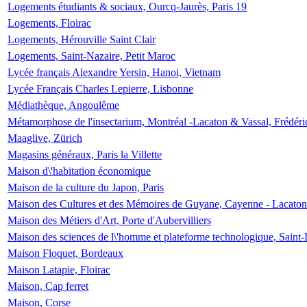
Logements étudiants & sociaux, Ourcq-Jaurès, Paris 19
Logements, Floirac
Logements, Hérouville Saint Clair
Logements, Saint-Nazaire, Petit Maroc
Lycée français Alexandre Yersin, Hanoi, Vietnam
Lycée Français Charles Lepierre, Lisbonne
Médiathèque, Angoulême
Métamorphose de l'insectarium, Montréal -Lacaton & Vassal, Frédéri
Maaglive, Zürich
Magasins généraux, Paris la Villette
Maison d\'habitation économique
Maison de la culture du Japon, Paris
Maison des Cultures et des Mémoires de Guyane, Cayenne - Lacaton
Maison des Métiers d'Art, Porte d'Aubervilliers
Maison des sciences de l\'homme et plateforme technologique, Saint
Maison Floquet, Bordeaux
Maison Latapie, Floirac
Maison, Cap ferret
Maison, Corse