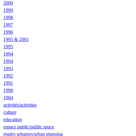
2000
1999
1998
1997
1996
1995 & 2001
1995
1994
1994
1993
1992
1991
1990
1984
activités/activities
culture
education
espace public/public space
etudes urbaines/urban planning