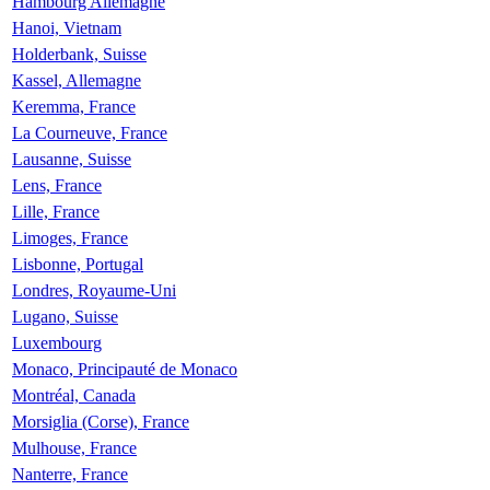
Hambourg Allemagne
Hanoi, Vietnam
Holderbank, Suisse
Kassel, Allemagne
Keremma, France
La Courneuve, France
Lausanne, Suisse
Lens, France
Lille, France
Limoges, France
Lisbonne, Portugal
Londres, Royaume-Uni
Lugano, Suisse
Luxembourg
Monaco, Principauté de Monaco
Montréal, Canada
Morsiglia (Corse), France
Mulhouse, France
Nanterre, France