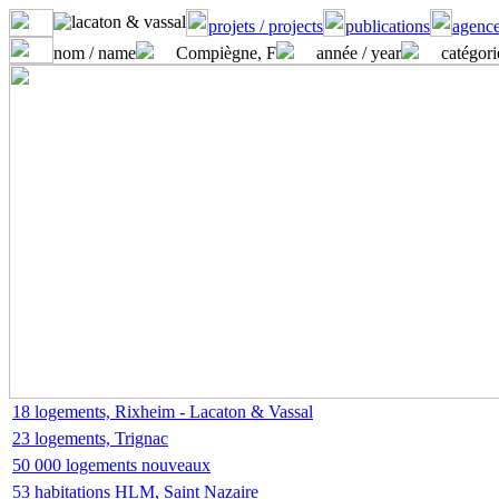
projets / projects
publications
agence
nom / name
Compiègne, F
année / year
catégori
18 logements, Rixheim - Lacaton & Vassal
23 logements, Trignac
50 000 logements nouveaux
53 habitations HLM, Saint Nazaire