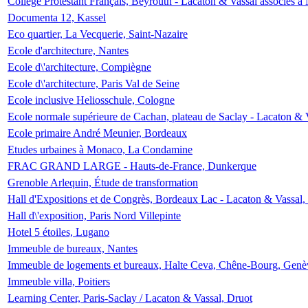
Collège Protestant Français, Beyrouth - Lacaton & Vassal associés à N
Documenta 12, Kassel
Eco quartier, La Vecquerie, Saint-Nazaire
Ecole d'architecture, Nantes
Ecole d\'architecture, Compiègne
Ecole d\'architecture, Paris Val de Seine
Ecole inclusive Heliosschule, Cologne
Ecole normale supérieure de Cachan, plateau de Saclay - Lacaton & 
Ecole primaire André Meunier, Bordeaux
Etudes urbaines à Monaco, La Condamine
FRAC GRAND LARGE - Hauts-de-France, Dunkerque
Grenoble Arlequin, Étude de transformation
Hall d'Expositions et de Congrès, Bordeaux Lac - Lacaton & Vassal
Hall d\'exposition, Paris Nord Villepinte
Hotel 5 étoiles, Lugano
Immeuble de bureaux, Nantes
Immeuble de logements et bureaux, Halte Ceva, Chêne-Bourg, Genè
Immeuble villa, Poitiers
Learning Center, Paris-Saclay / Lacaton & Vassal, Druot