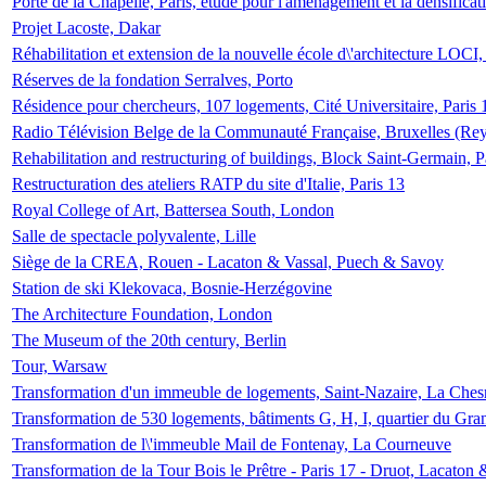
Porte de la Chapelle, Paris, étude pour l'aménagement et la densificat
Projet Lacoste, Dakar
Réhabilitation et extension de la nouvelle école d\'architecture LOCI
Réserves de la fondation Serralves, Porto
Résidence pour chercheurs, 107 logements, Cité Universitaire, Paris 
Radio Télévision Belge de la Communauté Française, Bruxelles (Rey
Rehabilitation and restructuring of buildings, Block Saint-Germain, P
Restructuration des ateliers RATP du site d'Italie, Paris 13
Royal College of Art, Battersea South, London
Salle de spectacle polyvalente, Lille
Siège de la CREA, Rouen - Lacaton & Vassal, Puech & Savoy
Station de ski Klekovaca, Bosnie-Herzégovine
The Architecture Foundation, London
The Museum of the 20th century, Berlin
Tour, Warsaw
Transformation d'un immeuble de logements, Saint-Nazaire, La Ches
Transformation de 530 logements, bâtiments G, H, I, quartier du Gra
Transformation de l\'immeuble Mail de Fontenay, La Courneuve
Transformation de la Tour Bois le Prêtre - Paris 17 - Druot, Lacaton 