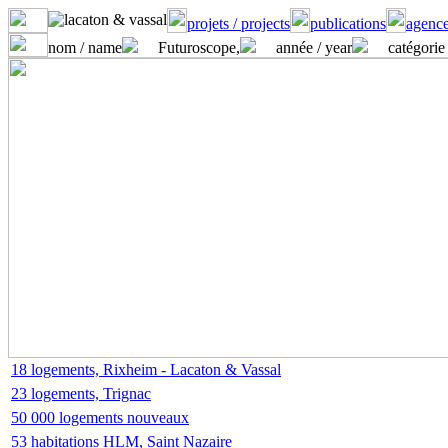
projets / projects
publications
agence
nom / name
Futuroscope,
année / year
catégorie 
18 logements, Rixheim - Lacaton & Vassal
23 logements, Trignac
50 000 logements nouveaux
53 habitations HLM, Saint Nazaire