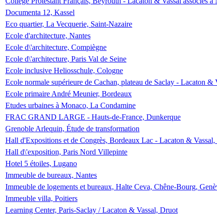
Collège Protestant Français, Beyrouth - Lacaton & Vassal associés à N
Documenta 12, Kassel
Eco quartier, La Vecquerie, Saint-Nazaire
Ecole d'architecture, Nantes
Ecole d\'architecture, Compiègne
Ecole d\'architecture, Paris Val de Seine
Ecole inclusive Heliosschule, Cologne
Ecole normale supérieure de Cachan, plateau de Saclay - Lacaton & 
Ecole primaire André Meunier, Bordeaux
Etudes urbaines à Monaco, La Condamine
FRAC GRAND LARGE - Hauts-de-France, Dunkerque
Grenoble Arlequin, Étude de transformation
Hall d'Expositions et de Congrès, Bordeaux Lac - Lacaton & Vassal
Hall d\'exposition, Paris Nord Villepinte
Hotel 5 étoiles, Lugano
Immeuble de bureaux, Nantes
Immeuble de logements et bureaux, Halte Ceva, Chêne-Bourg, Genè
Immeuble villa, Poitiers
Learning Center, Paris-Saclay / Lacaton & Vassal, Druot