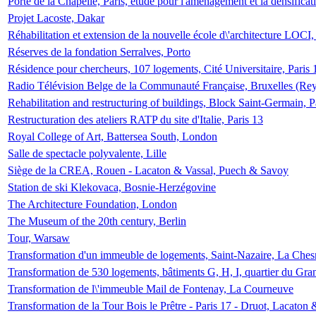
Porte de la Chapelle, Paris, étude pour l'aménagement et la densificat
Projet Lacoste, Dakar
Réhabilitation et extension de la nouvelle école d\'architecture LOCI
Réserves de la fondation Serralves, Porto
Résidence pour chercheurs, 107 logements, Cité Universitaire, Paris 
Radio Télévision Belge de la Communauté Française, Bruxelles (Rey
Rehabilitation and restructuring of buildings, Block Saint-Germain, P
Restructuration des ateliers RATP du site d'Italie, Paris 13
Royal College of Art, Battersea South, London
Salle de spectacle polyvalente, Lille
Siège de la CREA, Rouen - Lacaton & Vassal, Puech & Savoy
Station de ski Klekovaca, Bosnie-Herzégovine
The Architecture Foundation, London
The Museum of the 20th century, Berlin
Tour, Warsaw
Transformation d'un immeuble de logements, Saint-Nazaire, La Ches
Transformation de 530 logements, bâtiments G, H, I, quartier du Gra
Transformation de l\'immeuble Mail de Fontenay, La Courneuve
Transformation de la Tour Bois le Prêtre - Paris 17 - Druot, Lacaton 