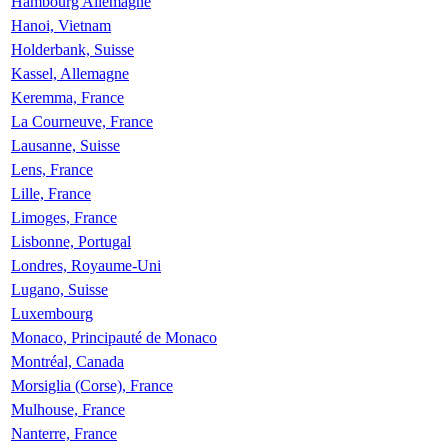
Hambourg Allemagne
Hanoi, Vietnam
Holderbank, Suisse
Kassel, Allemagne
Keremma, France
La Courneuve, France
Lausanne, Suisse
Lens, France
Lille, France
Limoges, France
Lisbonne, Portugal
Londres, Royaume-Uni
Lugano, Suisse
Luxembourg
Monaco, Principauté de Monaco
Montréal, Canada
Morsiglia (Corse), France
Mulhouse, France
Nanterre, France