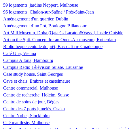
59 logements, jardins Neppert, Mulhouse
96 logements, Chalon-sur-Saône / Prés-Saint-Jean
Aménagement d'un quartier, Dublin
Aménagement d’un îlot, Boulogne Billancourt
Art Mill Museum, Doha (Qatar) - Lacaton&Vassal, Inside Outside
Art on the Spit. Concept for an Open-Air museum, Rotterdam
Bibliothèque centrale de prêt, Basse-Terre Guadeloupe
Café Una, Vienna
Campus Altona, Hambourg
Campus Radio Télévision Suisse, Lausanne
Case study house, Saint Georges
Cave et chais, Embres et castelmaure
Centre commercial, Mulhouse
Centre de recherche, Holcim, Suisse
Centre de soins de jour, Bègles
Centre des 7 ports jumelés, Osaka
Centre Nobel, Stockholm
Cité manifeste, Mulhouse