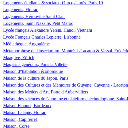
Logements étudiants & sociaux, Ourcq-Jaurès, Paris 19
Logements, Floirac
Logements, Hérouville Saint Clair
Logements, Saint-Nazaire, Petit Maroc
Lycée français Alexandre Yersin, Hanoi, Vietnam
Lycée Français Charles Lepierre, Lisbonne
Médiathèque, Angoulême
Métamorphose de l'insectarium, Montréal -Lacaton & Vassal, Frédéri
Maaglive, Zürich
Magasins généraux, Paris la Villette
Maison d\'habitation économique
Maison de la culture du Japon, Paris
Maison des Cultures et des Mémoires de Guyane, Cayenne - Lacaton
Maison des Métiers d'Art, Porte d'Aubervilliers
Maison des sciences de l\'homme et plateforme technologique, Saint
Maison Floquet, Bordeaux
Maison Latapie, Floirac
Maison, Cap ferret
Maison, Corse