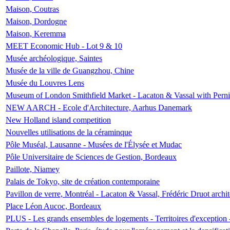
Maison, Coutras
Maison, Dordogne
Maison, Keremma
MEET Economic Hub - Lot 9 & 10
Musée archéologique, Saintes
Musée de la ville de Guangzhou, Chine
Musée du Louvres Lens
Museum of London Smithfield Market - Lacaton & Vassal with Pernil
NEW AARCH - Ecole d'Architecture, Aarhus Danemark
New Holland island competition
Nouvelles utilisations de la céraminque
Pôle Muséal, Lausanne - Musées de l'Élysée et Mudac
Pôle Universitaire de Sciences de Gestion, Bordeaux
Paillote, Niamey
Palais de Tokyo, site de création contemporaine
Pavillon de verre, Montréal - Lacaton & Vassal, Frédéric Druot arch
Place Léon Aucoc, Bordeaux
PLUS - Les grands ensembles de logements - Territoires d'exception 