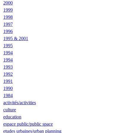
2000
1999
1998
1997
1996
1995 & 2001
1995
1994
1994
1993
1992
1991
1990
1984
activités/activities
culture
education
espace public/public space
etudes urbaines/urban planning