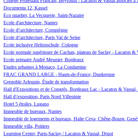
Collège Protestant Français, Beyrouth - Lacaton & Vassal associés à N
Documenta 12, Kassel
Eco quartier, La Vecquerie, Saint-Nazaire
Ecole d'architecture, Nantes
Ecole d\'architecture, Compiègne
Ecole d\'architecture, Paris Val de Seine
Ecole inclusive Heliosschule, Cologne
Ecole normale supérieure de Cachan, plateau de Saclay - Lacaton & 
Ecole primaire André Meunier, Bordeaux
Etudes urbaines à Monaco, La Condamine
FRAC GRAND LARGE - Hauts-de-France, Dunkerque
Grenoble Arlequin, Étude de transformation
Hall d'Expositions et de Congrès, Bordeaux Lac - Lacaton & Vassal
Hall d\'exposition, Paris Nord Villepinte
Hotel 5 étoiles, Lugano
Immeuble de bureaux, Nantes
Immeuble de logements et bureaux, Halte Ceva, Chêne-Bourg, Genè
Immeuble villa, Poitiers
Learning Center, Paris-Saclay / Lacaton & Vassal, Druot