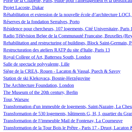
Porte de la Chapelle, Paris, étude pour l'aménagement et la densificat
Projet Lacoste, Dakar
Réhabilitation et extension de la nouvelle école d\'architecture LOCI
Réserves de la fondation Serralves, Porto
Résidence pour chercheurs, 107 logements, Cité Universitaire, Paris 
Radio Télévision Belge de la Communauté Française, Bruxelles (Rey
Rehabilitation and restructuring of buildings, Block Saint-Germain, P
Restructuration des ateliers RATP du site d'Italie, Paris 13
Royal College of Art, Battersea South, London
Salle de spectacle polyvalente, Lille
Siège de la CREA, Rouen - Lacaton & Vassal, Puech & Savoy
Station de ski Klekovaca, Bosnie-Herzégovine
The Architecture Foundation, London
The Museum of the 20th century, Berlin
Tour, Warsaw
Transformation d'un immeuble de logements, Saint-Nazaire, La Ches
Transformation de 530 logements, bâtiments G, H, I, quartier du Gra
Transformation de l\'immeuble Mail de Fontenay, La Courneuve
Transformation de la Tour Bois le Prêtre - Paris 17 - Druot, Lacaton 