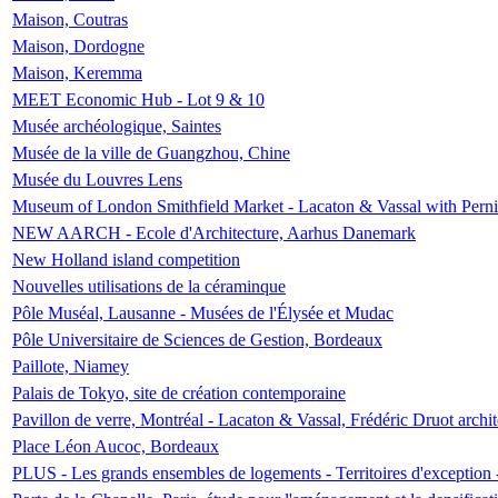
Maison, Coutras
Maison, Dordogne
Maison, Keremma
MEET Economic Hub - Lot 9 & 10
Musée archéologique, Saintes
Musée de la ville de Guangzhou, Chine
Musée du Louvres Lens
Museum of London Smithfield Market - Lacaton & Vassal with Pernil
NEW AARCH - Ecole d'Architecture, Aarhus Danemark
New Holland island competition
Nouvelles utilisations de la céraminque
Pôle Muséal, Lausanne - Musées de l'Élysée et Mudac
Pôle Universitaire de Sciences de Gestion, Bordeaux
Paillote, Niamey
Palais de Tokyo, site de création contemporaine
Pavillon de verre, Montréal - Lacaton & Vassal, Frédéric Druot arch
Place Léon Aucoc, Bordeaux
PLUS - Les grands ensembles de logements - Territoires d'exception 