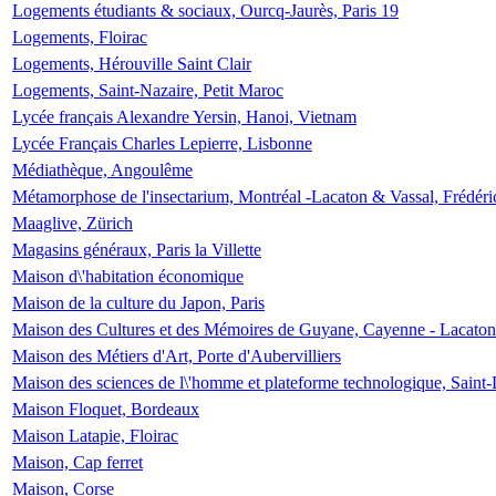
Logements étudiants & sociaux, Ourcq-Jaurès, Paris 19
Logements, Floirac
Logements, Hérouville Saint Clair
Logements, Saint-Nazaire, Petit Maroc
Lycée français Alexandre Yersin, Hanoi, Vietnam
Lycée Français Charles Lepierre, Lisbonne
Médiathèque, Angoulême
Métamorphose de l'insectarium, Montréal -Lacaton & Vassal, Frédéri
Maaglive, Zürich
Magasins généraux, Paris la Villette
Maison d\'habitation économique
Maison de la culture du Japon, Paris
Maison des Cultures et des Mémoires de Guyane, Cayenne - Lacaton
Maison des Métiers d'Art, Porte d'Aubervilliers
Maison des sciences de l\'homme et plateforme technologique, Saint
Maison Floquet, Bordeaux
Maison Latapie, Floirac
Maison, Cap ferret
Maison, Corse