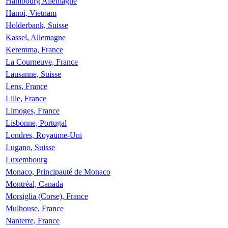
Hambourg Allemagne
Hanoi, Vietnam
Holderbank, Suisse
Kassel, Allemagne
Keremma, France
La Courneuve, France
Lausanne, Suisse
Lens, France
Lille, France
Limoges, France
Lisbonne, Portugal
Londres, Royaume-Uni
Lugano, Suisse
Luxembourg
Monaco, Principauté de Monaco
Montréal, Canada
Morsiglia (Corse), France
Mulhouse, France
Nanterre, France