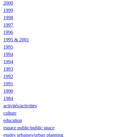
2000
1999
1998
1997
1996
1995 & 2001
1995
1994
1994
1993
1992
1991
1990
1984
activités/activities
culture
education
espace public/public space
etudes urbaines/urban planning