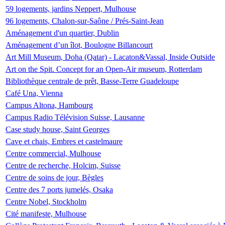
59 logements, jardins Neppert, Mulhouse
96 logements, Chalon-sur-Saône / Prés-Saint-Jean
Aménagement d'un quartier, Dublin
Aménagement d’un îlot, Boulogne Billancourt
Art Mill Museum, Doha (Qatar) - Lacaton&Vassal, Inside Outside
Art on the Spit. Concept for an Open-Air museum, Rotterdam
Bibliothèque centrale de prêt, Basse-Terre Guadeloupe
Café Una, Vienna
Campus Altona, Hambourg
Campus Radio Télévision Suisse, Lausanne
Case study house, Saint Georges
Cave et chais, Embres et castelmaure
Centre commercial, Mulhouse
Centre de recherche, Holcim, Suisse
Centre de soins de jour, Bègles
Centre des 7 ports jumelés, Osaka
Centre Nobel, Stockholm
Cité manifeste, Mulhouse