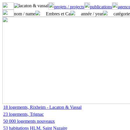
projets / projects
publications
agence
nom / name
Embres et Ca
année / year
catégorie
18 logements, Rixheim - Lacaton & Vassal
23 logements, Trignac
50 000 logements nouveaux
53 habitations HLM, Saint Nazaire