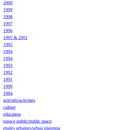
2000
1999
1998
1997
1996
1995 & 2001
1995
1994
1994
1993
1992
1991
1990
1984
activités/activities
culture
education
espace public/public space
etudes urbaines/urban planning