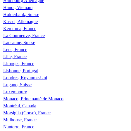
Hambourg Allemagne
Hanoi, Vietnam
Holderbank, Suisse
Kassel, Allemagne
Keremma, France
La Courneuve, France
Lausanne, Suisse
Lens, France
Lille, France
Limoges, France
Lisbonne, Portugal
Londres, Royaume-Uni
Lugano, Suisse
Luxembourg
Monaco, Principauté de Monaco
Montréal, Canada
Morsiglia (Corse), France
Mulhouse, France
Nanterre, France