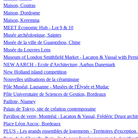
Maison, Coutras
Maison, Dordogne
Maison, Keremma
MEET Economic Hub - Lot 9 & 10
Musée archéologique, Saintes
Musée de la ville de Guangzhou, Chine
Musée du Louvres Lens
Museum of London Smithfield Market - Lacaton & Vassal with Pernil
NEW AARCH - Ecole d'Architecture, Aarhus Danemark
New Holland island competition
Nouvelles utilisations de la céraminque
Pôle Muséal, Lausanne - Musées de l'Élysée et Mudac
Pôle Universitaire de Sciences de Gestion, Bordeaux
Paillote, Niamey
Palais de Tokyo, site de création contemporaine
Pavillon de verre, Montréal - Lacaton & Vassal, Frédéric Druot arch
Place Léon Aucoc, Bordeaux
PLUS - Les grands ensembles de logements - Territoires d'exception 