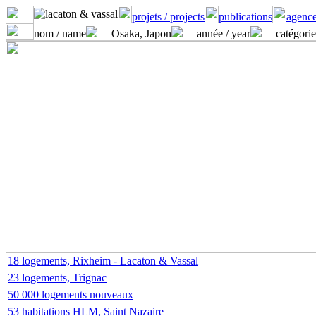
projets / projects
publications
agence
nom / name
Osaka, Japon
année / year
catégorie
18 logements, Rixheim - Lacaton & Vassal
23 logements, Trignac
50 000 logements nouveaux
53 habitations HLM, Saint Nazaire