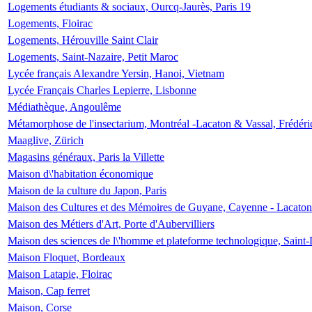
Logements étudiants & sociaux, Ourcq-Jaurès, Paris 19
Logements, Floirac
Logements, Hérouville Saint Clair
Logements, Saint-Nazaire, Petit Maroc
Lycée français Alexandre Yersin, Hanoi, Vietnam
Lycée Français Charles Lepierre, Lisbonne
Médiathèque, Angoulême
Métamorphose de l'insectarium, Montréal -Lacaton & Vassal, Frédéri
Maaglive, Zürich
Magasins généraux, Paris la Villette
Maison d\'habitation économique
Maison de la culture du Japon, Paris
Maison des Cultures et des Mémoires de Guyane, Cayenne - Lacaton
Maison des Métiers d'Art, Porte d'Aubervilliers
Maison des sciences de l\'homme et plateforme technologique, Saint
Maison Floquet, Bordeaux
Maison Latapie, Floirac
Maison, Cap ferret
Maison, Corse