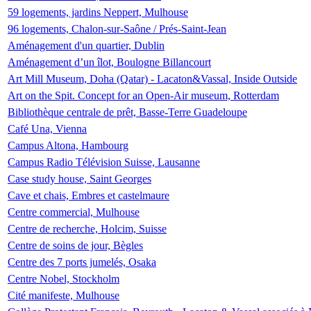
59 logements, jardins Neppert, Mulhouse
96 logements, Chalon-sur-Saône / Prés-Saint-Jean
Aménagement d'un quartier, Dublin
Aménagement d’un îlot, Boulogne Billancourt
Art Mill Museum, Doha (Qatar) - Lacaton&Vassal, Inside Outside
Art on the Spit. Concept for an Open-Air museum, Rotterdam
Bibliothèque centrale de prêt, Basse-Terre Guadeloupe
Café Una, Vienna
Campus Altona, Hambourg
Campus Radio Télévision Suisse, Lausanne
Case study house, Saint Georges
Cave et chais, Embres et castelmaure
Centre commercial, Mulhouse
Centre de recherche, Holcim, Suisse
Centre de soins de jour, Bègles
Centre des 7 ports jumelés, Osaka
Centre Nobel, Stockholm
Cité manifeste, Mulhouse