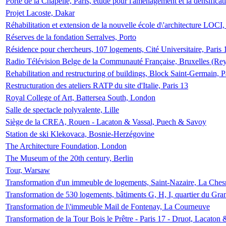
Porte de la Chapelle, Paris, étude pour l'aménagement et la densificat
Projet Lacoste, Dakar
Réhabilitation et extension de la nouvelle école d\'architecture LOCI
Réserves de la fondation Serralves, Porto
Résidence pour chercheurs, 107 logements, Cité Universitaire, Paris 
Radio Télévision Belge de la Communauté Française, Bruxelles (Rey
Rehabilitation and restructuring of buildings, Block Saint-Germain, P
Restructuration des ateliers RATP du site d'Italie, Paris 13
Royal College of Art, Battersea South, London
Salle de spectacle polyvalente, Lille
Siège de la CREA, Rouen - Lacaton & Vassal, Puech & Savoy
Station de ski Klekovaca, Bosnie-Herzégovine
The Architecture Foundation, London
The Museum of the 20th century, Berlin
Tour, Warsaw
Transformation d'un immeuble de logements, Saint-Nazaire, La Ches
Transformation de 530 logements, bâtiments G, H, I, quartier du Gra
Transformation de l\'immeuble Mail de Fontenay, La Courneuve
Transformation de la Tour Bois le Prêtre - Paris 17 - Druot, Lacaton 