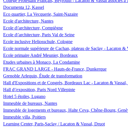
Collège Protestant Français, Beyrouth - Lacaton & Vassal associés à N
Documenta 12, Kassel
Eco quartier, La Vecquerie, Saint-Nazaire
Ecole d'architecture, Nantes
Ecole d\'architecture, Compiègne
Ecole d\'architecture, Paris Val de Seine
Ecole inclusive Heliosschule, Cologne
Ecole normale supérieure de Cachan, plateau de Saclay - Lacaton & 
Ecole primaire André Meunier, Bordeaux
Etudes urbaines à Monaco, La Condamine
FRAC GRAND LARGE - Hauts-de-France, Dunkerque
Grenoble Arlequin, Étude de transformation
Hall d'Expositions et de Congrès, Bordeaux Lac - Lacaton & Vassal
Hall d\'exposition, Paris Nord Villepinte
Hotel 5 étoiles, Lugano
Immeuble de bureaux, Nantes
Immeuble de logements et bureaux, Halte Ceva, Chêne-Bourg, Genè
Immeuble villa, Poitiers
Learning Center, Paris-Saclay / Lacaton & Vassal, Druot