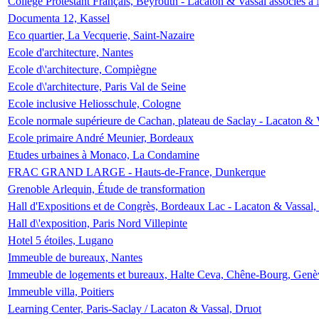
Collège Protestant Français, Beyrouth - Lacaton & Vassal associés à N
Documenta 12, Kassel
Eco quartier, La Vecquerie, Saint-Nazaire
Ecole d'architecture, Nantes
Ecole d\'architecture, Compiègne
Ecole d\'architecture, Paris Val de Seine
Ecole inclusive Heliosschule, Cologne
Ecole normale supérieure de Cachan, plateau de Saclay - Lacaton & 
Ecole primaire André Meunier, Bordeaux
Etudes urbaines à Monaco, La Condamine
FRAC GRAND LARGE - Hauts-de-France, Dunkerque
Grenoble Arlequin, Étude de transformation
Hall d'Expositions et de Congrès, Bordeaux Lac - Lacaton & Vassal
Hall d\'exposition, Paris Nord Villepinte
Hotel 5 étoiles, Lugano
Immeuble de bureaux, Nantes
Immeuble de logements et bureaux, Halte Ceva, Chêne-Bourg, Genè
Immeuble villa, Poitiers
Learning Center, Paris-Saclay / Lacaton & Vassal, Druot