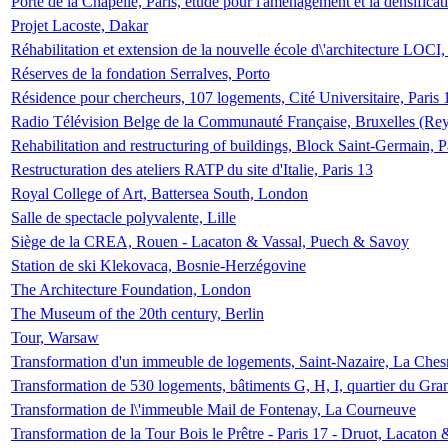
Porte de la Chapelle, Paris, étude pour l'aménagement et la densificat
Projet Lacoste, Dakar
Réhabilitation et extension de la nouvelle école d\'architecture LOCI
Réserves de la fondation Serralves, Porto
Résidence pour chercheurs, 107 logements, Cité Universitaire, Paris 
Radio Télévision Belge de la Communauté Française, Bruxelles (Rey
Rehabilitation and restructuring of buildings, Block Saint-Germain, P
Restructuration des ateliers RATP du site d'Italie, Paris 13
Royal College of Art, Battersea South, London
Salle de spectacle polyvalente, Lille
Siège de la CREA, Rouen - Lacaton & Vassal, Puech & Savoy
Station de ski Klekovaca, Bosnie-Herzégovine
The Architecture Foundation, London
The Museum of the 20th century, Berlin
Tour, Warsaw
Transformation d'un immeuble de logements, Saint-Nazaire, La Ches
Transformation de 530 logements, bâtiments G, H, I, quartier du Gra
Transformation de l\'immeuble Mail de Fontenay, La Courneuve
Transformation de la Tour Bois le Prêtre - Paris 17 - Druot, Lacaton 