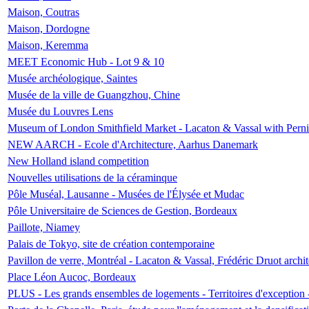
Maison, Coutras
Maison, Dordogne
Maison, Keremma
MEET Economic Hub - Lot 9 & 10
Musée archéologique, Saintes
Musée de la ville de Guangzhou, Chine
Musée du Louvres Lens
Museum of London Smithfield Market - Lacaton & Vassal with Pernil
NEW AARCH - Ecole d'Architecture, Aarhus Danemark
New Holland island competition
Nouvelles utilisations de la céraminque
Pôle Muséal, Lausanne - Musées de l'Élysée et Mudac
Pôle Universitaire de Sciences de Gestion, Bordeaux
Paillote, Niamey
Palais de Tokyo, site de création contemporaine
Pavillon de verre, Montréal - Lacaton & Vassal, Frédéric Druot arch
Place Léon Aucoc, Bordeaux
PLUS - Les grands ensembles de logements - Territoires d'exception 