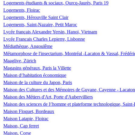
Logements étudiants & sociaux, Ourcq-Jaurès, Paris 19
Logements, Floirac
Logements, Hérouville Saint Clair
Logements, Saint-Nazaire, Petit Maroc
Lycée français Alexandre Yersin, Hanoi, Vietnam
Lycée Français Charles Lepierre, Lisbonne
Médiathèque, Angoulême
Métamorphose de l'insectarium, Montréal -Lacaton & Vassal, Frédéri
Maaglive, Zürich
Magasins généraux, Paris la Villette
Maison d\'habitation économique
Maison de la culture du Japon, Paris
Maison des Cultures et des Mémoires de Guyane, Cayenne - Lacaton
Maison des Métiers d'Art, Porte d'Aubervilliers
Maison des sciences de l\'homme et plateforme technologique, Saint
Maison Floquet, Bordeaux
Maison Latapie, Floirac
Maison, Cap ferret
Maison, Corse