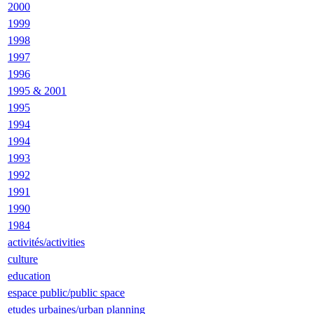
2000
1999
1998
1997
1996
1995 & 2001
1995
1994
1994
1993
1992
1991
1990
1984
activités/activities
culture
education
espace public/public space
etudes urbaines/urban planning