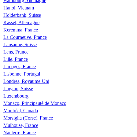
Hambourg Allemagne
Hanoi, Vietnam
Holderbank, Suisse
Kassel, Allemagne
Keremma, France
La Courneuve, France
Lausanne, Suisse
Lens, France
Lille, France
Limoges, France
Lisbonne, Portugal
Londres, Royaume-Uni
Lugano, Suisse
Luxembourg
Monaco, Principauté de Monaco
Montréal, Canada
Morsiglia (Corse), France
Mulhouse, France
Nanterre, France