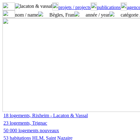
projets / projects
publications
agence
nom / name
Bègles, Fran
année / year
catégorie 
18 logements, Rixheim - Lacaton & Vassal
23 logements, Trignac
50 000 logements nouveaux
53 habitations HLM, Saint Nazaire