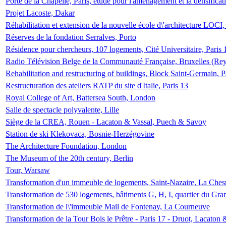
Porte de la Chapelle, Paris, étude pour l'aménagement et la densificat
Projet Lacoste, Dakar
Réhabilitation et extension de la nouvelle école d\'architecture LOCI
Réserves de la fondation Serralves, Porto
Résidence pour chercheurs, 107 logements, Cité Universitaire, Paris 
Radio Télévision Belge de la Communauté Française, Bruxelles (Rey
Rehabilitation and restructuring of buildings, Block Saint-Germain, P
Restructuration des ateliers RATP du site d'Italie, Paris 13
Royal College of Art, Battersea South, London
Salle de spectacle polyvalente, Lille
Siège de la CREA, Rouen - Lacaton & Vassal, Puech & Savoy
Station de ski Klekovaca, Bosnie-Herzégovine
The Architecture Foundation, London
The Museum of the 20th century, Berlin
Tour, Warsaw
Transformation d'un immeuble de logements, Saint-Nazaire, La Ches
Transformation de 530 logements, bâtiments G, H, I, quartier du Gra
Transformation de l\'immeuble Mail de Fontenay, La Courneuve
Transformation de la Tour Bois le Prêtre - Paris 17 - Druot, Lacaton 