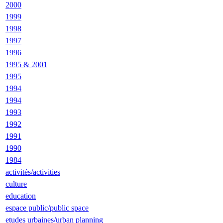
2000
1999
1998
1997
1996
1995 & 2001
1995
1994
1994
1993
1992
1991
1990
1984
activités/activities
culture
education
espace public/public space
etudes urbaines/urban planning