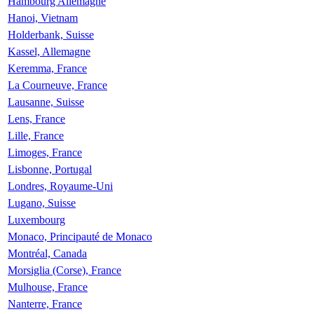
Hambourg Allemagne
Hanoi, Vietnam
Holderbank, Suisse
Kassel, Allemagne
Keremma, France
La Courneuve, France
Lausanne, Suisse
Lens, France
Lille, France
Limoges, France
Lisbonne, Portugal
Londres, Royaume-Uni
Lugano, Suisse
Luxembourg
Monaco, Principauté de Monaco
Montréal, Canada
Morsiglia (Corse), France
Mulhouse, France
Nanterre, France