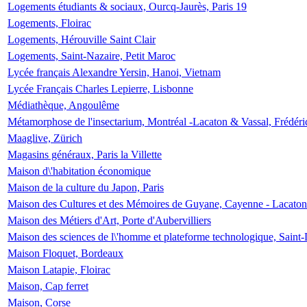
Logements étudiants & sociaux, Ourcq-Jaurès, Paris 19
Logements, Floirac
Logements, Hérouville Saint Clair
Logements, Saint-Nazaire, Petit Maroc
Lycée français Alexandre Yersin, Hanoi, Vietnam
Lycée Français Charles Lepierre, Lisbonne
Médiathèque, Angoulême
Métamorphose de l'insectarium, Montréal -Lacaton & Vassal, Frédéri
Maaglive, Zürich
Magasins généraux, Paris la Villette
Maison d\'habitation économique
Maison de la culture du Japon, Paris
Maison des Cultures et des Mémoires de Guyane, Cayenne - Lacaton
Maison des Métiers d'Art, Porte d'Aubervilliers
Maison des sciences de l\'homme et plateforme technologique, Saint
Maison Floquet, Bordeaux
Maison Latapie, Floirac
Maison, Cap ferret
Maison, Corse