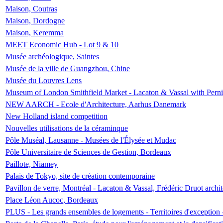
Maison, Coutras
Maison, Dordogne
Maison, Keremma
MEET Economic Hub - Lot 9 & 10
Musée archéologique, Saintes
Musée de la ville de Guangzhou, Chine
Musée du Louvres Lens
Museum of London Smithfield Market - Lacaton & Vassal with Pernil
NEW AARCH - Ecole d'Architecture, Aarhus Danemark
New Holland island competition
Nouvelles utilisations de la céraminque
Pôle Muséal, Lausanne - Musées de l'Élysée et Mudac
Pôle Universitaire de Sciences de Gestion, Bordeaux
Paillote, Niamey
Palais de Tokyo, site de création contemporaine
Pavillon de verre, Montréal - Lacaton & Vassal, Frédéric Druot arch
Place Léon Aucoc, Bordeaux
PLUS - Les grands ensembles de logements - Territoires d'exception 