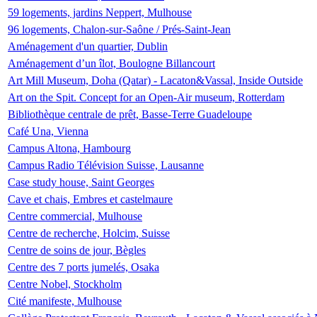
59 logements, jardins Neppert, Mulhouse
96 logements, Chalon-sur-Saône / Prés-Saint-Jean
Aménagement d'un quartier, Dublin
Aménagement d’un îlot, Boulogne Billancourt
Art Mill Museum, Doha (Qatar) - Lacaton&Vassal, Inside Outside
Art on the Spit. Concept for an Open-Air museum, Rotterdam
Bibliothèque centrale de prêt, Basse-Terre Guadeloupe
Café Una, Vienna
Campus Altona, Hambourg
Campus Radio Télévision Suisse, Lausanne
Case study house, Saint Georges
Cave et chais, Embres et castelmaure
Centre commercial, Mulhouse
Centre de recherche, Holcim, Suisse
Centre de soins de jour, Bègles
Centre des 7 ports jumelés, Osaka
Centre Nobel, Stockholm
Cité manifeste, Mulhouse