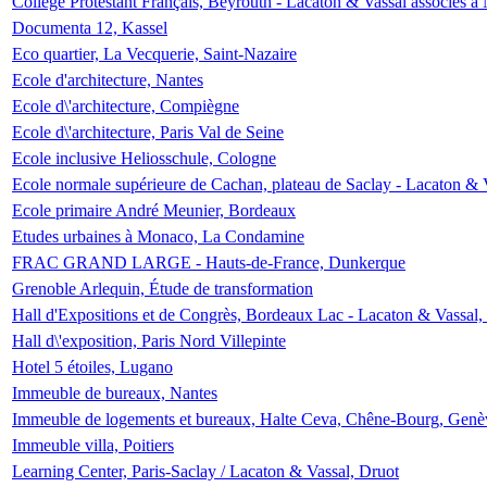
Collège Protestant Français, Beyrouth - Lacaton & Vassal associés à N
Documenta 12, Kassel
Eco quartier, La Vecquerie, Saint-Nazaire
Ecole d'architecture, Nantes
Ecole d\'architecture, Compiègne
Ecole d\'architecture, Paris Val de Seine
Ecole inclusive Heliosschule, Cologne
Ecole normale supérieure de Cachan, plateau de Saclay - Lacaton & 
Ecole primaire André Meunier, Bordeaux
Etudes urbaines à Monaco, La Condamine
FRAC GRAND LARGE - Hauts-de-France, Dunkerque
Grenoble Arlequin, Étude de transformation
Hall d'Expositions et de Congrès, Bordeaux Lac - Lacaton & Vassal
Hall d\'exposition, Paris Nord Villepinte
Hotel 5 étoiles, Lugano
Immeuble de bureaux, Nantes
Immeuble de logements et bureaux, Halte Ceva, Chêne-Bourg, Genè
Immeuble villa, Poitiers
Learning Center, Paris-Saclay / Lacaton & Vassal, Druot