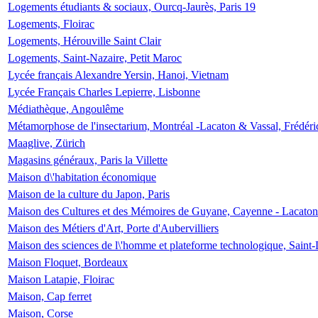
Logements étudiants & sociaux, Ourcq-Jaurès, Paris 19
Logements, Floirac
Logements, Hérouville Saint Clair
Logements, Saint-Nazaire, Petit Maroc
Lycée français Alexandre Yersin, Hanoi, Vietnam
Lycée Français Charles Lepierre, Lisbonne
Médiathèque, Angoulême
Métamorphose de l'insectarium, Montréal -Lacaton & Vassal, Frédéri
Maaglive, Zürich
Magasins généraux, Paris la Villette
Maison d\'habitation économique
Maison de la culture du Japon, Paris
Maison des Cultures et des Mémoires de Guyane, Cayenne - Lacaton
Maison des Métiers d'Art, Porte d'Aubervilliers
Maison des sciences de l\'homme et plateforme technologique, Saint
Maison Floquet, Bordeaux
Maison Latapie, Floirac
Maison, Cap ferret
Maison, Corse