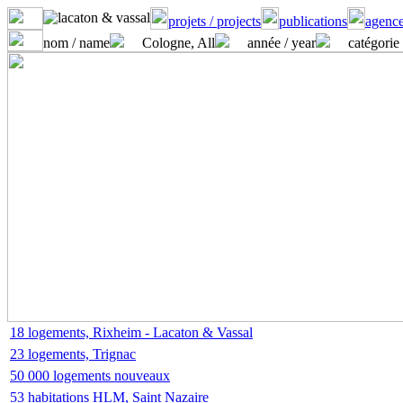
projets / projects
publications
agence
nom / name
Cologne, All
année / year
catégorie 
18 logements, Rixheim - Lacaton & Vassal
23 logements, Trignac
50 000 logements nouveaux
53 habitations HLM, Saint Nazaire