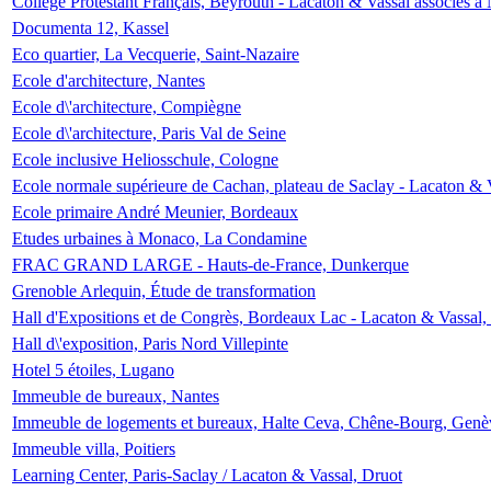
Collège Protestant Français, Beyrouth - Lacaton & Vassal associés à N
Documenta 12, Kassel
Eco quartier, La Vecquerie, Saint-Nazaire
Ecole d'architecture, Nantes
Ecole d\'architecture, Compiègne
Ecole d\'architecture, Paris Val de Seine
Ecole inclusive Heliosschule, Cologne
Ecole normale supérieure de Cachan, plateau de Saclay - Lacaton & 
Ecole primaire André Meunier, Bordeaux
Etudes urbaines à Monaco, La Condamine
FRAC GRAND LARGE - Hauts-de-France, Dunkerque
Grenoble Arlequin, Étude de transformation
Hall d'Expositions et de Congrès, Bordeaux Lac - Lacaton & Vassal
Hall d\'exposition, Paris Nord Villepinte
Hotel 5 étoiles, Lugano
Immeuble de bureaux, Nantes
Immeuble de logements et bureaux, Halte Ceva, Chêne-Bourg, Genè
Immeuble villa, Poitiers
Learning Center, Paris-Saclay / Lacaton & Vassal, Druot