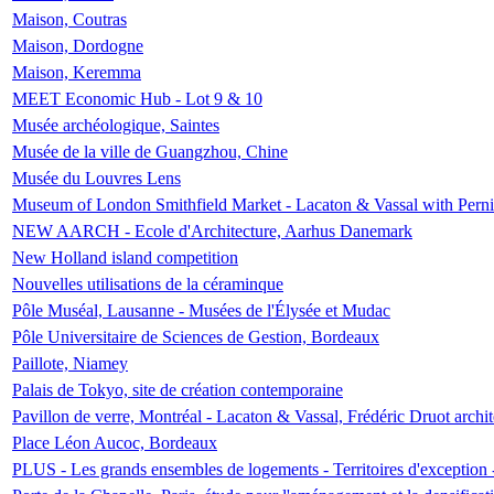
Maison, Coutras
Maison, Dordogne
Maison, Keremma
MEET Economic Hub - Lot 9 & 10
Musée archéologique, Saintes
Musée de la ville de Guangzhou, Chine
Musée du Louvres Lens
Museum of London Smithfield Market - Lacaton & Vassal with Pernil
NEW AARCH - Ecole d'Architecture, Aarhus Danemark
New Holland island competition
Nouvelles utilisations de la céraminque
Pôle Muséal, Lausanne - Musées de l'Élysée et Mudac
Pôle Universitaire de Sciences de Gestion, Bordeaux
Paillote, Niamey
Palais de Tokyo, site de création contemporaine
Pavillon de verre, Montréal - Lacaton & Vassal, Frédéric Druot arch
Place Léon Aucoc, Bordeaux
PLUS - Les grands ensembles de logements - Territoires d'exception 