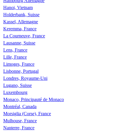
Hambourg Allemagne
Hanoi, Vietnam
Holderbank, Suisse
Kassel, Allemagne
Keremma, France
La Courneuve, France
Lausanne, Suisse
Lens, France
Lille, France
Limoges, France
Lisbonne, Portugal
Londres, Royaume-Uni
Lugano, Suisse
Luxembourg
Monaco, Principauté de Monaco
Montréal, Canada
Morsiglia (Corse), France
Mulhouse, France
Nanterre, France