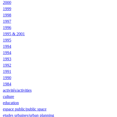
2000
1999
1998
1997
1996
1995 & 2001
1995
1994
1994
1993
1992
1991
1990
1984
activités/activities
culture
education
espace public/public space
etudes urbaines/urban planning