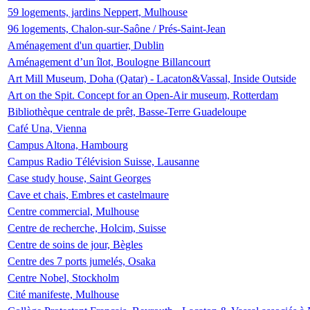
59 logements, jardins Neppert, Mulhouse
96 logements, Chalon-sur-Saône / Prés-Saint-Jean
Aménagement d'un quartier, Dublin
Aménagement d’un îlot, Boulogne Billancourt
Art Mill Museum, Doha (Qatar) - Lacaton&Vassal, Inside Outside
Art on the Spit. Concept for an Open-Air museum, Rotterdam
Bibliothèque centrale de prêt, Basse-Terre Guadeloupe
Café Una, Vienna
Campus Altona, Hambourg
Campus Radio Télévision Suisse, Lausanne
Case study house, Saint Georges
Cave et chais, Embres et castelmaure
Centre commercial, Mulhouse
Centre de recherche, Holcim, Suisse
Centre de soins de jour, Bègles
Centre des 7 ports jumelés, Osaka
Centre Nobel, Stockholm
Cité manifeste, Mulhouse