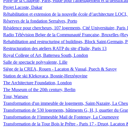
Porte de la Chapelle, Paris, étude pour l'aménagement et la densificat
Projet Lacoste, Dakar
Réhabilitation et extension de la nouvelle école d\'architecture LOCI
Réserves de la fondation Serralves, Porto
Résidence pour chercheurs, 107 logements, Cité Universitaire, Paris 
Radio Télévision Belge de la Communauté Française, Bruxelles (Rey
Rehabilitation and restructuring of buildings, Block Saint-Germain, P
Restructuration des ateliers RATP du site d'Italie, Paris 13
Royal College of Art, Battersea South, London
Salle de spectacle polyvalente, Lille
Siège de la CREA, Rouen - Lacaton & Vassal, Puech & Savoy
Station de ski Klekovaca, Bosnie-Herzégovine
The Architecture Foundation, London
The Museum of the 20th century, Berlin
Tour, Warsaw
Transformation d'un immeuble de logements, Saint-Nazaire, La Ches
Transformation de 530 logements, bâtiments G, H, I, quartier du Gra
Transformation de l\'immeuble Mail de Fontenay, La Courneuve
Transformation de la Tour Bois le Prêtre - Paris 17 - Druot, Lacaton 