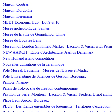
Maison, Coutras
Maison, Dordogne
Maison, Keremma
MEET Economic Hub - Lot 9 & 10
Musée archéologique, Saintes
Musée de la ville de Guangzhou, Chine
Musée du Louvres Lens
Museum of London Smithfield Market - Lacaton & Vassal with Pernil
NEW AARCH - Ecole d'Architecture, Aarhus Danemark
New Holland island competition
Nouvelles utilisations de la céraminque
Pôle Muséal, Lausanne - Musées de l'Élysée et Mudac
Pôle Universitaire de Sciences de Gestion, Bordeaux
Paillote, Niamey
Palais de Tokyo, site de création contemporaine
Pavillon de verre, Montréal - Lacaton & Vassal, Frédéric Druot arch
Place Léon Aucoc, Bordeaux
PLUS - Les grands ensembles de logements - Territoires d'exception 