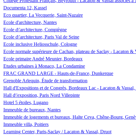
Collège Protestant Français, Beyrouth - Lacaton & Vassal associés à N
Documenta 12, Kassel
Eco quartier, La Vecquerie, Saint-Nazaire
Ecole d'architecture, Nantes
Ecole d\'architecture, Compiègne
Ecole d\'architecture, Paris Val de Seine
Ecole inclusive Heliosschule, Cologne
Ecole normale supérieure de Cachan, plateau de Saclay - Lacaton & 
Ecole primaire André Meunier, Bordeaux
Etudes urbaines à Monaco, La Condamine
FRAC GRAND LARGE - Hauts-de-France, Dunkerque
Grenoble Arlequin, Étude de transformation
Hall d'Expositions et de Congrès, Bordeaux Lac - Lacaton & Vassal
Hall d\'exposition, Paris Nord Villepinte
Hotel 5 étoiles, Lugano
Immeuble de bureaux, Nantes
Immeuble de logements et bureaux, Halte Ceva, Chêne-Bourg, Genè
Immeuble villa, Poitiers
Learning Center, Paris-Saclay / Lacaton & Vassal, Druot