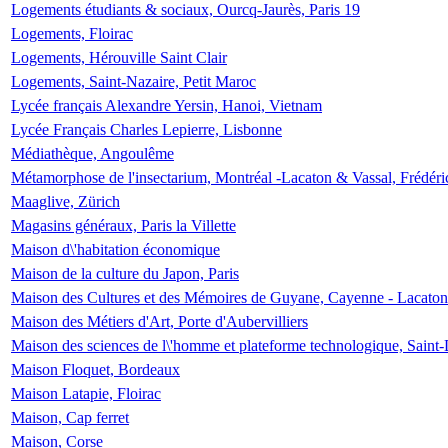
Logements étudiants & sociaux, Ourcq-Jaurès, Paris 19
Logements, Floirac
Logements, Hérouville Saint Clair
Logements, Saint-Nazaire, Petit Maroc
Lycée français Alexandre Yersin, Hanoi, Vietnam
Lycée Français Charles Lepierre, Lisbonne
Médiathèque, Angoulême
Métamorphose de l'insectarium, Montréal -Lacaton & Vassal, Frédéri
Maaglive, Zürich
Magasins généraux, Paris la Villette
Maison d\'habitation économique
Maison de la culture du Japon, Paris
Maison des Cultures et des Mémoires de Guyane, Cayenne - Lacaton
Maison des Métiers d'Art, Porte d'Aubervilliers
Maison des sciences de l\'homme et plateforme technologique, Saint
Maison Floquet, Bordeaux
Maison Latapie, Floirac
Maison, Cap ferret
Maison, Corse