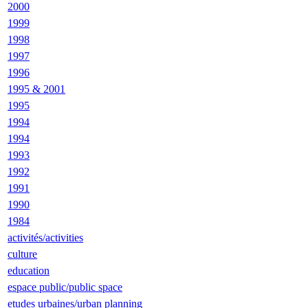
2000
1999
1998
1997
1996
1995 & 2001
1995
1994
1994
1993
1992
1991
1990
1984
activités/activities
culture
education
espace public/public space
etudes urbaines/urban planning