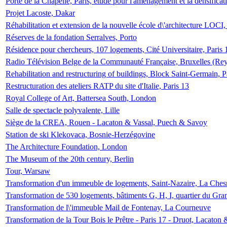
Porte de la Chapelle, Paris, étude pour l'aménagement et la densificat
Projet Lacoste, Dakar
Réhabilitation et extension de la nouvelle école d\'architecture LOCI
Réserves de la fondation Serralves, Porto
Résidence pour chercheurs, 107 logements, Cité Universitaire, Paris 
Radio Télévision Belge de la Communauté Française, Bruxelles (Rey
Rehabilitation and restructuring of buildings, Block Saint-Germain, P
Restructuration des ateliers RATP du site d'Italie, Paris 13
Royal College of Art, Battersea South, London
Salle de spectacle polyvalente, Lille
Siège de la CREA, Rouen - Lacaton & Vassal, Puech & Savoy
Station de ski Klekovaca, Bosnie-Herzégovine
The Architecture Foundation, London
The Museum of the 20th century, Berlin
Tour, Warsaw
Transformation d'un immeuble de logements, Saint-Nazaire, La Ches
Transformation de 530 logements, bâtiments G, H, I, quartier du Gra
Transformation de l\'immeuble Mail de Fontenay, La Courneuve
Transformation de la Tour Bois le Prêtre - Paris 17 - Druot, Lacaton 