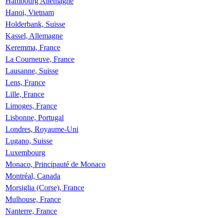
Hambourg Allemagne
Hanoi, Vietnam
Holderbank, Suisse
Kassel, Allemagne
Keremma, France
La Courneuve, France
Lausanne, Suisse
Lens, France
Lille, France
Limoges, France
Lisbonne, Portugal
Londres, Royaume-Uni
Lugano, Suisse
Luxembourg
Monaco, Principauté de Monaco
Montréal, Canada
Morsiglia (Corse), France
Mulhouse, France
Nanterre, France