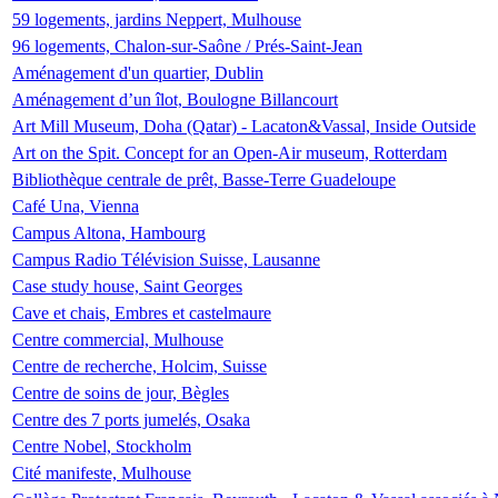
59 logements, jardins Neppert, Mulhouse
96 logements, Chalon-sur-Saône / Prés-Saint-Jean
Aménagement d'un quartier, Dublin
Aménagement d’un îlot, Boulogne Billancourt
Art Mill Museum, Doha (Qatar) - Lacaton&Vassal, Inside Outside
Art on the Spit. Concept for an Open-Air museum, Rotterdam
Bibliothèque centrale de prêt, Basse-Terre Guadeloupe
Café Una, Vienna
Campus Altona, Hambourg
Campus Radio Télévision Suisse, Lausanne
Case study house, Saint Georges
Cave et chais, Embres et castelmaure
Centre commercial, Mulhouse
Centre de recherche, Holcim, Suisse
Centre de soins de jour, Bègles
Centre des 7 ports jumelés, Osaka
Centre Nobel, Stockholm
Cité manifeste, Mulhouse