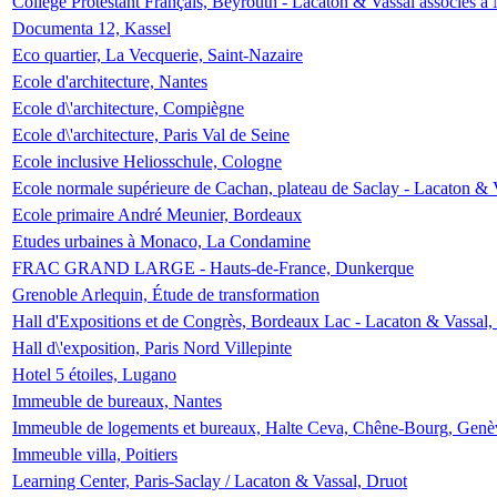
Collège Protestant Français, Beyrouth - Lacaton & Vassal associés à N
Documenta 12, Kassel
Eco quartier, La Vecquerie, Saint-Nazaire
Ecole d'architecture, Nantes
Ecole d\'architecture, Compiègne
Ecole d\'architecture, Paris Val de Seine
Ecole inclusive Heliosschule, Cologne
Ecole normale supérieure de Cachan, plateau de Saclay - Lacaton & 
Ecole primaire André Meunier, Bordeaux
Etudes urbaines à Monaco, La Condamine
FRAC GRAND LARGE - Hauts-de-France, Dunkerque
Grenoble Arlequin, Étude de transformation
Hall d'Expositions et de Congrès, Bordeaux Lac - Lacaton & Vassal
Hall d\'exposition, Paris Nord Villepinte
Hotel 5 étoiles, Lugano
Immeuble de bureaux, Nantes
Immeuble de logements et bureaux, Halte Ceva, Chêne-Bourg, Genè
Immeuble villa, Poitiers
Learning Center, Paris-Saclay / Lacaton & Vassal, Druot