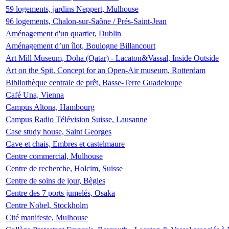
59 logements, jardins Neppert, Mulhouse
96 logements, Chalon-sur-Saône / Prés-Saint-Jean
Aménagement d'un quartier, Dublin
Aménagement d’un îlot, Boulogne Billancourt
Art Mill Museum, Doha (Qatar) - Lacaton&Vassal, Inside Outside
Art on the Spit. Concept for an Open-Air museum, Rotterdam
Bibliothèque centrale de prêt, Basse-Terre Guadeloupe
Café Una, Vienna
Campus Altona, Hambourg
Campus Radio Télévision Suisse, Lausanne
Case study house, Saint Georges
Cave et chais, Embres et castelmaure
Centre commercial, Mulhouse
Centre de recherche, Holcim, Suisse
Centre de soins de jour, Bègles
Centre des 7 ports jumelés, Osaka
Centre Nobel, Stockholm
Cité manifeste, Mulhouse