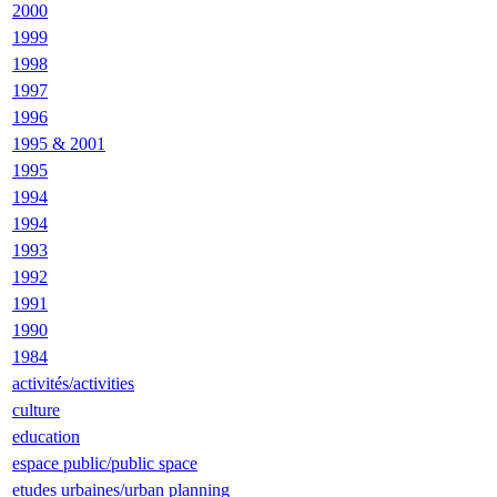
2000
1999
1998
1997
1996
1995 & 2001
1995
1994
1994
1993
1992
1991
1990
1984
activités/activities
culture
education
espace public/public space
etudes urbaines/urban planning