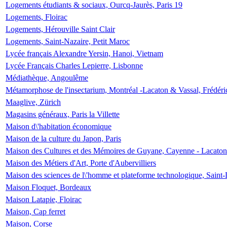
Logements étudiants & sociaux, Ourcq-Jaurès, Paris 19
Logements, Floirac
Logements, Hérouville Saint Clair
Logements, Saint-Nazaire, Petit Maroc
Lycée français Alexandre Yersin, Hanoi, Vietnam
Lycée Français Charles Lepierre, Lisbonne
Médiathèque, Angoulême
Métamorphose de l'insectarium, Montréal -Lacaton & Vassal, Frédéri
Maaglive, Zürich
Magasins généraux, Paris la Villette
Maison d\'habitation économique
Maison de la culture du Japon, Paris
Maison des Cultures et des Mémoires de Guyane, Cayenne - Lacaton
Maison des Métiers d'Art, Porte d'Aubervilliers
Maison des sciences de l\'homme et plateforme technologique, Saint
Maison Floquet, Bordeaux
Maison Latapie, Floirac
Maison, Cap ferret
Maison, Corse