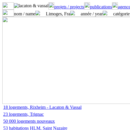
projets / projects
publications
agence
nom / name
Limoges, Fra
année / year
catégorie
18 logements, Rixheim - Lacaton & Vassal
23 logements, Trignac
50 000 logements nouveaux
53 habitations HLM, Saint Nazaire