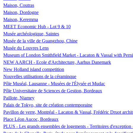
Maison, Coutras
Maison, Dordogne
Maison, Keremma
MEET Economic Hub - Lot 9 & 10
Musée archéologique, Saintes
Musée de la ville de Guangzhou, Chine
Musée du Louvres Lens
Museum of London Smithfield Market - Lacaton & Vassal with Pernil
NEW AARCH - Ecole d'Architecture, Aarhus Danemark
New Holland island competition
Nouvelles utilisations de la céraminque
Pôle Muséal, Lausanne - Musées de l'Élysée et Mudac
Pôle Universitaire de Sciences de Gestion, Bordeaux
Paillote, Niamey
Palais de Tokyo, site de création contemporaine
Pavillon de verre, Montréal - Lacaton & Vassal, Frédéric Druot arch
Place Léon Aucoc, Bordeaux
PLUS - Les grands ensembles de logements - Territoires d'exception 