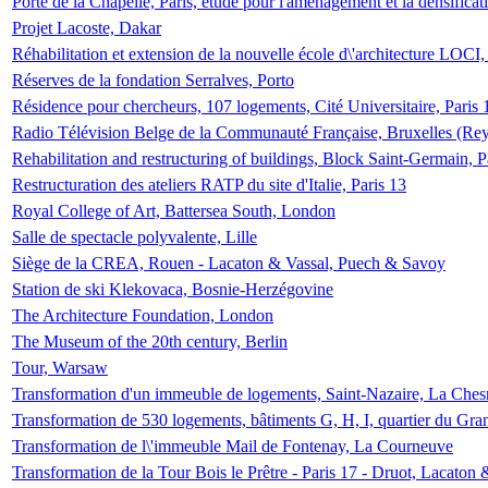
Porte de la Chapelle, Paris, étude pour l'aménagement et la densificat
Projet Lacoste, Dakar
Réhabilitation et extension de la nouvelle école d\'architecture LOCI
Réserves de la fondation Serralves, Porto
Résidence pour chercheurs, 107 logements, Cité Universitaire, Paris 
Radio Télévision Belge de la Communauté Française, Bruxelles (Rey
Rehabilitation and restructuring of buildings, Block Saint-Germain, P
Restructuration des ateliers RATP du site d'Italie, Paris 13
Royal College of Art, Battersea South, London
Salle de spectacle polyvalente, Lille
Siège de la CREA, Rouen - Lacaton & Vassal, Puech & Savoy
Station de ski Klekovaca, Bosnie-Herzégovine
The Architecture Foundation, London
The Museum of the 20th century, Berlin
Tour, Warsaw
Transformation d'un immeuble de logements, Saint-Nazaire, La Ches
Transformation de 530 logements, bâtiments G, H, I, quartier du Gra
Transformation de l\'immeuble Mail de Fontenay, La Courneuve
Transformation de la Tour Bois le Prêtre - Paris 17 - Druot, Lacaton 