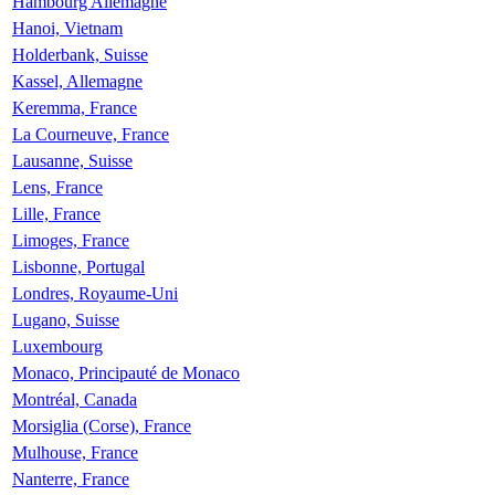
Hambourg Allemagne
Hanoi, Vietnam
Holderbank, Suisse
Kassel, Allemagne
Keremma, France
La Courneuve, France
Lausanne, Suisse
Lens, France
Lille, France
Limoges, France
Lisbonne, Portugal
Londres, Royaume-Uni
Lugano, Suisse
Luxembourg
Monaco, Principauté de Monaco
Montréal, Canada
Morsiglia (Corse), France
Mulhouse, France
Nanterre, France