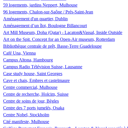
59 logements, jardins Neppert, Mulhouse
96 logements, Chalon-sur-Saône / Prés-Saint-Jean
Aménagement d'un quartier, Dublin
Aménagement d’un îlot, Boulogne Billancourt
Art Mill Museum, Doha (Qatar) - Lacaton&Vassal, Inside Outside
Art on the Spit. Concept for an Open-Air museum, Rotterdam
Bibliothèque centrale de prêt, Basse-Terre Guadeloupe
Café Una, Vienna
Campus Altona, Hambourg
Campus Radio Télévision Suisse, Lausanne
Case study house, Saint Georges
Cave et chais, Embres et castelmaure
Centre commercial, Mulhouse
Centre de recherche, Holcim, Suisse
Centre de soins de jour, Bègles
Centre des 7 ports jumelés, Osaka
Centre Nobel, Stockholm
Cité manifeste, Mulhouse