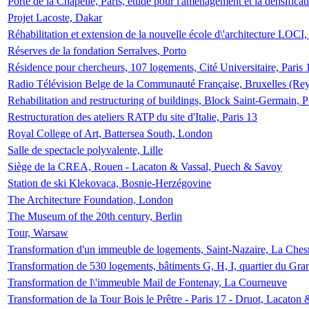
Porte de la Chapelle, Paris, étude pour l'aménagement et la densificat
Projet Lacoste, Dakar
Réhabilitation et extension de la nouvelle école d\'architecture LOCI
Réserves de la fondation Serralves, Porto
Résidence pour chercheurs, 107 logements, Cité Universitaire, Paris 
Radio Télévision Belge de la Communauté Française, Bruxelles (Rey
Rehabilitation and restructuring of buildings, Block Saint-Germain, P
Restructuration des ateliers RATP du site d'Italie, Paris 13
Royal College of Art, Battersea South, London
Salle de spectacle polyvalente, Lille
Siège de la CREA, Rouen - Lacaton & Vassal, Puech & Savoy
Station de ski Klekovaca, Bosnie-Herzégovine
The Architecture Foundation, London
The Museum of the 20th century, Berlin
Tour, Warsaw
Transformation d'un immeuble de logements, Saint-Nazaire, La Ches
Transformation de 530 logements, bâtiments G, H, I, quartier du Gra
Transformation de l\'immeuble Mail de Fontenay, La Courneuve
Transformation de la Tour Bois le Prêtre - Paris 17 - Druot, Lacaton 