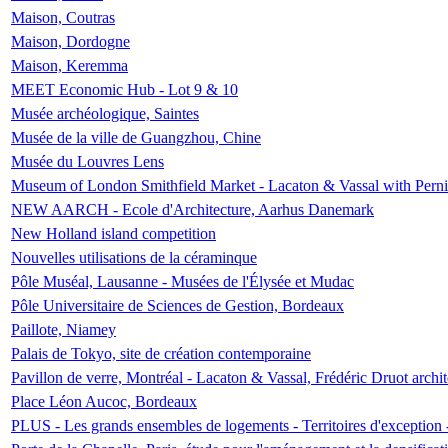
Maison, Coutras
Maison, Dordogne
Maison, Keremma
MEET Economic Hub - Lot 9 & 10
Musée archéologique, Saintes
Musée de la ville de Guangzhou, Chine
Musée du Louvres Lens
Museum of London Smithfield Market - Lacaton & Vassal with Pernil
NEW AARCH - Ecole d'Architecture, Aarhus Danemark
New Holland island competition
Nouvelles utilisations de la céraminque
Pôle Muséal, Lausanne - Musées de l'Élysée et Mudac
Pôle Universitaire de Sciences de Gestion, Bordeaux
Paillote, Niamey
Palais de Tokyo, site de création contemporaine
Pavillon de verre, Montréal - Lacaton & Vassal, Frédéric Druot arch
Place Léon Aucoc, Bordeaux
PLUS - Les grands ensembles de logements - Territoires d'exception 