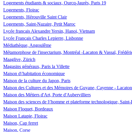
Logements étudiants & sociaux, Ourcq-Jaurès, Paris 19
Logements, Floirac
Logements, Hérouville Saint Clair
Logements, Saint-Nazaire, Petit Maroc
Lycée français Alexandre Yersin, Hanoi, Vietnam
Lycée Français Charles Lepierre, Lisbonne
Médiathèque, Angoulême
Métamorphose de l'insectarium, Montréal -Lacaton & Vassal, Frédéri
Maaglive, Zürich
Magasins généraux, Paris la Villette
Maison d\'habitation économique
Maison de la culture du Japon, Paris
Maison des Cultures et des Mémoires de Guyane, Cayenne - Lacaton
Maison des Métiers d'Art, Porte d'Aubervilliers
Maison des sciences de l\'homme et plateforme technologique, Saint
Maison Floquet, Bordeaux
Maison Latapie, Floirac
Maison, Cap ferret
Maison, Corse