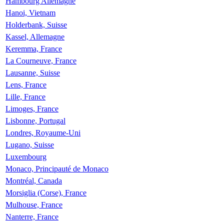
Hambourg Allemagne
Hanoi, Vietnam
Holderbank, Suisse
Kassel, Allemagne
Keremma, France
La Courneuve, France
Lausanne, Suisse
Lens, France
Lille, France
Limoges, France
Lisbonne, Portugal
Londres, Royaume-Uni
Lugano, Suisse
Luxembourg
Monaco, Principauté de Monaco
Montréal, Canada
Morsiglia (Corse), France
Mulhouse, France
Nanterre, France