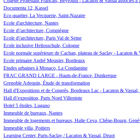
Collège Protestant Français, Beyrouth - Lacaton & Vassal associés à N
Documenta 12, Kassel
Eco quartier, La Vecquerie, Saint-Nazaire
Ecole d'architecture, Nantes
Ecole d\'architecture, Compiègne
Ecole d\'architecture, Paris Val de Seine
Ecole inclusive Heliosschule, Cologne
Ecole normale supérieure de Cachan, plateau de Saclay - Lacaton & 
Ecole primaire André Meunier, Bordeaux
Etudes urbaines à Monaco, La Condamine
FRAC GRAND LARGE - Hauts-de-France, Dunkerque
Grenoble Arlequin, Étude de transformation
Hall d'Expositions et de Congrès, Bordeaux Lac - Lacaton & Vassal
Hall d\'exposition, Paris Nord Villepinte
Hotel 5 étoiles, Lugano
Immeuble de bureaux, Nantes
Immeuble de logements et bureaux, Halte Ceva, Chêne-Bourg, Genè
Immeuble villa, Poitiers
Learning Center, Paris-Saclay / Lacaton & Vassal, Druot