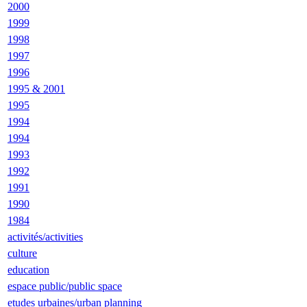
2000
1999
1998
1997
1996
1995 & 2001
1995
1994
1994
1993
1992
1991
1990
1984
activités/activities
culture
education
espace public/public space
etudes urbaines/urban planning