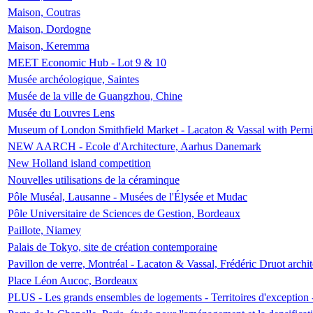
Maison, Coutras
Maison, Dordogne
Maison, Keremma
MEET Economic Hub - Lot 9 & 10
Musée archéologique, Saintes
Musée de la ville de Guangzhou, Chine
Musée du Louvres Lens
Museum of London Smithfield Market - Lacaton & Vassal with Pernil
NEW AARCH - Ecole d'Architecture, Aarhus Danemark
New Holland island competition
Nouvelles utilisations de la céraminque
Pôle Muséal, Lausanne - Musées de l'Élysée et Mudac
Pôle Universitaire de Sciences de Gestion, Bordeaux
Paillote, Niamey
Palais de Tokyo, site de création contemporaine
Pavillon de verre, Montréal - Lacaton & Vassal, Frédéric Druot arch
Place Léon Aucoc, Bordeaux
PLUS - Les grands ensembles de logements - Territoires d'exception 