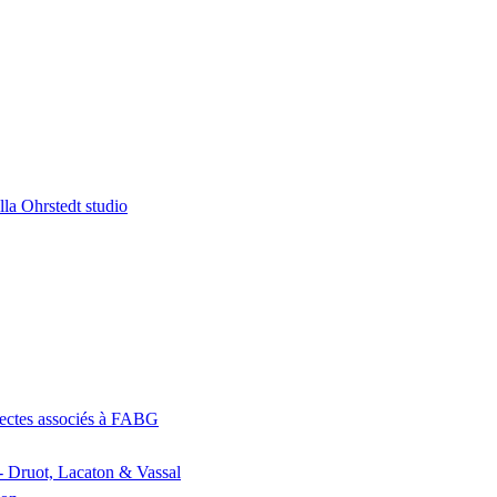
la Ohrstedt studio
itectes associés à FABG
- Druot, Lacaton & Vassal