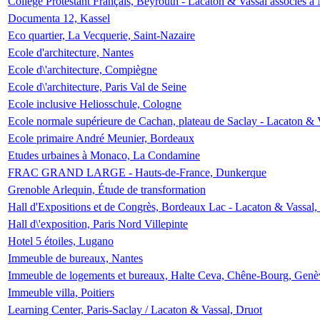
Collège Protestant Français, Beyrouth - Lacaton & Vassal associés à N
Documenta 12, Kassel
Eco quartier, La Vecquerie, Saint-Nazaire
Ecole d'architecture, Nantes
Ecole d\'architecture, Compiègne
Ecole d\'architecture, Paris Val de Seine
Ecole inclusive Heliosschule, Cologne
Ecole normale supérieure de Cachan, plateau de Saclay - Lacaton & 
Ecole primaire André Meunier, Bordeaux
Etudes urbaines à Monaco, La Condamine
FRAC GRAND LARGE - Hauts-de-France, Dunkerque
Grenoble Arlequin, Étude de transformation
Hall d'Expositions et de Congrès, Bordeaux Lac - Lacaton & Vassal
Hall d\'exposition, Paris Nord Villepinte
Hotel 5 étoiles, Lugano
Immeuble de bureaux, Nantes
Immeuble de logements et bureaux, Halte Ceva, Chêne-Bourg, Genè
Immeuble villa, Poitiers
Learning Center, Paris-Saclay / Lacaton & Vassal, Druot