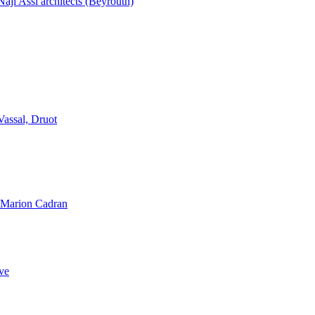
aji Assi architects (Beyrouth)
Vassal, Druot
, Marion Cadran
ve