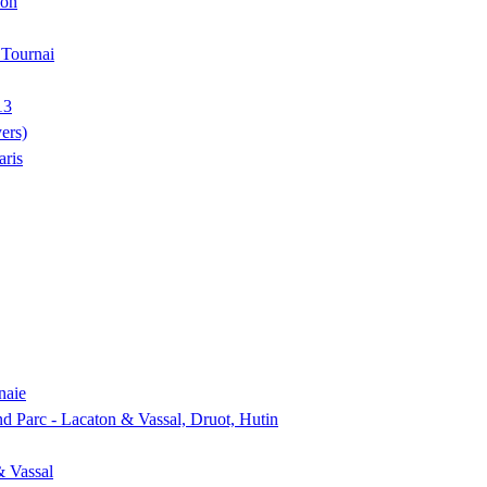
ion
, Tournai
13
ers)
aris
naie
nd Parc - Lacaton & Vassal, Druot, Hutin
& Vassal