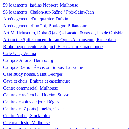
59 logements, jardins Neppert, Mulhouse
96 logements, Chalon-sur-Saône / Prés-Saint-Jean
Aménagement d'un quartier, Dublin
Aménagement d’un îlot, Boulogne Billancourt
Art Mill Museum, Doha (Qatar) - Lacaton&Vassal, Inside Outside
Art on the Spit. Concept for an Open-Air museum, Rotterdam
Bibliothèque centrale de prêt, Basse-Terre Guadeloupe
Café Una, Vienna
Campus Altona, Hambourg
Campus Radio Télévision Suisse, Lausanne
Case study house, Saint Georges
Cave et chais, Embres et castelmaure
Centre commercial, Mulhouse
Centre de recherche, Holcim, Suisse
Centre de soins de jour, Bègles
Centre des 7 ports jumelés, Osaka
Centre Nobel, Stockholm
Cité manifeste, Mulhouse