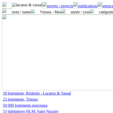
projets / projects
publications
agence
nom / name
Vienna - Mus
année / year
catégorie
18 logements, Rixheim - Lacaton & Vassal
23 logements, Trignac
50 000 logements nouveaux
53 habitations HLM, Saint Nazaire