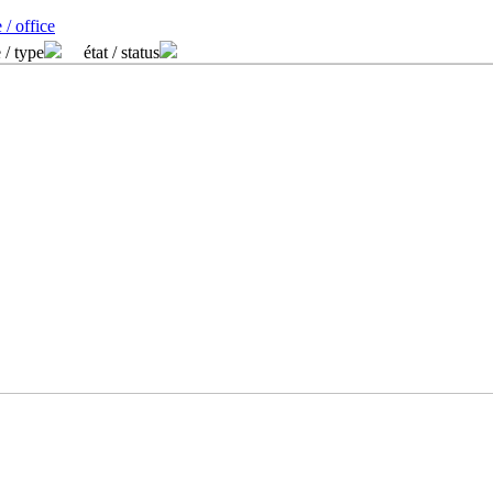
 / office
 / type
état / status