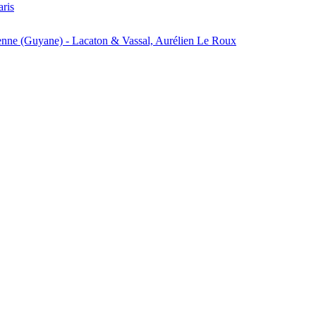
aris
enne (Guyane) - Lacaton & Vassal, Aurélien Le Roux