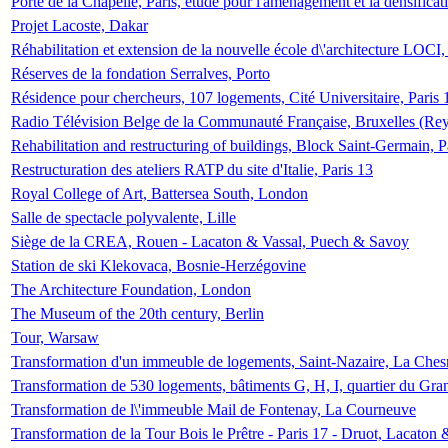
Porte de la Chapelle, Paris, étude pour l'aménagement et la densificat
Projet Lacoste, Dakar
Réhabilitation et extension de la nouvelle école d\'architecture LOCI
Réserves de la fondation Serralves, Porto
Résidence pour chercheurs, 107 logements, Cité Universitaire, Paris 
Radio Télévision Belge de la Communauté Française, Bruxelles (Rey
Rehabilitation and restructuring of buildings, Block Saint-Germain, P
Restructuration des ateliers RATP du site d'Italie, Paris 13
Royal College of Art, Battersea South, London
Salle de spectacle polyvalente, Lille
Siège de la CREA, Rouen - Lacaton & Vassal, Puech & Savoy
Station de ski Klekovaca, Bosnie-Herzégovine
The Architecture Foundation, London
The Museum of the 20th century, Berlin
Tour, Warsaw
Transformation d'un immeuble de logements, Saint-Nazaire, La Ches
Transformation de 530 logements, bâtiments G, H, I, quartier du Gra
Transformation de l\'immeuble Mail de Fontenay, La Courneuve
Transformation de la Tour Bois le Prêtre - Paris 17 - Druot, Lacaton 