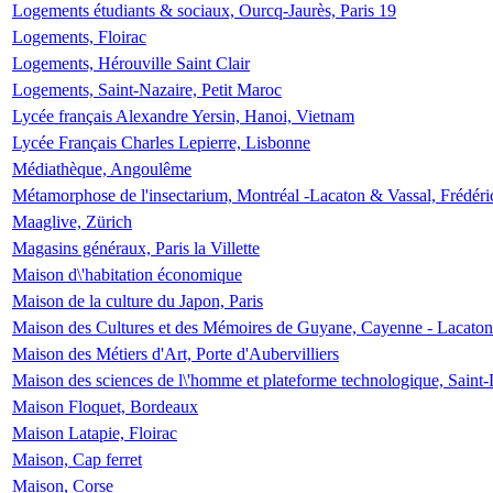
Logements étudiants & sociaux, Ourcq-Jaurès, Paris 19
Logements, Floirac
Logements, Hérouville Saint Clair
Logements, Saint-Nazaire, Petit Maroc
Lycée français Alexandre Yersin, Hanoi, Vietnam
Lycée Français Charles Lepierre, Lisbonne
Médiathèque, Angoulême
Métamorphose de l'insectarium, Montréal -Lacaton & Vassal, Frédéri
Maaglive, Zürich
Magasins généraux, Paris la Villette
Maison d\'habitation économique
Maison de la culture du Japon, Paris
Maison des Cultures et des Mémoires de Guyane, Cayenne - Lacaton
Maison des Métiers d'Art, Porte d'Aubervilliers
Maison des sciences de l\'homme et plateforme technologique, Saint
Maison Floquet, Bordeaux
Maison Latapie, Floirac
Maison, Cap ferret
Maison, Corse