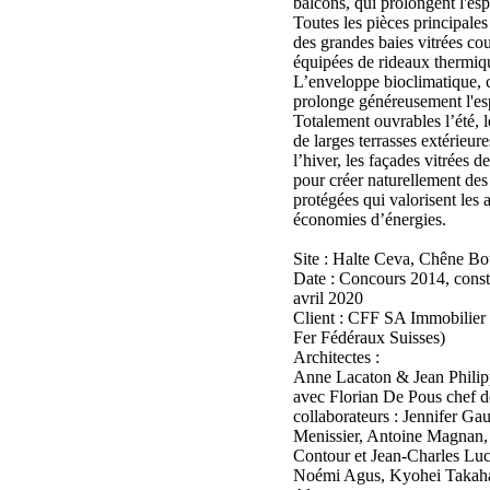
balcons, qui prolongent l'esp
Toutes les pièces principales
des grandes baies vitrées cou
équipées de rideaux thermiqu
L’enveloppe bioclimatique, 
prolonge généreusement l'esp
Totalement ouvrables l’été, le
de larges terrasses extérieur
l’hiver, les façades vitrées d
pour créer naturellement des
protégées qui valorisent les a
économies d’énergies.
Site : Halte Ceva, Chêne B
Date : Concours 2014, const
avril 2020
Client : CFF SA Immobilie
Fer Fédéraux Suisses)
Architectes :
Anne Lacaton & Jean Philip
avec Florian De Pous chef de
collaborateurs : Jennifer Ga
Menissier, Antoine Magnan
Contour et Jean-Charles Luci
Noémi Agus, Kyohei Takaha