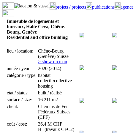
projets / projects
publications
agence
Immeuble de logements et
bureaux, Halte Ceva, Chêne-
Bourg, Genève
Residential and office building
lieu / location:
Chêne-Bourg
(Genève) Suisse
> show on map
année / year:
2020 (2014)
catégorie / type:
habitat
collectif/collective
housing
état / status:
built / réalisé
surface / size:
16 211 m2
client:
Chemins de Fer
Fédéraux Suisses
(CFF)
coût / cost:
36,4 M CHF
HT(travaux CFC2)