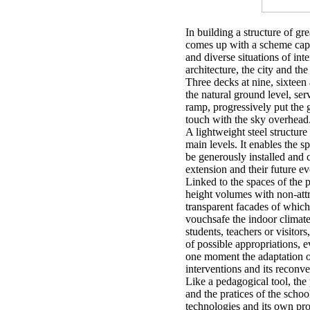
In building a structure of gre
comes up with a scheme capab
and diverse situations of inte
architecture, the city and th
Three decks at nine, sixtee
the natural ground level, ser
ramp, progressively put the g
touch with the sky overhead
A lightweight steel structure
main levels. It enables the 
be generously installed and c
extension and their future ev
Linked to the spaces of the 
height volumes with non-attr
transparent facades of which
vouchsafe the indoor climate.
students, teachers or visitor
of possible appropriations,
one moment the adaptation o
interventions and its reconve
Like a pedagogical tool, the
and the pratices of the scho
technologies and its own pro