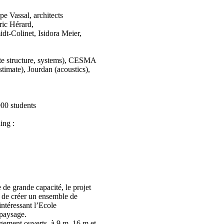
e Vassal, architects
ric Hérard,
idt-Colinet, Isidora Meier,
te structure, systems), CESMA
stimate), Jourdan (acoustics),
000 students
ing :
 de grande capacité, le projet
e de créer un ensemble de
 intéressant l’Ecole
 paysage.
rgement ouverts, à 9 m, 16 m et