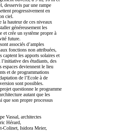
l, desservis par une rampe
mettent progressivement en
on ciel.
se la hauteur de ces niveaux
staller généreusement les
 et crée un système propre à
vité future.
ont associés d’amples
aux fonctions non attribuées,
 captent les apports solaires et
 l’initiative des étudiants, des
s espaces deviennent le lieu
nts et de programmations
daptation de l’Ecole à de
ersion sont possibles.
 projet questionne le programme
architecture autant que les
si que son propre processus
e Vassal, architectes
ric Hérard,
t-Colinet, Isidora Meier,