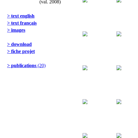
(val. 2008)
> text english
> text français
> images
> download
> fiche projet
> publications
(20)