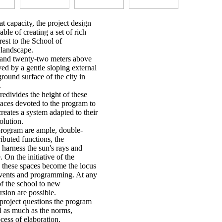
at capacity, the project design
le of creating a set of rich
rest to the School of
e landscape.
n and twenty-two meters above
ved by a gentle sloping external
round surface of the city in
.
 redivides the height of these
spaces devoted to the program to
reates a system adapted to their
olution.
program are ample, double-
ibuted functions, the
 harness the sun's rays and
 On the initiative of the
s, these spaces become the locus
 events and programming. At any
f the school to new
rsion are possible.
 project questions the program
ol as much as the norms,
cess of elaboration.