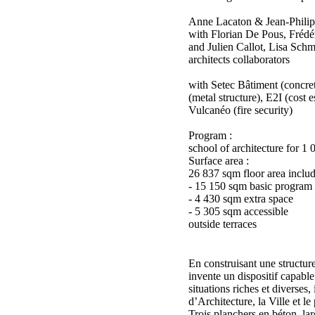
Anne Lacaton & Jean-Philipp
with Florian De Pous, Frédé
and Julien Callot, Lisa Schm
architects collaborators
with Setec Bâtiment (concre
(metal structure), E2I (cost e
Vulcanéo (fire security)
Program :
school of architecture for 1 
Surface area :
26 837 sqm floor area includ
- 15 150 sqm basic program
- 4 430 sqm extra space
- 5 305 sqm accessible
outside terraces
En construisant une structure
invente un dispositif capabl
situations riches et diverses,
d’Architecture, la Ville et le
Trois planchers en béton, la