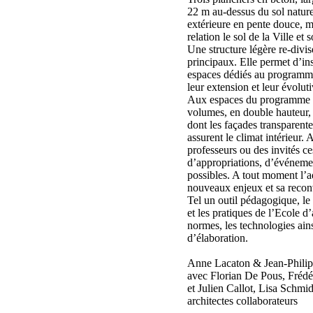
22 m au-dessus du sol nature
extérieure en pente douce, 
relation le sol de la Ville et s
Une structure légère re-divi
principaux. Elle permet d’in
espaces dédiés au programme
leur extension et leur évoluti
Aux espaces du programme s
volumes, en double hauteur, 
dont les façades transparentes
assurent le climat intérieur. A
professeurs ou des invités ce
d’appropriations, d’événeme
possibles. A tout moment l’a
nouveaux enjeux et sa reconv
Tel un outil pédagogique, le
et les pratiques de l’Ecole d’
normes, les technologies ain
d’élaboration.
Anne Lacaton & Jean-Philipp
avec Florian De Pous, Frédé
et Julien Callot, Lisa Schmid
architectes collaborateurs