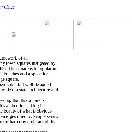
 / office
 framework of an
ny town squares instigated by
6. The square is triangular in
th benches and a space for
age square.
heir sober but well-designed
ample of estate architecture and
feeling that this square is
t's authentic, lacking in
the beauty of what is obvious,
g emerges directly. People seems
re of harmony and tranquillity