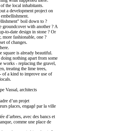
hing what happened there.
f the local inhabitants.
out a development project on
s embellishment.
llishment" boil down to ?
ne groundcover with another ? A
-to-date design in stone ? Or
, more fashionable, one ?
 set of changes.
here.
e square is already beautiful.
 doing nothing apart from some
 works - replacing the gravel,
n, treating the lime trees,
c- of a kind to improve use of
locals.
e Vassal, architects
cadre d’un projet
urs places, engagé par la ville
dée d’arbres, avec des bancs et
étanque, comme une place de