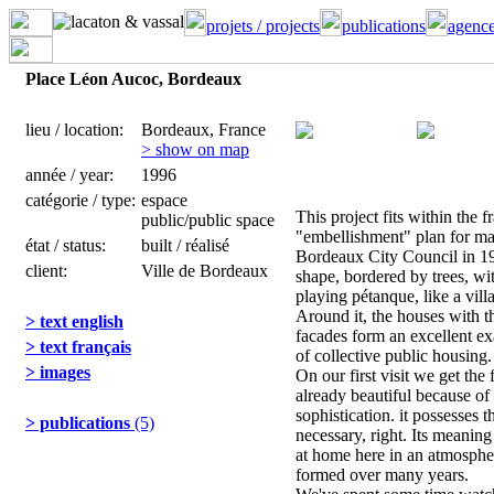
projets / projects
publications
agence
Place Léon Aucoc, Bordeaux
lieu / location:
Bordeaux, France
> show on map
année / year:
1996
catégorie / type:
espace
This project fits within the
public/public space
"embellishment" plan for ma
état / status:
built / réalisé
Bordeaux City Council in 199
client:
Ville de Bordeaux
shape, bordered by trees, wi
playing pétanque, like a vill
Around it, the houses with t
> text english
facades form an excellent ex
> text français
of collective public housing.
> images
On our first visit we get the 
already beautiful because of i
sophistication. it possesses 
> publications
(5)
necessary, right. Its meanin
at home here in an atmosphe
formed over many years.