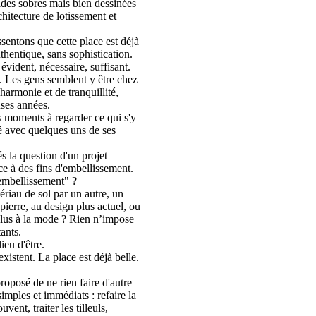
ades sobres mais bien dessinées
hitecture de lotissement et
ssentons que cette place est déjà
uthentique, sans sophistication.
 évident, nécessaire, suffisant.
. Les gens semblent y être chez
armonie et de tranquillité,
ses années.
 moments à regarder ce qui s'y
é avec quelques uns de ses
 la question d'un projet
e à des fins d'embellissement.
embellissement" ?
ériau de sol par un autre, un
pierre, au design plus actuel, ou
plus à la mode ? Rien n’impose
ants.
ieu d'être.
existent. La place est déjà belle.
oposé de ne rien faire d'autre
simples et immédiats : refaire la
vent, traiter les tilleuls,