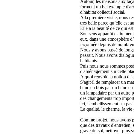
Autour, les maisons aux faç
forment un bel exemple d'arc
d'habitat collectif social.
A la première visite, nous re
très belle parce qu’elle est a
Elle a la beauté de ce qui est
Son sens apparaît clairement
eux, dans une atmosphère d’h
façonnée depuis de nombreu
Nous y avons passé de longs
passait. Nous avons dialogu
habitants.
Puis nous nous sommes posés
d'aménagement sur cette plac
A quoi renvoie la notion d'"
S'agit-il de remplacer un mat
banc en bois par un banc en 
un lampadaire par un autre 
des changements trop import
Ici, l'embellissement n'a pas l
La qualité, le charme, la vie 
Comme projet, nous avons pr
que des travaux d'entretien, 
grave du sol, nettoyer plus sou