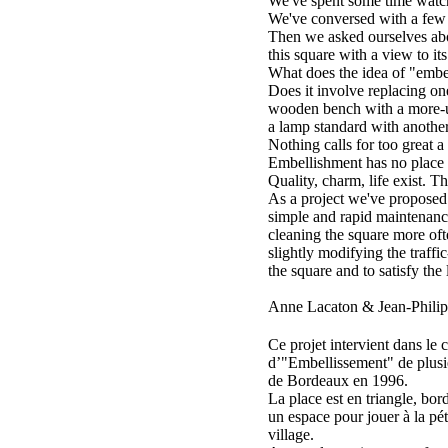
We've spent some time watc
We've conversed with a few o
Then we asked ourselves ab
this square with a view to it
What does the idea of "embe
Does it involve replacing o
wooden bench with a more-up
a lamp standard with another
Nothing calls for too great a
Embellishment has no place 
Quality, charm, life exist. Th
As a project we've proposed
simple and rapid maintenance
cleaning the square more ofte
slightly modifying the traffi
the square and to satisfy the 
Anne Lacaton & Jean-Philipp
Ce projet intervient dans le 
d’"Embellissement" de plusie
de Bordeaux en 1996.
La place est en triangle, bor
un espace pour jouer à la p
village.