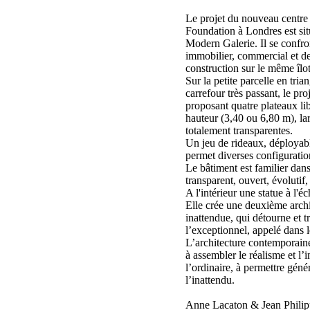
Le projet du nouveau centre 
Foundation à Londres est sit
Modern Galerie. Il se confr
immobilier, commercial et d
construction sur le même îlot
Sur la petite parcelle en tri
carrefour très passant, le p
proposant quatre plateaux li
hauteur (3,40 ou 6,80 m), la
totalement transparentes.
Un jeu de rideaux, déployabl
permet diverses configuratio
Le bâtiment est familier dans
transparent, ouvert, évolutif
A l'intérieur une statue à l'
Elle crée une deuxième archi
inattendue, qui détourne et t
l’exceptionnel, appelé dans
L’architecture contemporain
à assembler le réalisme et l’
l’ordinaire, à permettre géné
l’inattendu.
Anne Lacaton & Jean Philipp