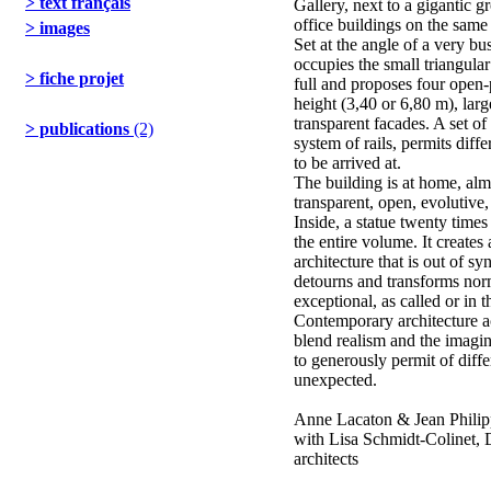
> text français
Gallery, next to a gigantic g
office buildings on the same
> images
Set at the angle of a very bus
occupies the small triangular
> fiche projet
full and proposes four open-
height (3,40 or 6,80 m), larg
transparent facades. A set of
> publications
(2)
system of rails, permits diffe
to be arrived at.
The building is at home, almos
transparent, open, evolutive
Inside, a statue twenty times
the entire volume. It create
architecture that is out of sy
detourns and transforms norm
exceptional, as called or in 
Contemporary architecture ac
blend realism and the imagin
to generously permit of diffe
unexpected.
Anne Lacaton & Jean Philipp
with Lisa Schmidt-Colinet, D
architects