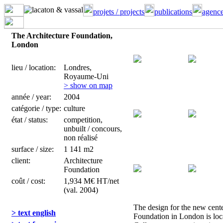
projets / projects
publications
agence
The Architecture Foundation,
London
lieu / location:
Londres,
Royaume-Uni
> show on map
année / year:
2004
catégorie / type:
culture
état / status:
competition,
unbuilt / concours,
non réalisé
surface / size:
1 141 m2
client:
Architecture
Foundation
coût / cost:
1,934 M€ HT/net
(val. 2004)
The design for the new cente
> text english
Foundation in London is loc