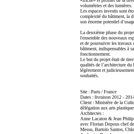
«friche» et profiter de la div
volumétries et des lumières.
Les espaces investis sont éton
complexité du bâtiment, la di
son énorme potentiel d’usag
La deuxième phase du projet
l'ensemble des nouveaux espa
et de poursuivre les travaux
bâtiment, indispensables à sa
fonctionnement.
Le but du projet était de tire
qualités de l’architecture du 
légèrement et judicieusement
souhaités.
Site : Paris / France
Dates : livraison 2012 - 201
Client : Ministère de la Cul
délégation aux arts plastiqu
Architectes :
Anne Lacaton & Jean Philip
avec Florian Depous chef de
Messu, Bartolo Santos, Chl