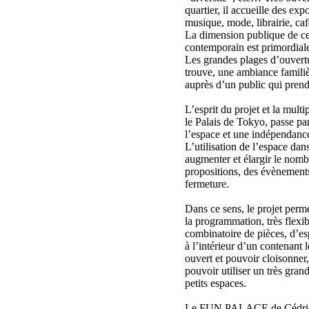
quartier, il accueille des exp
musique, mode, librairie, caf
La dimension publique de ce
contemporain est primordial
Les grandes plages d’ouvertur
trouve, une ambiance familièr
auprès d’un public qui prend
L’esprit du projet et la multi
le Palais de Tokyo, passe pa
l’espace et une indépendanc
L’utilisation de l’espace dans 
augmenter et élargir le nombr
propositions, des évènements
fermeture.
Dans ce sens, le projet perme
la programmation, très flexi
combinatoire de pièces, d’esp
à l’intérieur d’un contenant l
ouvert et pouvoir cloisonner
pouvoir utiliser un très gran
petits espaces.
Le FUN PALACE de Cédric P