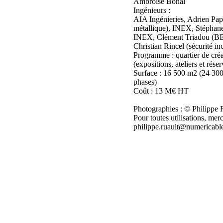
Ambroise Bonal
Ingénieurs :
AIA Ingénieries, Adrien Pa
métallique), INEX, Stéphane
INEX, Clément Triadou (
Christian Rincel (sécurité in
Programme : quartier de cré
(expositions, ateliers et réser
Surface : 16 500 m2 (24 30
phases)
Coût : 13 M€ HT
Photographies : © Philippe 
Pour toutes utilisations, merc
philippe.ruault@numericable