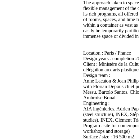
The approach taken to space 
flexible management of the di
its rich programs, all offered
of rooms, spaces, and time fr
within a container as vast as
easily be temporarily partiti
immense space or divided int
Location : Paris / France
Design years : completion 2
Client : Ministère de la Cul
délégation aux arts plastiqu
Design team :
Anne Lacaton & Jean Philip
with Florian Depous chief p
Messu, Bartolo Santos, Chl
Ambroise Bonal
Engineering :
AIA ingénieries, Adrien Pa
(steel structure), INEX, Sté
studies), INEX, Clément Tri
Program : site for contempor
workshops and storage)
Surface / size : 16 500 m2