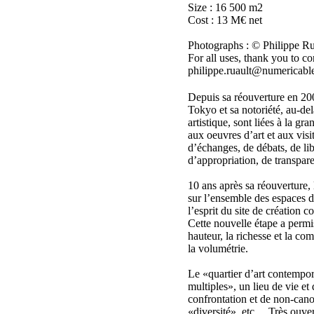
Size : 16 500 m2
Cost : 13 M€ net
Photographs : © Philippe Ru
For all uses, thank you to co
philippe.ruault@numericable
Depuis sa réouverture en 2001
Tokyo et sa notoriété, au-de
artistique, sont liées à la gra
aux oeuvres d’art et aux visi
d’échanges, de débats, de lib
d’appropriation, de transpar
10 ans après sa réouverture,
sur l’ensemble des espaces d
l’esprit du site de création 
Cette nouvelle étape a permis 
hauteur, la richesse et la co
la volumétrie.
Le «quartier d’art contempor
multiples», un lieu de vie et 
confrontation et de non-cano
«diversité», etc… Très ouver