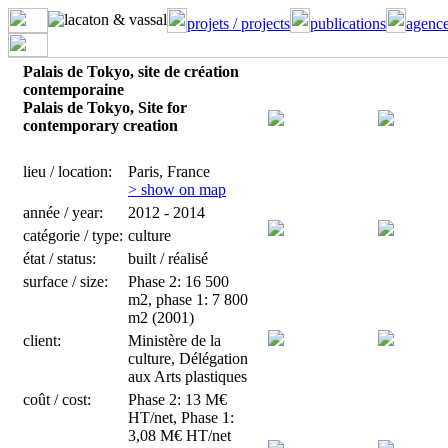
projets / projects
publications
agence
Palais de Tokyo, site de création
contemporaine
Palais de Tokyo, Site for
contemporary creation
lieu / location:
Paris, France
> show on map
année / year:
2012 - 2014
catégorie / type:
culture
état / status:
built / réalisé
surface / size:
Phase 2: 16 500
m2, phase 1: 7 800
m2 (2001)
client:
Ministère de la
culture, Délégation
aux Arts plastiques
coût / cost:
Phase 2: 13 M€
HT/net, Phase 1:
3,08 M€ HT/net