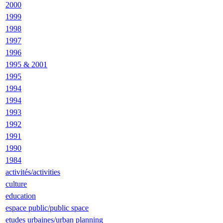
2000
1999
1998
1997
1996
1995 & 2001
1995
1994
1994
1993
1992
1991
1990
1984
activités/activities
culture
education
espace public/public space
etudes urbaines/urban planning