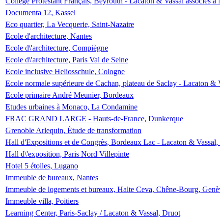
Collège Protestant Français, Beyrouth - Lacaton & Vassal associés à N
Documenta 12, Kassel
Eco quartier, La Vecquerie, Saint-Nazaire
Ecole d'architecture, Nantes
Ecole d\'architecture, Compiègne
Ecole d\'architecture, Paris Val de Seine
Ecole inclusive Heliosschule, Cologne
Ecole normale supérieure de Cachan, plateau de Saclay - Lacaton & 
Ecole primaire André Meunier, Bordeaux
Etudes urbaines à Monaco, La Condamine
FRAC GRAND LARGE - Hauts-de-France, Dunkerque
Grenoble Arlequin, Étude de transformation
Hall d'Expositions et de Congrès, Bordeaux Lac - Lacaton & Vassal
Hall d\'exposition, Paris Nord Villepinte
Hotel 5 étoiles, Lugano
Immeuble de bureaux, Nantes
Immeuble de logements et bureaux, Halte Ceva, Chêne-Bourg, Genè
Immeuble villa, Poitiers
Learning Center, Paris-Saclay / Lacaton & Vassal, Druot