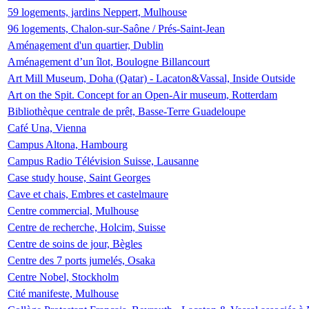
59 logements, jardins Neppert, Mulhouse
96 logements, Chalon-sur-Saône / Prés-Saint-Jean
Aménagement d'un quartier, Dublin
Aménagement d’un îlot, Boulogne Billancourt
Art Mill Museum, Doha (Qatar) - Lacaton&Vassal, Inside Outside
Art on the Spit. Concept for an Open-Air museum, Rotterdam
Bibliothèque centrale de prêt, Basse-Terre Guadeloupe
Café Una, Vienna
Campus Altona, Hambourg
Campus Radio Télévision Suisse, Lausanne
Case study house, Saint Georges
Cave et chais, Embres et castelmaure
Centre commercial, Mulhouse
Centre de recherche, Holcim, Suisse
Centre de soins de jour, Bègles
Centre des 7 ports jumelés, Osaka
Centre Nobel, Stockholm
Cité manifeste, Mulhouse