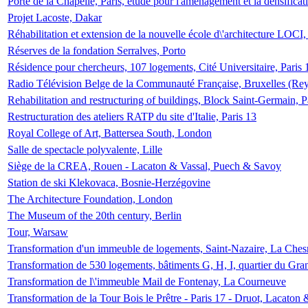
Porte de la Chapelle, Paris, étude pour l'aménagement et la densificat
Projet Lacoste, Dakar
Réhabilitation et extension de la nouvelle école d\'architecture LOCI
Réserves de la fondation Serralves, Porto
Résidence pour chercheurs, 107 logements, Cité Universitaire, Paris 
Radio Télévision Belge de la Communauté Française, Bruxelles (Rey
Rehabilitation and restructuring of buildings, Block Saint-Germain, P
Restructuration des ateliers RATP du site d'Italie, Paris 13
Royal College of Art, Battersea South, London
Salle de spectacle polyvalente, Lille
Siège de la CREA, Rouen - Lacaton & Vassal, Puech & Savoy
Station de ski Klekovaca, Bosnie-Herzégovine
The Architecture Foundation, London
The Museum of the 20th century, Berlin
Tour, Warsaw
Transformation d'un immeuble de logements, Saint-Nazaire, La Ches
Transformation de 530 logements, bâtiments G, H, I, quartier du Gra
Transformation de l\'immeuble Mail de Fontenay, La Courneuve
Transformation de la Tour Bois le Prêtre - Paris 17 - Druot, Lacaton 