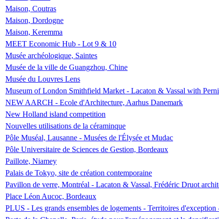
Maison, Coutras
Maison, Dordogne
Maison, Keremma
MEET Economic Hub - Lot 9 & 10
Musée archéologique, Saintes
Musée de la ville de Guangzhou, Chine
Musée du Louvres Lens
Museum of London Smithfield Market - Lacaton & Vassal with Pernil
NEW AARCH - Ecole d'Architecture, Aarhus Danemark
New Holland island competition
Nouvelles utilisations de la céraminque
Pôle Muséal, Lausanne - Musées de l'Élysée et Mudac
Pôle Universitaire de Sciences de Gestion, Bordeaux
Paillote, Niamey
Palais de Tokyo, site de création contemporaine
Pavillon de verre, Montréal - Lacaton & Vassal, Frédéric Druot arch
Place Léon Aucoc, Bordeaux
PLUS - Les grands ensembles de logements - Territoires d'exception 