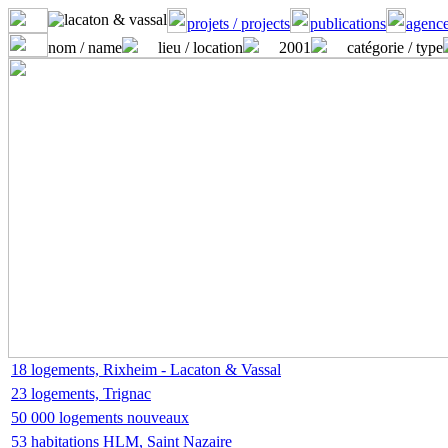
projets / projects
publications
agence
nom / name
lieu / location
2001
catégorie / type
18 logements, Rixheim - Lacaton & Vassal
23 logements, Trignac
50 000 logements nouveaux
53 habitations HLM, Saint Nazaire