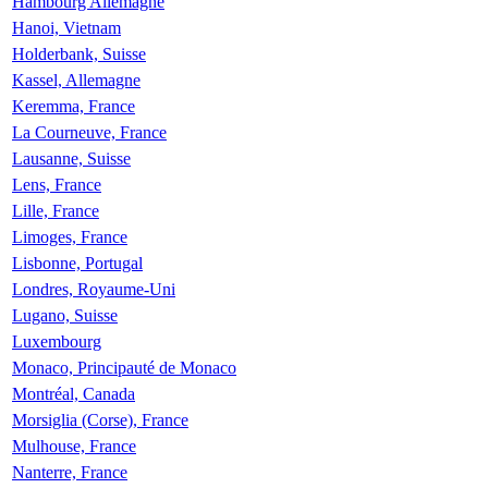
Hambourg Allemagne
Hanoi, Vietnam
Holderbank, Suisse
Kassel, Allemagne
Keremma, France
La Courneuve, France
Lausanne, Suisse
Lens, France
Lille, France
Limoges, France
Lisbonne, Portugal
Londres, Royaume-Uni
Lugano, Suisse
Luxembourg
Monaco, Principauté de Monaco
Montréal, Canada
Morsiglia (Corse), France
Mulhouse, France
Nanterre, France