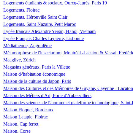
Logements étudiants & sociaux, Ourcq-Jaurès, Paris 19
Logements, Floirac
Logements, Hérouville Saint Clair
Logements, Saint-Nazaire, Petit Maroc
Lycée français Alexandre Yersin, Hanoi, Vietnam
Lycée Français Charles Lepierre, Lisbonne
Médiathèque, Angoulême
Métamorphose de l'insectarium, Montréal -Lacaton & Vassal, Frédéri
Maaglive, Zürich
Magasins généraux, Paris la Villette
Maison d\'habitation économique
Maison de la culture du Japon, Paris
Maison des Cultures et des Mémoires de Guyane, Cayenne - Lacaton
Maison des Métiers d'Art, Porte d'Aubervilliers
Maison des sciences de l\'homme et plateforme technologique, Saint
Maison Floquet, Bordeaux
Maison Latapie, Floirac
Maison, Cap ferret
Maison, Corse