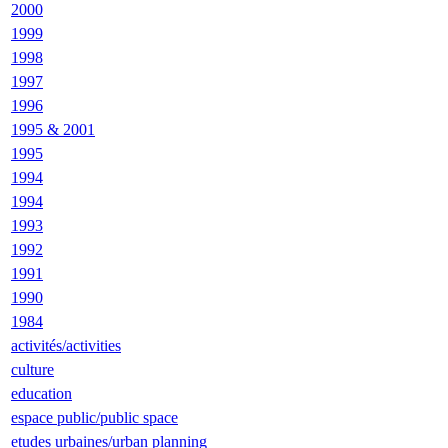
2000
1999
1998
1997
1996
1995 & 2001
1995
1994
1994
1993
1992
1991
1990
1984
activités/activities
culture
education
espace public/public space
etudes urbaines/urban planning