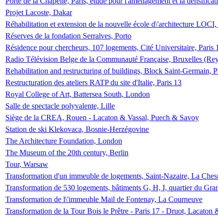
Porte de la Chapelle, Paris, étude pour l'aménagement et la densificat
Projet Lacoste, Dakar
Réhabilitation et extension de la nouvelle école d\'architecture LOCI
Réserves de la fondation Serralves, Porto
Résidence pour chercheurs, 107 logements, Cité Universitaire, Paris 
Radio Télévision Belge de la Communauté Française, Bruxelles (Rey
Rehabilitation and restructuring of buildings, Block Saint-Germain, P
Restructuration des ateliers RATP du site d'Italie, Paris 13
Royal College of Art, Battersea South, London
Salle de spectacle polyvalente, Lille
Siège de la CREA, Rouen - Lacaton & Vassal, Puech & Savoy
Station de ski Klekovaca, Bosnie-Herzégovine
The Architecture Foundation, London
The Museum of the 20th century, Berlin
Tour, Warsaw
Transformation d'un immeuble de logements, Saint-Nazaire, La Ches
Transformation de 530 logements, bâtiments G, H, I, quartier du Gra
Transformation de l\'immeuble Mail de Fontenay, La Courneuve
Transformation de la Tour Bois le Prêtre - Paris 17 - Druot, Lacaton 