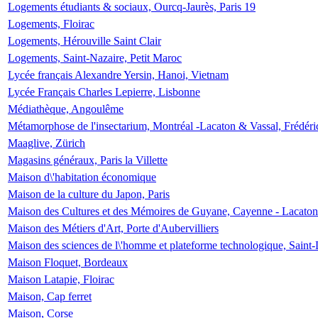
Logements étudiants & sociaux, Ourcq-Jaurès, Paris 19
Logements, Floirac
Logements, Hérouville Saint Clair
Logements, Saint-Nazaire, Petit Maroc
Lycée français Alexandre Yersin, Hanoi, Vietnam
Lycée Français Charles Lepierre, Lisbonne
Médiathèque, Angoulême
Métamorphose de l'insectarium, Montréal -Lacaton & Vassal, Frédéri
Maaglive, Zürich
Magasins généraux, Paris la Villette
Maison d\'habitation économique
Maison de la culture du Japon, Paris
Maison des Cultures et des Mémoires de Guyane, Cayenne - Lacaton
Maison des Métiers d'Art, Porte d'Aubervilliers
Maison des sciences de l\'homme et plateforme technologique, Saint
Maison Floquet, Bordeaux
Maison Latapie, Floirac
Maison, Cap ferret
Maison, Corse