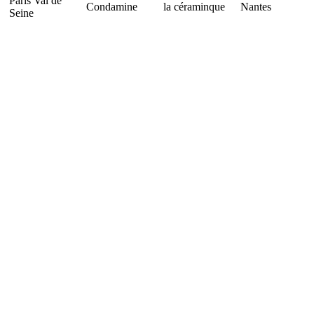
Paris Val de
Condamine
la céraminque
Nantes
Seine