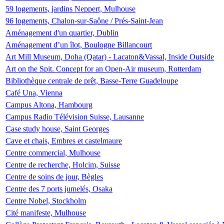
59 logements, jardins Neppert, Mulhouse
96 logements, Chalon-sur-Saône / Prés-Saint-Jean
Aménagement d'un quartier, Dublin
Aménagement d’un îlot, Boulogne Billancourt
Art Mill Museum, Doha (Qatar) - Lacaton&Vassal, Inside Outside
Art on the Spit. Concept for an Open-Air museum, Rotterdam
Bibliothèque centrale de prêt, Basse-Terre Guadeloupe
Café Una, Vienna
Campus Altona, Hambourg
Campus Radio Télévision Suisse, Lausanne
Case study house, Saint Georges
Cave et chais, Embres et castelmaure
Centre commercial, Mulhouse
Centre de recherche, Holcim, Suisse
Centre de soins de jour, Bègles
Centre des 7 ports jumelés, Osaka
Centre Nobel, Stockholm
Cité manifeste, Mulhouse