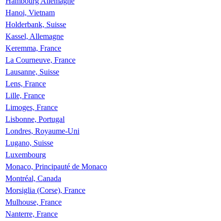
Hambourg Allemagne
Hanoi, Vietnam
Holderbank, Suisse
Kassel, Allemagne
Keremma, France
La Courneuve, France
Lausanne, Suisse
Lens, France
Lille, France
Limoges, France
Lisbonne, Portugal
Londres, Royaume-Uni
Lugano, Suisse
Luxembourg
Monaco, Principauté de Monaco
Montréal, Canada
Morsiglia (Corse), France
Mulhouse, France
Nanterre, France