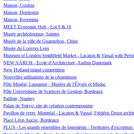
Maison, Coutras
Maison, Dordogne
Maison, Keremma
MEET Economic Hub - Lot 9 & 10
Musée archéologique, Saintes
Musée de la ville de Guangzhou, Chine
Musée du Louvres Lens
Museum of London Smithfield Market - Lacaton & Vassal with Pernil
NEW AARCH - Ecole d'Architecture, Aarhus Danemark
New Holland island competition
Nouvelles utilisations de la céraminque
Pôle Muséal, Lausanne - Musées de l'Élysée et Mudac
Pôle Universitaire de Sciences de Gestion, Bordeaux
Paillote, Niamey
Palais de Tokyo, site de création contemporaine
Pavillon de verre, Montréal - Lacaton & Vassal, Frédéric Druot arch
Place Léon Aucoc, Bordeaux
PLUS - Les grands ensembles de logements - Territoires d'exception 