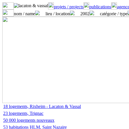
projets / projects
publications
agence
nom / name
lieu / location
2002
catégorie / type
18 logements, Rixheim - Lacaton & Vassal
23 logements, Trignac
50 000 logements nouveaux
53 habitations HLM, Saint Nazaire