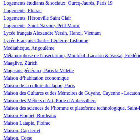
Logements étudiants & sociaux, Ourcq-Jaurès, Paris 19
Logements, Floirac
Logements, Hérouville Saint Clair
Logements, Saint-Nazaire, Petit Maroc
Lycée français Alexandre Yersin, Hanoi, Vietnam
Lycée Français Charles Lepierre, Lisbonne
Médiathèque, Angoulême
Métamorphose de l'insectarium, Montréal -Lacaton & Vassal, Frédéri
Maaglive, Zürich
Magasins généraux, Paris la Villette
Maison d\'habitation économique
Maison de la culture du Japon, Paris
Maison des Cultures et des Mémoires de Guyane, Cayenne - Lacaton
Maison des Métiers d'Art, Porte d'Aubervilliers
Maison des sciences de l\'homme et plateforme technologique, Saint
Maison Floquet, Bordeaux
Maison Latapie, Floirac
Maison, Cap ferret
Maison, Corse