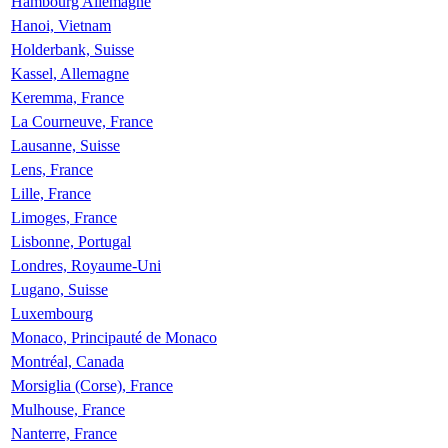
Hambourg Allemagne
Hanoi, Vietnam
Holderbank, Suisse
Kassel, Allemagne
Keremma, France
La Courneuve, France
Lausanne, Suisse
Lens, France
Lille, France
Limoges, France
Lisbonne, Portugal
Londres, Royaume-Uni
Lugano, Suisse
Luxembourg
Monaco, Principauté de Monaco
Montréal, Canada
Morsiglia (Corse), France
Mulhouse, France
Nanterre, France