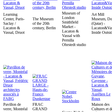
Museum of
Learning
Art Mill
London
Center, Paris-
The Museum
Museum, Do
Smithfield
Saclay /
of the 20th
(Qatar) -
Market -
Lacaton &
century, Berlin
Lacaton&Vas
Lacaton &
Vassal, Druot
Inside Outsi
Vassal with
Pernilla
Ohrstedt studio
Pavillon de
FRAC
Maison des
verre, Montréal
GRAND
Cultures et d