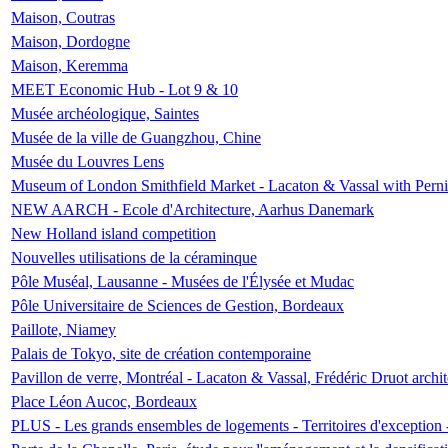
Maison, Coutras
Maison, Dordogne
Maison, Keremma
MEET Economic Hub - Lot 9 & 10
Musée archéologique, Saintes
Musée de la ville de Guangzhou, Chine
Musée du Louvres Lens
Museum of London Smithfield Market - Lacaton & Vassal with Pernil
NEW AARCH - Ecole d'Architecture, Aarhus Danemark
New Holland island competition
Nouvelles utilisations de la céraminque
Pôle Muséal, Lausanne - Musées de l'Élysée et Mudac
Pôle Universitaire de Sciences de Gestion, Bordeaux
Paillote, Niamey
Palais de Tokyo, site de création contemporaine
Pavillon de verre, Montréal - Lacaton & Vassal, Frédéric Druot arch
Place Léon Aucoc, Bordeaux
PLUS - Les grands ensembles de logements - Territoires d'exception 