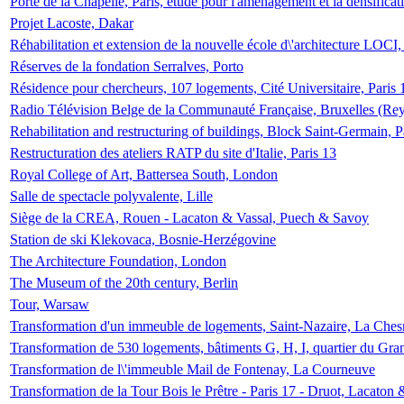
Porte de la Chapelle, Paris, étude pour l'aménagement et la densificat
Projet Lacoste, Dakar
Réhabilitation et extension de la nouvelle école d\'architecture LOCI
Réserves de la fondation Serralves, Porto
Résidence pour chercheurs, 107 logements, Cité Universitaire, Paris 
Radio Télévision Belge de la Communauté Française, Bruxelles (Rey
Rehabilitation and restructuring of buildings, Block Saint-Germain, P
Restructuration des ateliers RATP du site d'Italie, Paris 13
Royal College of Art, Battersea South, London
Salle de spectacle polyvalente, Lille
Siège de la CREA, Rouen - Lacaton & Vassal, Puech & Savoy
Station de ski Klekovaca, Bosnie-Herzégovine
The Architecture Foundation, London
The Museum of the 20th century, Berlin
Tour, Warsaw
Transformation d'un immeuble de logements, Saint-Nazaire, La Ches
Transformation de 530 logements, bâtiments G, H, I, quartier du Gra
Transformation de l\'immeuble Mail de Fontenay, La Courneuve
Transformation de la Tour Bois le Prêtre - Paris 17 - Druot, Lacaton 