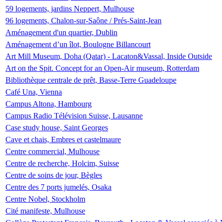
59 logements, jardins Neppert, Mulhouse
96 logements, Chalon-sur-Saône / Prés-Saint-Jean
Aménagement d'un quartier, Dublin
Aménagement d’un îlot, Boulogne Billancourt
Art Mill Museum, Doha (Qatar) - Lacaton&Vassal, Inside Outside
Art on the Spit. Concept for an Open-Air museum, Rotterdam
Bibliothèque centrale de prêt, Basse-Terre Guadeloupe
Café Una, Vienna
Campus Altona, Hambourg
Campus Radio Télévision Suisse, Lausanne
Case study house, Saint Georges
Cave et chais, Embres et castelmaure
Centre commercial, Mulhouse
Centre de recherche, Holcim, Suisse
Centre de soins de jour, Bègles
Centre des 7 ports jumelés, Osaka
Centre Nobel, Stockholm
Cité manifeste, Mulhouse