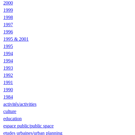
2000
1999
1998
1997
1996
1995 & 2001
1995
1994
1994
1993
1992
1991
1990
1984
activités/activities
culture
education
espace public/public space
etudes urbaines/urban planning