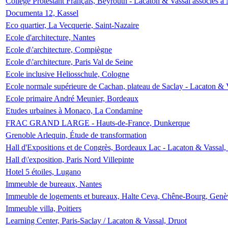
Collège Protestant Français, Beyrouth - Lacaton & Vassal associés à N
Documenta 12, Kassel
Eco quartier, La Vecquerie, Saint-Nazaire
Ecole d'architecture, Nantes
Ecole d\'architecture, Compiègne
Ecole d\'architecture, Paris Val de Seine
Ecole inclusive Heliosschule, Cologne
Ecole normale supérieure de Cachan, plateau de Saclay - Lacaton & 
Ecole primaire André Meunier, Bordeaux
Etudes urbaines à Monaco, La Condamine
FRAC GRAND LARGE - Hauts-de-France, Dunkerque
Grenoble Arlequin, Étude de transformation
Hall d'Expositions et de Congrès, Bordeaux Lac - Lacaton & Vassal
Hall d\'exposition, Paris Nord Villepinte
Hotel 5 étoiles, Lugano
Immeuble de bureaux, Nantes
Immeuble de logements et bureaux, Halte Ceva, Chêne-Bourg, Genè
Immeuble villa, Poitiers
Learning Center, Paris-Saclay / Lacaton & Vassal, Druot