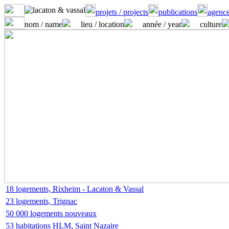
projets / projects
publications
agence
nom / name
lieu / location
année / year
culture
18 logements, Rixheim - Lacaton & Vassal
23 logements, Trignac
50 000 logements nouveaux
53 habitations HLM, Saint Nazaire