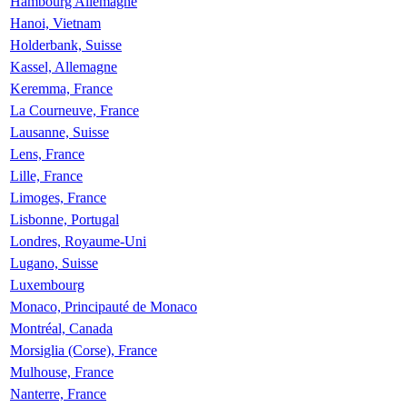
Hambourg Allemagne
Hanoi, Vietnam
Holderbank, Suisse
Kassel, Allemagne
Keremma, France
La Courneuve, France
Lausanne, Suisse
Lens, France
Lille, France
Limoges, France
Lisbonne, Portugal
Londres, Royaume-Uni
Lugano, Suisse
Luxembourg
Monaco, Principauté de Monaco
Montréal, Canada
Morsiglia (Corse), France
Mulhouse, France
Nanterre, France