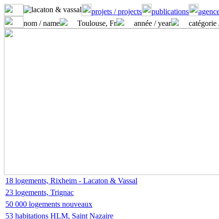
projets / projects
publications
agence
nom / name
Toulouse, Fr
année / year
catégorie 
18 logements, Rixheim - Lacaton & Vassal
23 logements, Trignac
50 000 logements nouveaux
53 habitations HLM, Saint Nazaire