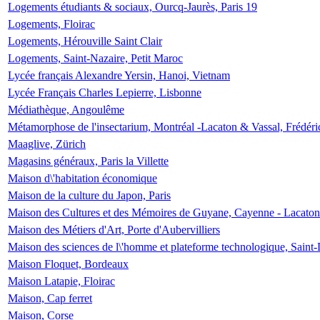
Logements étudiants & sociaux, Ourcq-Jaurès, Paris 19
Logements, Floirac
Logements, Hérouville Saint Clair
Logements, Saint-Nazaire, Petit Maroc
Lycée français Alexandre Yersin, Hanoi, Vietnam
Lycée Français Charles Lepierre, Lisbonne
Médiathèque, Angoulême
Métamorphose de l'insectarium, Montréal -Lacaton & Vassal, Frédéri
Maaglive, Zürich
Magasins généraux, Paris la Villette
Maison d\'habitation économique
Maison de la culture du Japon, Paris
Maison des Cultures et des Mémoires de Guyane, Cayenne - Lacaton
Maison des Métiers d'Art, Porte d'Aubervilliers
Maison des sciences de l\'homme et plateforme technologique, Saint
Maison Floquet, Bordeaux
Maison Latapie, Floirac
Maison, Cap ferret
Maison, Corse