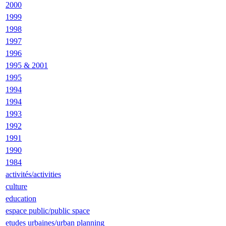
2000
1999
1998
1997
1996
1995 & 2001
1995
1994
1994
1993
1992
1991
1990
1984
activités/activities
culture
education
espace public/public space
etudes urbaines/urban planning