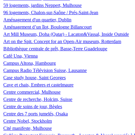
59 logements, jardins Neppert, Mulhouse
96 logements, Chalon-sur-Saône / Prés-Saint-Jean
Aménagement d'un quartier, Dublin
Aménagement d’un îlot, Boulogne Billancourt
Art Mill Museum, Doha (Qatar) - Lacaton&Vassal, Inside Outside
Art on the Spit. Concept for an Open-Air museum, Rotterdam
Bibliothèque centrale de prêt, Basse-Terre Guadeloupe
Café Una, Vienna
Campus Altona, Hambourg
Campus Radio Télévision Suisse, Lausanne
Case study house, Saint Georges
Cave et chais, Embres et castelmaure
Centre commercial, Mulhouse
Centre de recherche, Holcim, Suisse
Centre de soins de jour, Bègles
Centre des 7 ports jumelés, Osaka
Centre Nobel, Stockholm
Cité manifeste, Mulhouse