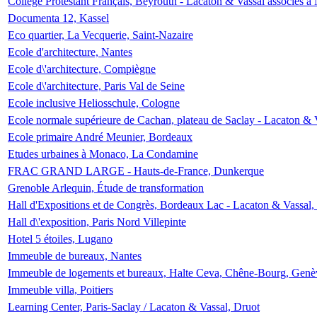
Collège Protestant Français, Beyrouth - Lacaton & Vassal associés à N
Documenta 12, Kassel
Eco quartier, La Vecquerie, Saint-Nazaire
Ecole d'architecture, Nantes
Ecole d\'architecture, Compiègne
Ecole d\'architecture, Paris Val de Seine
Ecole inclusive Heliosschule, Cologne
Ecole normale supérieure de Cachan, plateau de Saclay - Lacaton & 
Ecole primaire André Meunier, Bordeaux
Etudes urbaines à Monaco, La Condamine
FRAC GRAND LARGE - Hauts-de-France, Dunkerque
Grenoble Arlequin, Étude de transformation
Hall d'Expositions et de Congrès, Bordeaux Lac - Lacaton & Vassal
Hall d\'exposition, Paris Nord Villepinte
Hotel 5 étoiles, Lugano
Immeuble de bureaux, Nantes
Immeuble de logements et bureaux, Halte Ceva, Chêne-Bourg, Genè
Immeuble villa, Poitiers
Learning Center, Paris-Saclay / Lacaton & Vassal, Druot