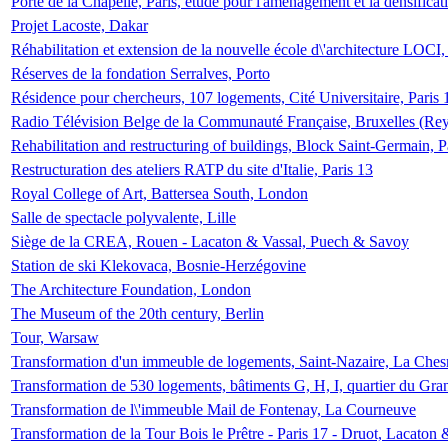
Porte de la Chapelle, Paris, étude pour l'aménagement et la densificat
Projet Lacoste, Dakar
Réhabilitation et extension de la nouvelle école d\'architecture LOCI
Réserves de la fondation Serralves, Porto
Résidence pour chercheurs, 107 logements, Cité Universitaire, Paris 
Radio Télévision Belge de la Communauté Française, Bruxelles (Rey
Rehabilitation and restructuring of buildings, Block Saint-Germain, P
Restructuration des ateliers RATP du site d'Italie, Paris 13
Royal College of Art, Battersea South, London
Salle de spectacle polyvalente, Lille
Siège de la CREA, Rouen - Lacaton & Vassal, Puech & Savoy
Station de ski Klekovaca, Bosnie-Herzégovine
The Architecture Foundation, London
The Museum of the 20th century, Berlin
Tour, Warsaw
Transformation d'un immeuble de logements, Saint-Nazaire, La Ches
Transformation de 530 logements, bâtiments G, H, I, quartier du Gra
Transformation de l\'immeuble Mail de Fontenay, La Courneuve
Transformation de la Tour Bois le Prêtre - Paris 17 - Druot, Lacaton 