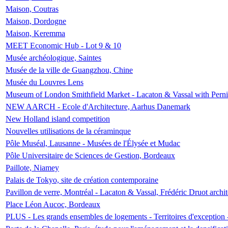
Maison, Coutras
Maison, Dordogne
Maison, Keremma
MEET Economic Hub - Lot 9 & 10
Musée archéologique, Saintes
Musée de la ville de Guangzhou, Chine
Musée du Louvres Lens
Museum of London Smithfield Market - Lacaton & Vassal with Pernil
NEW AARCH - Ecole d'Architecture, Aarhus Danemark
New Holland island competition
Nouvelles utilisations de la céraminque
Pôle Muséal, Lausanne - Musées de l'Élysée et Mudac
Pôle Universitaire de Sciences de Gestion, Bordeaux
Paillote, Niamey
Palais de Tokyo, site de création contemporaine
Pavillon de verre, Montréal - Lacaton & Vassal, Frédéric Druot arch
Place Léon Aucoc, Bordeaux
PLUS - Les grands ensembles de logements - Territoires d'exception 